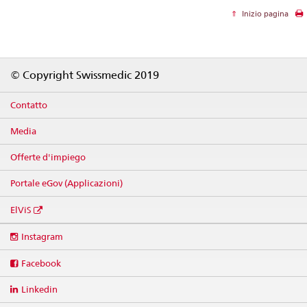
Inizio pagina
Footer
© Copyright Swissmedic 2019
Contatto
Media
Offerte d'impiego
Portale eGov (Applicazioni)
ElViS
Social
Instagram
media
links
Facebook
Linkedin