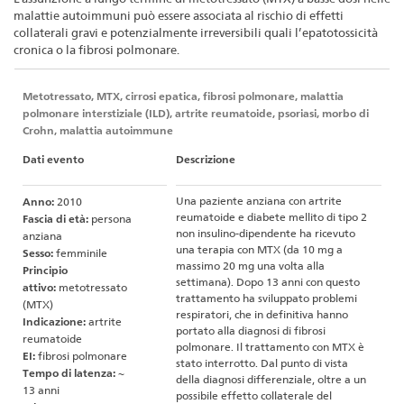
all’assunzione
malattie autoimmuni può essere associata al rischio di effetti
a
collaterali gravi e potenzialmente irreversibili quali l’epatotossicità
cronica o la fibrosi polmonare.
lungo
termine
Metotressato, MTX, cirrosi epatica, fibrosi polmonare, malattia
di
polmonare interstiziale (ILD), artrite reumatoide, psoriasi, morbo di
metotressato
Crohn, malattia autoimmune
a
Dati evento
Descrizione
basse
Una paziente anziana con artrite
Anno:
2010
dosi
reumatoide e diabete mellito di tipo 2
Fascia di età:
persona
non insulino-dipendente ha ricevuto
anziana
una terapia con MTX (da 10 mg a
Sesso:
femminile
massimo 20 mg una volta alla
Principio
settimana). Dopo 13 anni con questo
attivo:
metotressato
trattamento ha sviluppato problemi
(MTX)
respiratori, che in definitiva hanno
Indicazione:
artrite
portato alla diagnosi di fibrosi
reumatoide
polmonare. Il trattamento con MTX è
EI:
fibrosi polmonare
stato interrotto. Dal punto di vista
Tempo di latenza:
~
della diagnosi differenziale, oltre a un
13 anni
possibile effetto collaterale del