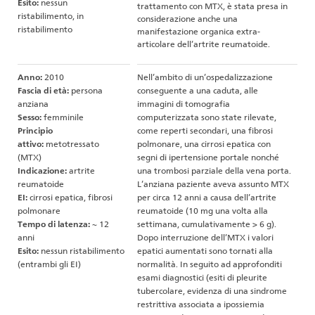
Esito:
nessun
trattamento con MTX, è stata presa in
ristabilimento, in
considerazione anche una
ristabilimento
manifestazione organica extra-
articolare dell’artrite reumatoide.
Anno:
2010
Nell’ambito di un’ospedalizzazione
Fascia di età:
persona
conseguente a una caduta, alle
anziana
immagini di tomografia
Sesso:
femminile
computerizzata sono state rilevate,
Principio
come reperti secondari, una fibrosi
attivo:
metotressato
polmonare, una cirrosi epatica con
(MTX)
segni di ipertensione portale nonché
Indicazione:
artrite
una trombosi parziale della vena porta.
reumatoide
L’anziana paziente aveva assunto MTX
EI:
cirrosi epatica, fibrosi
per circa 12 anni a causa dell’artrite
polmonare
reumatoide (10 mg una volta alla
Tempo di latenza:
~ 12
settimana, cumulativamente > 6 g).
anni
Dopo interruzione dell’MTX i valori
Esito:
nessun ristabilimento
epatici aumentati sono tornati alla
(entrambi gli EI)
normalità. In seguito ad approfonditi
esami diagnostici (esiti di pleurite
tubercolare, evidenza di una sindrome
restrittiva associata a ipossiemia