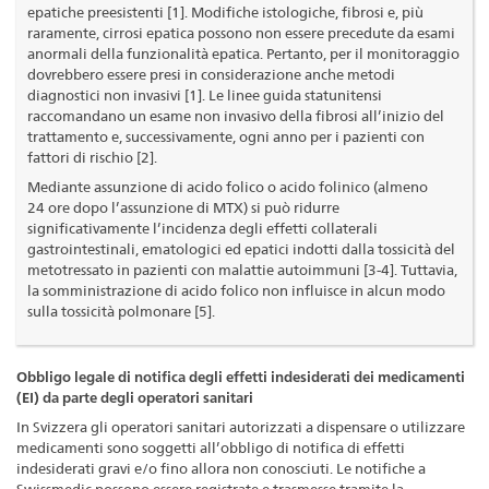
epatiche preesistenti [1]. Modifiche istologiche, fibrosi e, più
raramente, cirrosi epatica possono non essere precedute da esami
anormali della funzionalità epatica. Pertanto, per il monitoraggio
dovrebbero essere presi in considerazione anche metodi
diagnostici non invasivi [1]. Le linee guida statunitensi
raccomandano un esame non invasivo della fibrosi all’inizio del
trattamento e, successivamente, ogni anno per i pazienti con
fattori di rischio [2].
Mediante assunzione di acido folico o acido folinico (almeno
24 ore dopo l’assunzione di MTX) si può ridurre
significativamente l’incidenza degli effetti collaterali
gastrointestinali, ematologici ed epatici indotti dalla tossicità del
metotressato in pazienti con malattie autoimmuni [3-4]. Tuttavia,
la somministrazione di acido folico non influisce in alcun modo
sulla tossicità polmonare [5].
Obbligo legale di notifica degli effetti indesiderati dei medicamenti
(EI) da parte degli operatori sanitari
In Svizzera gli operatori sanitari autorizzati a dispensare o utilizzare
medicamenti sono soggetti all’obbligo di notifica di effetti
indesiderati gravi e/o fino allora non conosciuti. Le notifiche a
Swissmedic possono essere registrate e trasmesse tramite la