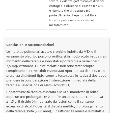
severa, evidenza gastroscopica di varici
esofagee, esclusione di epatite B / C) si
è ritenuto che si trattasse più
probabilmente di epatotossicità e
tossicità polmonare associate al
metotressato.
Conclusioni e raccomandazioni
Le malattie polmonari acute o croniche indotte da MTX e il
versamento pleurico possono verificarsi in modo acuto in qualsiasi
momento della terapia e sono stati riportati già a basse dosi di
7,5 mg/settimana. Queste malattie non sono state sempre
completamente reversibili e sono stati riportati casi di decesso. In
presenza di sintomi tipici come la tosse secca irritativa si dovrebbe
prendere in considerazione l’interruzione immediata della
terapia e l’esecuzione di esami accurati [1].
L’epatotossicità cronica associata a MTX si manifesta di solito
dopo un uso prolungato (≥ 2 anni) e una dose totale cumulativa
≥ 1,5 g. Il rischio è influenzato da fattori come il consumo
eccessivo di alcol, l’obesità, il diabete mellito, il prolungamento
della terapia, l’età (> 60 anni), l’insufficienza renale e le malattie