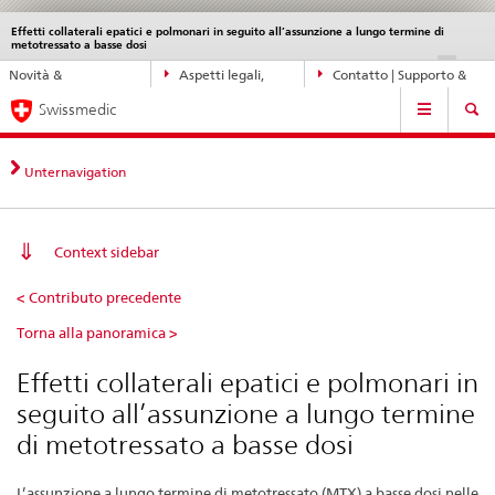
Effetti collaterali epatici e polmonari in seguito all’assunzione a lungo termine di
Service
metotressato a basse dosi
navigation
Navigazione
DE
FR
IT
EN
Novità &
Aspetti legali,
Contatto | Supporto &
diretta:
Navigation
aggiornamenti
norme
aiuto
novità,
Swissmedic
aspetti
legali,
Unternavigation
contatto
Context sidebar
Effetti
< Contributo precedente
collaterali
Torna alla panoramica >
epatici
e
Effetti collaterali epatici e polmonari in
polmonari
seguito all’assunzione a lungo termine
in
di metotressato a basse dosi
seguito
L’assunzione a lungo termine di metotressato (MTX) a basse dosi nelle