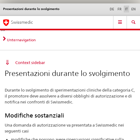
Presentazioni durante lo svolgimento
Service
DE
FR
IT
EN
navigation
Navigazione
Navigation
Novità &
Aspetti legali,
Contatto | Supporto &
Swissmedic
diretta:
aggiornamenti
norme
aiuto
novità,
aspetti
Unternavigation
legali,
contatto
Context sidebar
Presentazioni durante lo svolgimento
Durante lo svolgimento di sperimentazioni cliniche della categoria C,
il promotore deve assolvere a diversi obblighi di autorizzazione e di
notifica nei confronti di Swissmedic.
Modifiche sostanziali
Una domanda di autorizzazione va presentata a Swissmedic nei
seguenti casi
modifiche che possono avere ripercussioni significative sulla