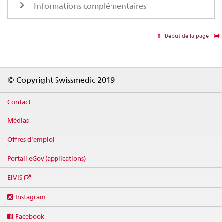
Informations complémentaires
Début de la page
Footer
© Copyright Swissmedic 2019
Contact
Médias
Offres d'emploi
Portail eGov (applications)
ElViS
Social
Instagram
media
links
Facebook