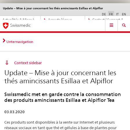
Update – Mise à jour concernant les thés amincissants Esillaa et Alpiflor
Service
navigation
DE
FR
IT
EN
Navigation
Actualités & Mises à
Aspects légaux,
Contact | Support &
Navigation
directe:
Swissmedic
jour
normes
aide
actualités,
bases
juridiques,
Unternavigation
contact
Context sidebar
Update – Mise à jour concernant les
thés amincissants Esillaa et Alpiflor
Swissmedic met en garde contre la consommation
des produits amincissants Esillaa et Alpiflor Tea
03.03.2020
Ces produits sont disponibles à la vente sur Internet et plusieurs
réseaux sociaux en tant que thé et gélules à base de plantes pour