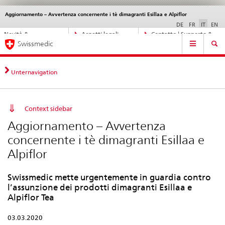
Aggiornamento – Avvertenza concernente i tè dimagranti Esillaa e Alpiflor
Service
navigation
DE
FR
IT
EN
Navigazione
Novità &
Aspetti legali,
Contatto | Supporto &
Navigation
diretta:
Swissmedic
aggiornamenti
norme
aiuto
novità,
aspetti
legali,
Unternavigation
contatto
Context sidebar
Aggiornamento – Avvertenza
concernente i tè dimagranti Esillaa e
Alpiflor
Swissmedic mette urgentemente in guardia contro
l’assunzione dei prodotti dimagranti Esillaa e
Alpiflor Tea
03.03.2020