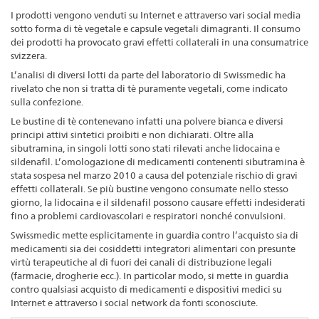
I prodotti vengono venduti su Internet e attraverso vari social media
sotto forma di tè vegetale e capsule vegetali dimagranti. Il consumo
dei prodotti ha provocato gravi effetti collaterali in una consumatrice
svizzera.
L’analisi di diversi lotti da parte del laboratorio di Swissmedic ha
rivelato che non si tratta di tè puramente vegetali, come indicato
sulla confezione.
Le bustine di tè contenevano infatti una polvere bianca e diversi
principi attivi sintetici proibiti e non dichiarati. Oltre alla
sibutramina, in singoli lotti sono stati rilevati anche lidocaina e
sildenafil. L’omologazione di medicamenti contenenti sibutramina è
stata sospesa nel marzo 2010 a causa del potenziale rischio di gravi
effetti collaterali. Se più bustine vengono consumate nello stesso
giorno, la lidocaina e il sildenafil possono causare effetti indesiderati
fino a problemi cardiovascolari e respiratori nonché convulsioni.
Swissmedic mette esplicitamente in guardia contro l’acquisto sia di
medicamenti sia dei cosiddetti integratori alimentari con presunte
virtù terapeutiche al di fuori dei canali di distribuzione legali
(farmacie, drogherie ecc.). In particolar modo, si mette in guardia
contro qualsiasi acquisto di medicamenti e dispositivi medici su
Internet e attraverso i social network da fonti sconosciute.