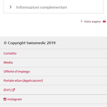
Informazioni complementari
Inizio pagina
Footer
© Copyright Swissmedic 2019
Contatto
Media
Offerte d'impiego
Portale eGov (Applicazioni)
ElViS
Social
Instagram
media
links