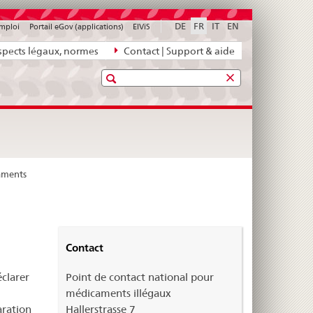
DE
FR
IT
EN
emploi
Portail eGov (applications)
ElViS
pects légaux, normes
Contact | Support & aide
Recherche
caments
Contact
Point de contact national pour
clarer
médicaments illégaux
Hallerstrasse 7
aration