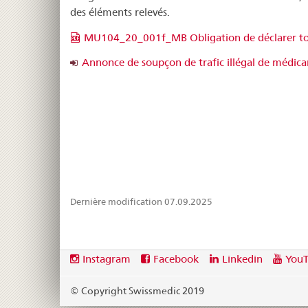
de
des éléments relevés.
trafic
MU104_20_001f_MB Obligation de déclarer tou
illégal
Annonce de soupçon de trafic illégal de médic
de
médicaments
Dernière modification 07.09.2025
Footer
Social
Instagram
Facebook
Linkedin
You
media
links
© Copyright Swissmedic 2019