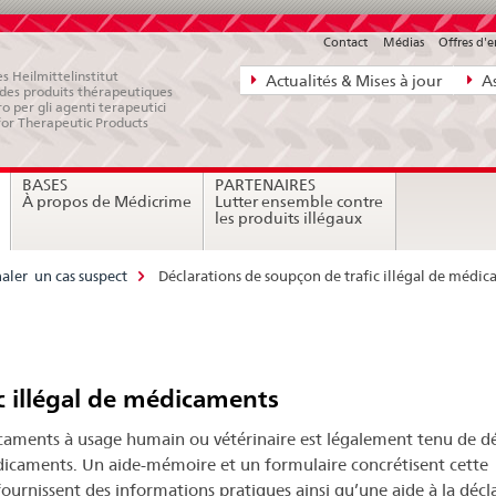
Contact
Médias
Offres d'
Navigation
s Heilmittelinstitut
Actualités & Mises à jour
As
e des produits thérapeutiques
directe:
ro per gli agenti terapeutici
for Therapeutic Products
actualités,
bases
BASES
PARTENAIRES
juridiques,
À propos de Médicrime
Lutter ensemble contre
contact
les produits illégaux
ler un cas suspect
Déclarations de soupçon de trafic illégal de médi
c illégal de médicaments
aments à usage humain ou vétérinaire est légalement tenu de dé
édicaments. Un aide-mémoire et un formulaire concrétisent cette
ournissent des informations pratiques ainsi qu’une aide à la décl