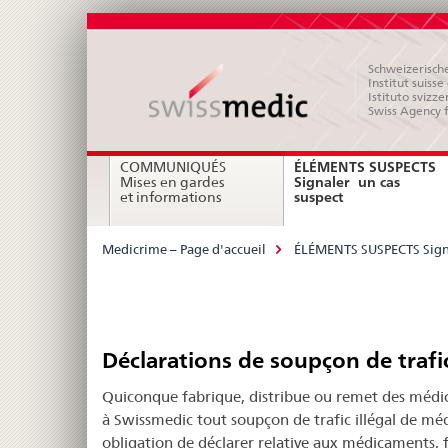
Schweizerische
Institut suiss
Istituto svizze
Swiss Agency 
Navigation
ÉLÉMENTS SUSPECTS
COMMUNIQUÉS
Signaler un cas
Mises en gardes
current
suspect
et informations
page
Breadcrumb
Medicrime – Page d'accueil
ÉLÉMENTS SUSPECTS Signa
Déclarations
Déclarations de soupçon de trafi
de
Quiconque fabrique, distribue ou remet des médic
soupçon
à Swissmedic tout soupçon de trafic illégal de m
obligation de déclarer relative aux médicaments, f