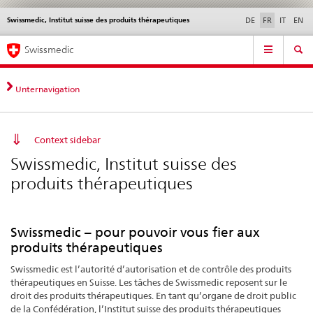
Swissmedic, Institut suisse des produits thérapeutiques
Service
DE
FR
IT
EN
navigation
Navigation
Navigation
Actualités & Mises à
Aspects légaux,
Contact | Support &
Swissmedic
directe:
jour
normes
aide
actualités,
bases
Unternavigation
juridiques,
contact
Context sidebar
Swissmedic, Institut suisse des
produits thérapeutiques
Swissmedic – pour pouvoir vous fier aux
produits thérapeutiques
Swissmedic est l’autorité d’autorisation et de contrôle des produits
thérapeutiques en Suisse. Les tâches de Swissmedic reposent sur le
droit des produits thérapeutiques. En tant qu’organe de droit public
de la Confédération, l’Institut suisse des produits thérapeutiques