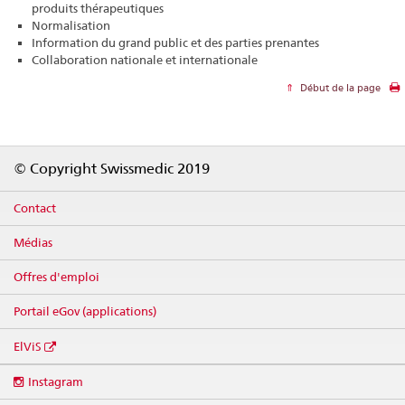
produits thérapeutiques
Normalisation
Information du grand public et des parties prenantes
Collaboration nationale et internationale
Début de la page
Footer
© Copyright Swissmedic 2019
Contact
Médias
Offres d'emploi
Portail eGov (applications)
ElViS
Social
Instagram
media