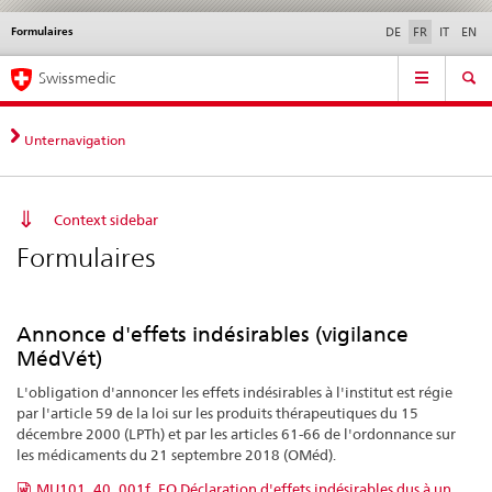
Formulaires
Service
DE
FR
IT
EN
navigation
Navigation
Navigation
Actualités & Mises à
Aspects légaux,
Contact | Support &
Swissmedic
directe:
jour
normes
aide
actualités,
bases
Unternavigation
juridiques,
contact
Context sidebar
Formulaires
Annonce d'effets indésirables (vigilance
MédVét)
L'obligation d'annoncer les effets indésirables à l'institut est régie
par l'article 59 de la loi sur les produits thérapeutiques du 15
décembre 2000 (LPTh) et par les articles 61-66 de l'ordonnance sur
les médicaments du 21 septembre 2018 (OMéd).
MU101_40_001f_FO Déclaration d'effets indésirables dus à un