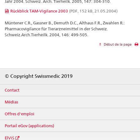
Jahr 2004. Schweiz. Arch. Tierheilk. 2005, 147: 304-310.
Rückblick TAM-Vigilance 2003
(PDF, 152 kB, 21.05.2004)
Müntener C.R., Gassner B., Demuth D.C., Althaus F.R., Zwahlen R.:
Pharmacovigilance für Tierarzneimittel in der Schweiz.
Schweiz.Arch.Tierheilk. 2004, 146: 499-505.
Début de la page
Footer
© Copyright Swissmedic 2019
Contact
Médias
Offres d'emploi
Portail eGov (applications)
ElViS