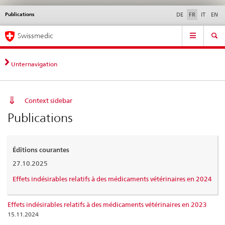
Publications
Service
DE
FR
IT
EN
navigation
Navigation
Navigation
Actualités & Mises à
Aspects légaux,
Contact | Support &
Swissmedic
directe:
jour
normes
aide
actualités,
bases
Unternavigation
juridiques,
contact
Context sidebar
Publications
Éditions courantes
27.10.2025
Effets indésirables relatifs à des médicaments vétérinaires en 2024
Effets indésirables relatifs à des médicaments vétérinaires en 2023
15.11.2024