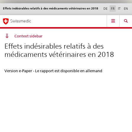
Effets indésirables relatifs à des médicaments vétérinaires en 2018
Service
DE
FR
IT
EN
navigation
Navigation
Navigation
Actualités & Mises à
Aspects légaux,
Contact | Support &
Swissmedic
directe:
jour
normes
aide
actualités,
bases
Context sidebar
juridiques,
Effets indésirables relatifs à des
contact
médicaments vétérinaires en 2018
Version e-Paper - Le rapport est disponible en allemand