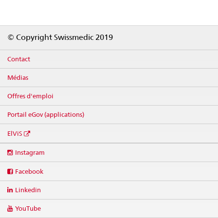
Footer
© Copyright Swissmedic 2019
Contact
Médias
Offres d'emploi
Portail eGov (applications)
ElViS
Social
Instagram
media
links
Facebook
Linkedin
YouTube