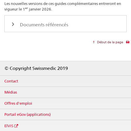
Les nouvelles versions de ces guides complémentaires entreront en
er
vigueur le 1
janvier 2026.
Documents référencés
Début de la page
Footer
© Copyright Swissmedic 2019
Contact
Médias
Offres d'emploi
Portail eGov (applications)
ElViS