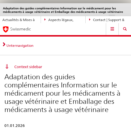
Adaptation des guides complémentaires Information sur le médicament pour les
Service
médicaments à usage vétérinaire et Emballage des médicaments à usage vétérinaire
navigation
Navigation
DE
FR
IT
EN
Actualités & Mises à
Aspects légaux,
Contact | Support &
directe:
Navigation
jour
normes
aide
actualités,
Swissmedic
bases
juridiques,
Unternavigation
contact
Context sidebar
Adaptation des guides
complémentaires Information sur le
médicament pour les médicaments à
usage vétérinaire et Emballage des
médicaments à usage vétérinaire
01.01.2026