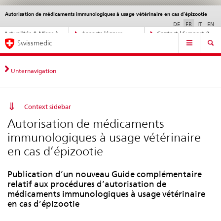
Autorisation de médicaments immunologiques à usage vétérinaire en cas d’épizootie
Service
navigation
DE
FR
IT
EN
Navigation
Actualités & Mises à
Aspects légaux,
Contact | Support &
Navigation
directe:
Swissmedic
jour
normes
aide
actualités,
bases
juridiques,
Unternavigation
contact
Context sidebar
Autorisation de médicaments
immunologiques à usage vétérinaire
en cas d’épizootie
Publication d’un nouveau Guide complémentaire
relatif aux procédures d’autorisation de
médicaments immunologiques à usage vétérinaire
en cas d’épizootie