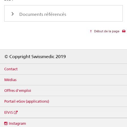
Documents référencés
Début de la page
Footer
© Copyright Swissmedic 2019
Contact
Médias
Offres d'emploi
Portail eGov (applications)
ElViS
Social
Instagram
media