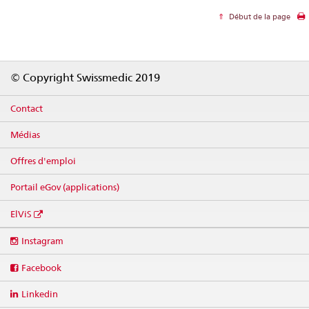
Début de la page
Footer
© Copyright Swissmedic 2019
Contact
Médias
Offres d'emploi
Portail eGov (applications)
ElViS
Social
Instagram
media
links
Facebook
Linkedin