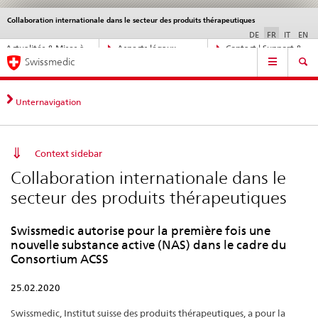
Collaboration internationale dans le secteur des produits thérapeutiques
Service
navigation
DE
FR
IT
EN
Navigation
Actualités & Mises à
Aspects légaux,
Contact | Support &
Navigation
directe:
Swissmedic
jour
normes
aide
actualités,
bases
juridiques,
Unternavigation
contact
Context sidebar
Collaboration internationale dans le
secteur des produits thérapeutiques
Swissmedic autorise pour la première fois une
nouvelle substance active (NAS) dans le cadre du
Consortium ACSS
25.02.2020
Swissmedic, Institut suisse des produits thérapeutiques, a pour la