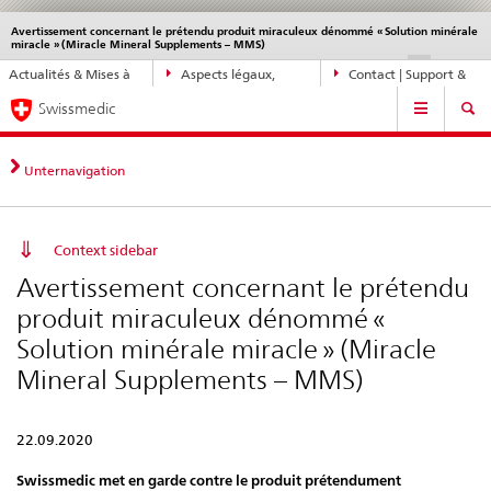
Avertissement concernant le prétendu produit miraculeux dénommé « Solution minérale
Service
miracle » (Miracle Mineral Supplements – MMS)
navigation
Navigation
DE
FR
IT
EN
Actualités & Mises à
Aspects légaux,
Contact | Support &
directe:
Navigation
jour
normes
aide
actualités,
Swissmedic
bases
juridiques,
Unternavigation
contact
Context sidebar
Avertissement concernant le prétendu
produit miraculeux dénommé «
Solution minérale miracle » (Miracle
Mineral Supplements – MMS)
22.09.2020
Swissmedic met en garde contre le produit prétendument