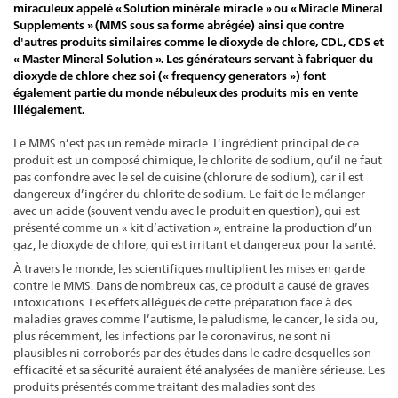
miraculeux appelé « Solution minérale miracle » ou « Miracle Mineral
Supplements » (MMS sous sa forme abrégée) ainsi que contre
d'autres produits similaires comme le dioxyde de chlore, CDL, CDS et
« Master Mineral Solution ». Les générateurs servant à fabriquer du
dioxyde de chlore chez soi (« frequency generators ») font
également partie du monde nébuleux des produits mis en vente
illégalement.
Le MMS n’est pas un remède miracle. L’ingrédient principal de ce
produit est un composé chimique, le chlorite de sodium, qu’il ne faut
pas confondre avec le sel de cuisine (chlorure de sodium), car il est
dangereux d’ingérer du chlorite de sodium. Le fait de le mélanger
avec un acide (souvent vendu avec le produit en question), qui est
présenté comme un « kit d’activation », entraine la production d’un
gaz, le dioxyde de chlore, qui est irritant et dangereux pour la santé.
À travers le monde, les scientifiques multiplient les mises en garde
contre le MMS. Dans de nombreux cas, ce produit a causé de graves
intoxications. Les effets allégués de cette préparation face à des
maladies graves comme l’autisme, le paludisme, le cancer, le sida ou,
plus récemment, les infections par le coronavirus, ne sont ni
plausibles ni corroborés par des études dans le cadre desquelles son
efficacité et sa sécurité auraient été analysées de manière sérieuse. Les
produits présentés comme traitant des maladies sont des