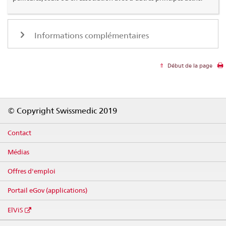
Informations complémentaires
Début de la page
Footer
© Copyright Swissmedic 2019
Contact
Médias
Offres d'emploi
Portail eGov (applications)
ElViS
Social