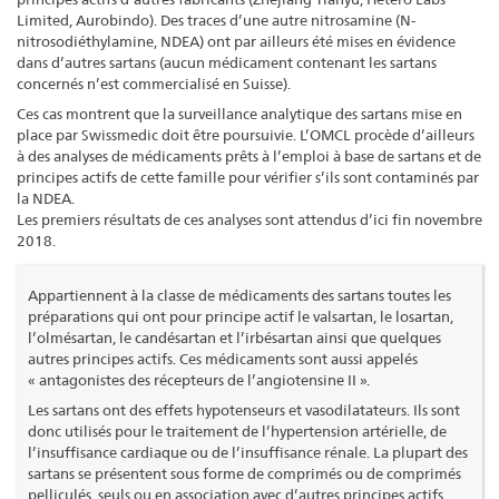
Limited, Aurobindo). Des traces d’une autre nitrosamine (N-
nitrosodiéthylamine, NDEA) ont par ailleurs été mises en évidence
dans d’autres sartans (aucun médicament contenant les sartans
concernés n’est commercialisé en Suisse).
Ces cas montrent que la surveillance analytique des sartans mise en
place par Swissmedic doit être poursuivie. L’OMCL procède d’ailleurs
à des analyses de médicaments prêts à l’emploi à base de sartans et de
principes actifs de cette famille pour vérifier s’ils sont contaminés par
la NDEA.
Les premiers résultats de ces analyses sont attendus d’ici fin novembre
2018.
Appartiennent à la classe de médicaments des sartans toutes les
préparations qui ont pour principe actif le valsartan, le losartan,
l’olmésartan, le candésartan et l’irbésartan ainsi que quelques
autres principes actifs. Ces médicaments sont aussi appelés
« antagonistes des récepteurs de l’angiotensine II ».
Les sartans ont des effets hypotenseurs et vasodilatateurs. Ils sont
donc utilisés pour le traitement de l’hypertension artérielle, de
l’insuffisance cardiaque ou de l’insuffisance rénale. La plupart des
sartans se présentent sous forme de comprimés ou de comprimés
pelliculés, seuls ou en association avec d’autres principes actifs.