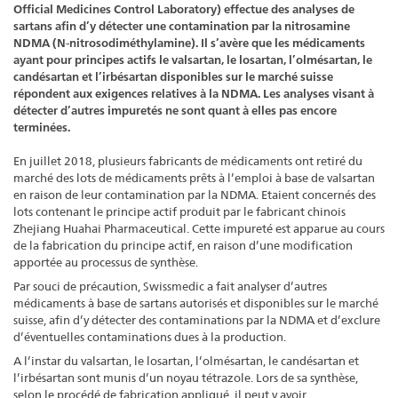
Official Medicines Control Laboratory) effectue des analyses de
sartans afin d’y détecter une contamination par la nitrosamine
NDMA (N-nitrosodiméthylamine). Il s’avère que les médicaments
ayant pour principes actifs le valsartan, le losartan, l’olmésartan, le
candésartan et l’irbésartan disponibles sur le marché suisse
répondent aux exigences relatives à la NDMA. Les analyses visant à
détecter d’autres impuretés ne sont quant à elles pas encore
terminées.
En juillet 2018, plusieurs fabricants de médicaments ont retiré du
marché des lots de médicaments prêts à l’emploi à base de valsartan
en raison de leur contamination par la NDMA. Etaient concernés des
lots contenant le principe actif produit par le fabricant chinois
Zhejiang Huahai Pharmaceutical. Cette impureté est apparue au cours
de la fabrication du principe actif, en raison d’une modification
apportée au processus de synthèse.
Par souci de précaution, Swissmedic a fait analyser d’autres
médicaments à base de sartans autorisés et disponibles sur le marché
suisse, afin d’y détecter des contaminations par la NDMA et d’exclure
d’éventuelles contaminations dues à la production.
A l’instar du valsartan, le losartan, l’olmésartan, le candésartan et
l’irbésartan sont munis d’un noyau tétrazole. Lors de sa synthèse,
selon le procédé de fabrication appliqué, il peut y avoir