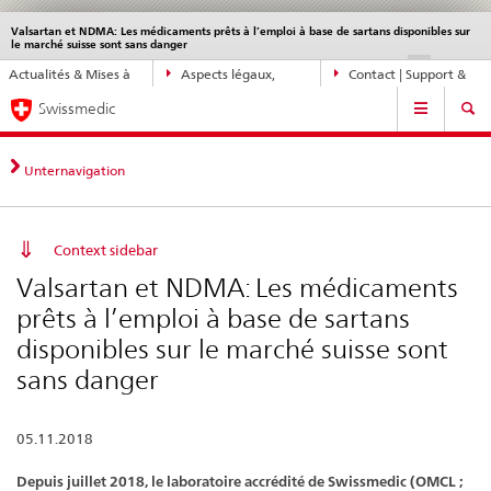
Valsartan et NDMA: Les médicaments prêts à l’emploi à base de sartans disponibles sur
Service
le marché suisse sont sans danger
navigation
Navigation
DE
FR
IT
EN
Actualités & Mises à
Aspects légaux,
Contact | Support &
directe:
Navigation
jour
normes
aide
actualités,
Swissmedic
bases
juridiques,
Unternavigation
contact
Context sidebar
Valsartan et NDMA: Les médicaments
prêts à l’emploi à base de sartans
disponibles sur le marché suisse sont
sans danger
05.11.2018
Depuis juillet 2018, le laboratoire accrédité de Swissmedic (OMCL ;