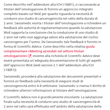
Come descritto nell’addendum alla ICH S1B(R1), si raccomanda ai
titolari dell’omologazione di fornire un approccio integrato
completo basato sul WoE per quanto riguarda la necessità di
condurre uno studio di cancerogenicità nel ratto della durata di
2 anni. Swissmedic esorta i titolari dell’omologazione a richiedere un
feedback alle autorità di regolamentazione quando la valutazione
WoE supporta la conclusione che la conduzione di uno studio di
2 anni nel ratto non aggiunga valore alla valutazione del rischio
cancerogeno per l’uomo. Da Swissmedic tale feedback è fornito in
forma di Scientific Advice. Come descritto nella relativa
guida
complementare «Meeting aziendali nel settore titolari
omologazione»
, insieme alla richiesta di Scientific Advice deve
essere presentata un’adeguata documentazione di tutti gli aspetti
dell’approccio WoE (vedi sezione 2.1 dell’addendum alla ICH
S1B(R1)).
Swissmedic procederà alla valutazione dei documenti presentati e
fornirà un feedback sulla necessità di eseguire studi di
cancerogenicità entro 4-8 settimane. Swissmedic si riserva il diritto di
richiedere ulteriori informazioni al titolare dell’omologazione.
Il Scientific Advice non è giuridicamente vincolante. La valutazione
finale sulla necessità di condurre uno studio di cancerogenicità di
2 anni nel ratto sarà effettuata nell’ambito della valutazione della