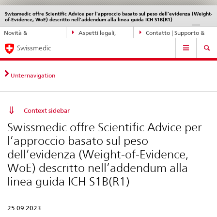
Swissmedic offre Scientific Advice per l’approccio basato sul peso dell’evidenza (Weight-
Service
of-Evidence, WoE) descritto nell’addendum alla linea guida ICH S1B(R1)
navigation
Navigazione
DE
FR
IT
EN
Novità &
Aspetti legali,
Contatto | Supporto &
diretta:
Navigation
aggiornamenti
norme
aiuto
novità,
Swissmedic
aspetti
legali,
Unternavigation
contatto
Context sidebar
Swissmedic offre Scientific Advice per
l’approccio basato sul peso
dell’evidenza (Weight-of-Evidence,
WoE) descritto nell’addendum alla
linea guida ICH S1B(R1)
25.09.2023