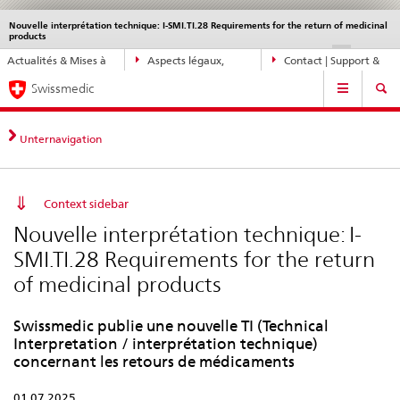
Nouvelle interprétation technique: I-SMI.TI.28 Requirements for the return of medicinal
Service
products
navigation
Navigation
DE
FR
IT
EN
Actualités & Mises à
Aspects légaux,
Contact | Support &
directe:
Navigation
jour
normes
aide
actualités,
Swissmedic
bases
juridiques,
Unternavigation
contact
Context sidebar
Nouvelle interprétation technique: I-
SMI.TI.28 Requirements for the return
of medicinal products
Swissmedic publie une nouvelle TI (Technical
Interpretation / interprétation technique)
concernant les retours de médicaments
01.07.2025