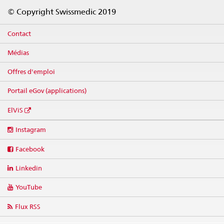
Footer
© Copyright Swissmedic 2019
Contact
Médias
Offres d'emploi
Portail eGov (applications)
ElViS
Social
Instagram
media
links
Facebook
Linkedin
YouTube
Flux RSS