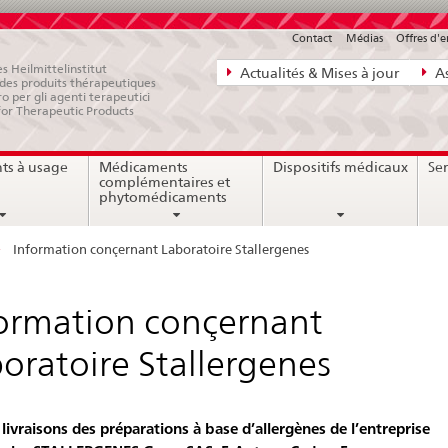
Contact
Médias
Offres d'
Navigation
s Heilmittelinstitut
Actualités & Mises à jour
As
e des produits thérapeutiques
directe:
ro per gli agenti terapeutici
for Therapeutic Products
actualités,
bases
ts à usage
Médicaments
Dispositifs médicaux
Ser
juridiques,
complémentaires et
contact
phytomédicaments
Information conçernant Laboratoire Stallergenes
ormation conçernant
oratoire Stallergenes
 livraisons des préparations à base d’allergènes de l’entreprise