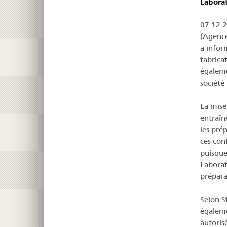
Laborat
07.12.2
(Agence
a infor
fabrica
égalem
société
La mise
entraîn
les pré
ces con
puisque
Laborat
prépara
Selon S
égaleme
autoris