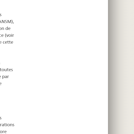
s
 ANSM),
on de
e (voir
 cette
a
 toutes
e par
e
s
rations
ore