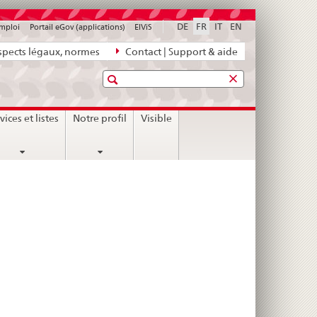
DE
FR
IT
EN
emploi
Portail eGov (applications)
ElViS
pects légaux, normes
Contact | Support & aide
Recherche
vices et listes
Notre profil
Visible