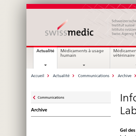
Schweizerische
Institut suiss
Istituto svizze
Swiss Agency 
Navigation
current
Actualité
Médicaments à usage
Médicamen
page
humain
vétérinaire
Breadcrumb
Accueil
Actualité
Communications
Archive
Zurück
Inf
Communications
zu
Lab
Archive
Gel des