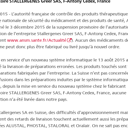
oire STALLERGENES Greer SAS, F-Antony Cedex, France
015 - L’autorité française de contrôle des produits thérapeutique
 nationale de sécurité du médicament et des produits de santé,
mé le 3 décembre 2015 de la suspension provisoire de l’autorisati
tion de l’entreprise Stallergenes Greer SAS, F-Antony Cedex, Franc
ent
www.ansm.sante.fr/Actualité
). Aucun des médicaments de
 ne peut donc plus être fabriqué ou livré jusqu’à nouvel ordre.
 en service d’un nouveau système informatique le 13 août 2015 
é la livraison de préparations erronées. Les produits touchés sont
parations fabriquées par l’entreprise. La Suisse n’est pas concerné
fusions dans les préparations induites par le système informatiqu
, depuis la mise en service du nouveau système chez le fabricant
oire STALLERGENES Greer SAS, F-Antony Cedex, France, aucune
tion n’a été livrée dans notre pays.
tallergenes SA en Suisse, des difficultés d’approvisionnement mai
nt des retards de livraison touchent actuellement aussi les prépa
ées ALUSTAL, PHOSTAL, STALORAL et Oralair. On ne sait pas enc