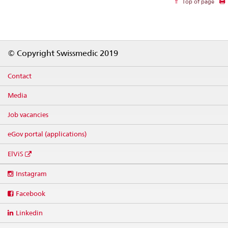
Top of page
Footer
© Copyright Swissmedic 2019
Contact
Media
Job vacancies
eGov portal (applications)
ElViS
Social
Instagram
media
links
Facebook
Linkedin