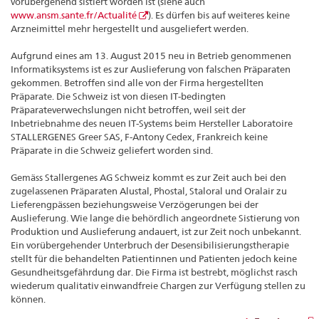
vorübergehend sistiert worden ist (siehe auch
www.ansm.sante.fr/Actualité
). Es dürfen bis auf weiteres keine
Arzneimittel mehr hergestellt und ausgeliefert werden.
Aufgrund eines am 13. August 2015 neu in Betrieb genommenen
Informatiksystems ist es zur Auslieferung von falschen Präparaten
gekommen. Betroffen sind alle von der Firma hergestellten
Präparate. Die Schweiz ist von diesen IT-bedingten
Präparateverwechslungen nicht betroffen, weil seit der
Inbetriebnahme des neuen IT-Systems beim Hersteller Laboratoire
STALLERGENES Greer SAS, F-Antony Cedex, Frankreich keine
Präparate in die Schweiz geliefert worden sind.
Gemäss Stallergenes AG Schweiz kommt es zur Zeit auch bei den
zugelassenen Präparaten Alustal, Phostal, Staloral und Oralair zu
Lieferengpässen beziehungsweise Verzögerungen bei der
Auslieferung. Wie lange die behördlich angeordnete Sistierung von
Produktion und Auslieferung andauert, ist zur Zeit noch unbekannt.
Ein vorübergehender Unterbruch der Desensibilisierungstherapie
stellt für die behandelten Patientinnen und Patienten jedoch keine
Gesundheitsgefährdung dar. Die Firma ist bestrebt, möglichst rasch
wiederum qualitativ einwandfreie Chargen zur Verfügung stellen zu
können.