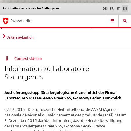
Information zu Laboratoire Stallergenes
Languages
Service
DE
FR
IT
EN
navigation
Direct
Main
News &
Legal matters,
Contact | Support &
Swissmedic
navigation:
Navigation
Updates
standards
Help
news,
legal
Unternavigation
matters,
contact
Context sidebar
Information zu Laboratoire
Stallergenes
Auslieferungsstopp für allergologische Arzneimittel der Firma
Laboratoire STALLERGENES Greer SAS, F-Antony Cedex, Frankreich
07.12.2015 - Die französische Heilmittelbehörde ANSM (Agence
nationale de sécurité du médicament et des produits de santé) hat am
3. Dezember 2015 darüber informiert, dass die Herstellbewilligung
der Firma Stallergenes Greer SAS, F-Antony Cedex, France