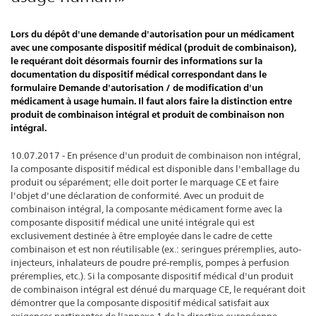
Lors du dépôt d'une demande d'autorisation pour un médicament
avec une composante dispositif médical (produit de combinaison),
le requérant doit désormais fournir des informations sur la
documentation du dispositif médical correspondant dans le
formulaire Demande d'autorisation / de modification d'un
médicament à usage humain. Il faut alors faire la distinction entre
produit de combinaison intégral et produit de combinaison non
intégral.
10.07.2017 - En présence d'un produit de combinaison non intégral,
la composante dispositif médical est disponible dans l'emballage du
produit ou séparément; elle doit porter le marquage CE et faire
l'objet d'une déclaration de conformité. Avec un produit de
combinaison intégral, la composante médicament forme avec la
composante dispositif médical une unité intégrale qui est
exclusivement destinée à être employée dans le cadre de cette
combinaison et est non réutilisable (ex.: seringues préremplies, auto-
injecteurs, inhalateurs de poudre pré-remplis, pompes à perfusion
préremplies, etc.). Si la composante dispositif médical d'un produit
de combinaison intégral est dénué du marquage CE, le requérant doit
démontrer que la composante dispositif médical satisfait aux
exigences pertinentes de l'annexe 1 de la directive européenne