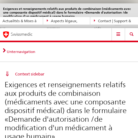
Exigences et renseignements relatifs aux produits de combinaison (médicaments avec
Service
une composante dispositif médical) dans le formulaire «Demande d'autorisation /de
navigation
Navigation
modification d'un médicament à usage humain»
Actualités & Mises à
Aspects légaux,
Contact | Support &
DE
FR
IT
EN
directe:
jour
normes
aide
actualités,
Navigation
Swissmedic
bases
juridiques,
contact
Unternavigation
Context sidebar
Exigences et renseignements relatifs
aux produits de combinaison
(médicaments avec une composante
dispositif médical) dans le formulaire
«Demande d'autorisation /de
modification d'un médicament à
usage humain»