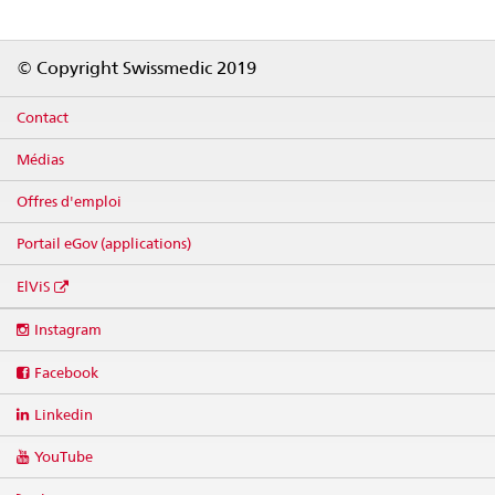
Footer
© Copyright Swissmedic 2019
Contact
Médias
Offres d'emploi
Portail eGov (applications)
ElViS
Social
Instagram
media
links
Facebook
Linkedin
YouTube