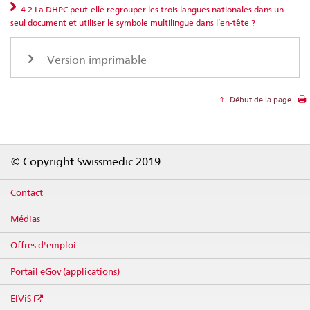
4.2 La DHPC peut‑elle regrouper les trois langues nationales dans un
seul document et utiliser le symbole multilingue dans l’en‑tête ?
Version imprimable
Début de la page
Footer
© Copyright Swissmedic 2019
Contact
Médias
Offres d'emploi
Portail eGov (applications)
ElViS