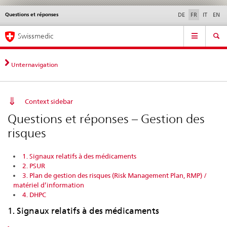
Questions et réponses
Service
DE
FR
IT
EN
navigation
Navigation
Navigation
Actualités & Mises à
Aspects légaux,
Contact | Support &
Swissmedic
directe:
jour
normes
aide
actualités,
bases
Unternavigation
juridiques,
contact
Context sidebar
Questions et réponses – Gestion des
risques
1. Signaux relatifs à des médicaments
2. PSUR
3. Plan de gestion des risques (Risk Management Plan, RMP) /
matériel d’information
4. DHPC
1. Signaux relatifs à des médicaments