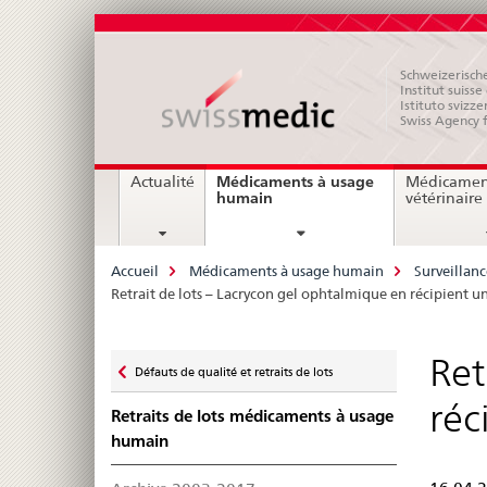
Schweizerische
Institut suiss
Istituto svizze
Swiss Agency 
Navigation
Médicaments à usage
Actualité
Médicamen
current
humain
vétérinaire
page
Breadcrumb
Accueil
Médicaments à usage humain
Surveillan
Retrait de lots – Lacrycon gel ophtalmique en récipient u
Zurück
Ret
Défauts de qualité et retraits de lots
zu
réc
Retraits de lots médicaments à usage
humain