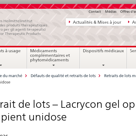
Contact
Médias
Offres d'
Navigation
s Heilmittelinstitut
Actualités & Mises à jour
As
e des produits thérapeutiques
directe:
ro per gli agenti terapeutici
for Therapeutic Products
actualités,
bases
ts à usage
Médicaments
Dispositifs médicaux
Ser
juridiques,
complémentaires et
contact
phytomédicaments
ce du marché
Défauts de qualité et retraits de lots
Retraits de lots
nidose
rait de lots – Lacrycon gel 
ipient unidose