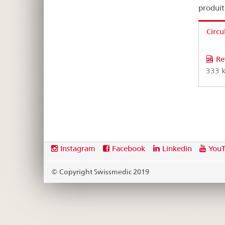
produit
Circu
Re
333 k
Footer
Social
Instagram
Facebook
Linkedin
You
media
links
© Copyright Swissmedic 2019