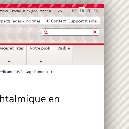
DE
FR
IT
EN
emploi
Portail eGov (applications)
ElViS
pects légaux, normes
Contact | Support & aide
Recherche
vices et listes
Notre profil
Visible
 médicaments à usage humain
ophtalmique en