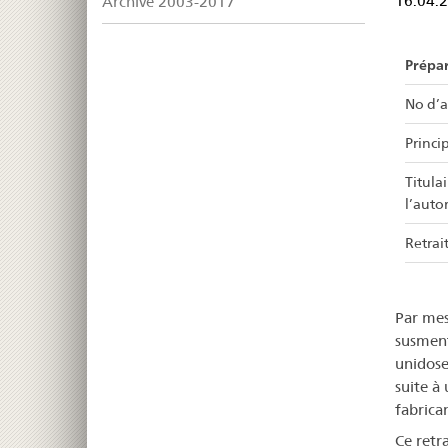
Archive 2003-2017
16.04.
Prépa
No d’a
Princip
Titula
l’auto
Retrait
Par mes
susment
unidose
suite à
fabrica
Ce retr