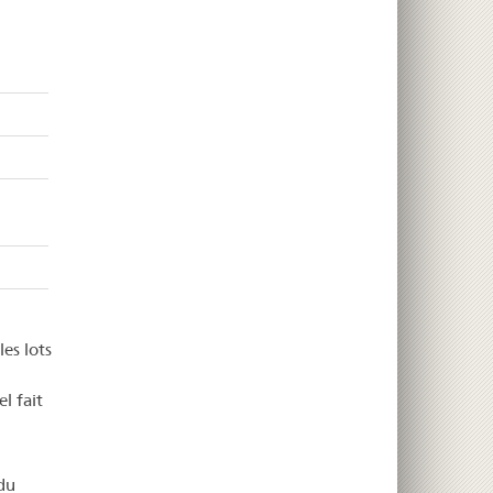
es lots
l fait
du