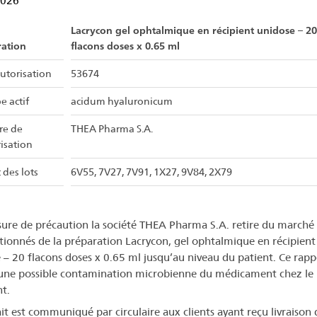
2026
Lacrycon gel ophtalmique en récipient unidose – 20
ration
flacons doses x 0.65 ml
utorisation
53674
e actif
acidum hyaluronicum
ire de
THEA Pharma S.A.
risation
 des lots
6V55, 7V27, 7V91, 1X27, 9V84, 2X79
ure de précaution la société THEA Pharma S.A. retire du marché l
ionnés de la préparation Lacrycon, gel ophtalmique en récipient
 – 20 flacons doses x 0.65 ml jusqu’au niveau du patient. Ce rappe
 une possible contamination microbienne du médicament chez le
nt.
ait est communiqué par circulaire aux clients ayant reçu livraison 