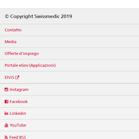
Footer
© Copyright Swissmedic 2019
Contatto
Media
Offerte d'impiego
Portale eGov (Applicazioni)
ElViS
Social
Instagram
media
links
Facebook
Linkedin
YouTube
Feed RSS