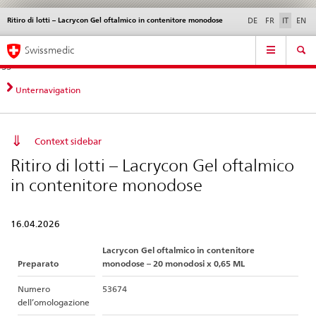
Ritiro di lotti – Lacrycon Gel oftalmico in contenitore monodose
Service
DE
FR
IT
EN
navigation
Navigazione
Navigation
Novità &
Aspetti legali,
Contatto | Supporto &
Swissmedic
diretta:
aggiornamenti
norme
aiuto
novità,
aspetti
Unternavigation
legali,
contatto
Context sidebar
Ritiro di lotti – Lacrycon Gel oftalmico
in contenitore monodose
16.04.2026
Lacrycon Gel oftalmico in contenitore
Preparato
monodose – 20 monodosi x 0,65 ML
Numero
53674
dell’omologazione