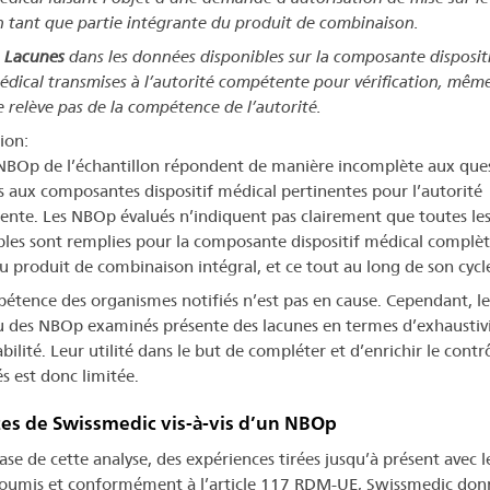
n tant que partie intégrante du produit de combinaison.
Lacunes
dans les données disponibles sur la composante dispositi
édical transmises à l’autorité compétente pour vérification, même 
e relève pas de la compétence de l’autorité.
ion:
NBOp de l’échantillon répondent de manière incomplète aux que
es aux composantes dispositif médical pertinentes pour l’autorité
nte. Les NBOp évalués n’indiquent pas clairement que toutes le
bles sont remplies pour la composante dispositif médical complèt
du produit de combinaison intégral, et ce tout au long de son cycle
étence des organismes notifiés n’est pas en cause. Cependant, le
 des NBOp examinés présente des lacunes en termes d’exhaustivi
bilité. Leur utilité dans le but de compléter et d’enrichir le contr
s est donc limitée.
es de Swissmedic vis-à-vis d’un NBOp
ase de cette analyse, des expériences tirées jusqu’à présent avec l
umis et conformément à l’article 117 RDM-UE, Swissmedic donn