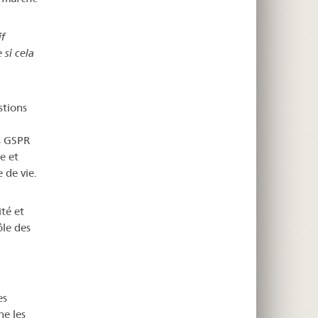
f
si cela
stions
s GSPR
e et
 de vie.
té et
ôle des
es
e les