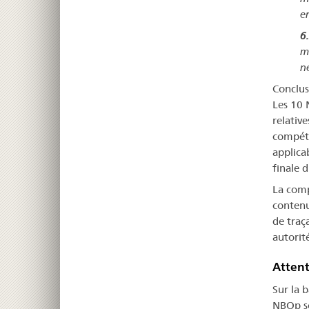
e
6.
m
n
Conclus
Les 10 
relativ
compéte
applica
finale 
La comp
contenu
de traça
autorité
Attent
Sur la b
NBOp so