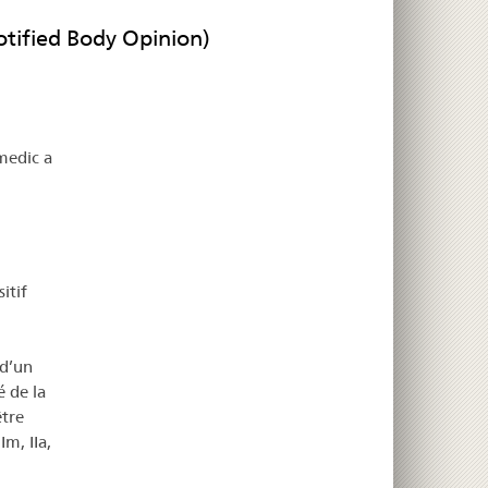
Notified Body Opinion)
medic a
itif
 d’un
 de la
être
Im, IIa,