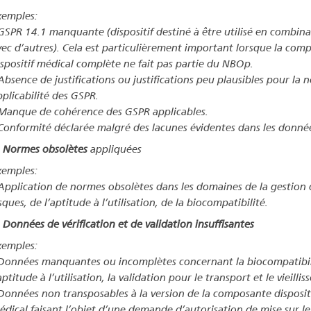
xemples:
GSPR 14.1 manquante (dispositif destiné à être utilisé en combina
vec d’autres). Cela est particulièrement important lorsque la com
ispositif médical complète ne fait pas partie du NBOp.
Absence de justifications ou justifications peu plausibles pour la 
plicabilité des GSPR.
Manque de cohérence des GSPR applicables.
Conformité déclarée malgré des lacunes évidentes dans les donné
. Normes obsolètes
appliquées
xemples:
Application de normes obsolètes dans les domaines de la gestion 
sques, de l’aptitude à l’utilisation, de la biocompatibilité.
 Données de vérification et de validation insuffisantes
xemples:
Données manquantes ou incomplètes concernant la biocompatibil
aptitude à l’utilisation, la validation pour le transport et le vieilli
Données non transposables à la version de la composante disposit
édical faisant l’objet d’une demande d’autorisation de mise sur l