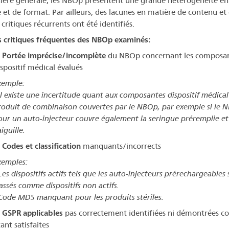
ère générale, les NBOp présentent une grande hétérogénéité en
le et de format. Par ailleurs, des lacunes en matière de contenu et
critiques récurrents ont été identifiés.
 critiques fréquentes des NBOp examinés:
. Portée imprécise/incomplète
du NBOp concernant les composa
spositif médical évalués
xemple:
Il existe une incertitude quant aux composantes dispositif médical
roduit de combinaison couvertes par le NBOp, par exemple si le 
our un auto-injecteur couvre également la seringue préremplie et
aiguille.
 Codes et classification
manquants/incorrects
xemples:
Les dispositifs actifs tels que les auto-injecteurs prérechargeables
assés comme dispositifs non actifs.
Code MDS manquant pour les produits stériles.
. GSPR applicables
pas correctement identifiées ni démontrées 
ant satisfaites