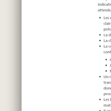
indicat
attendu
Les 
clai
prés
La d
La c
La c
conf
Un r
tran
donn
prod
Les 
mati
Il e