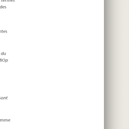
 termes
 des
ntes
 du
NBOp
 sont
comme