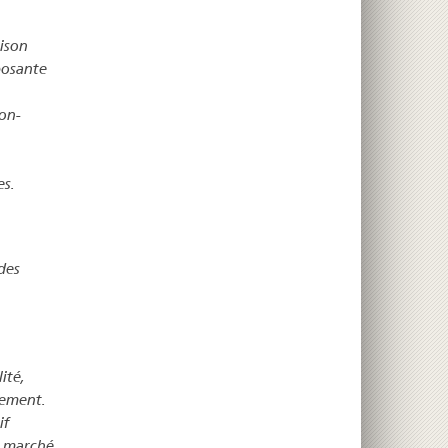
ison
posante
non-
es.
des
ité,
ssement.
if
e marché