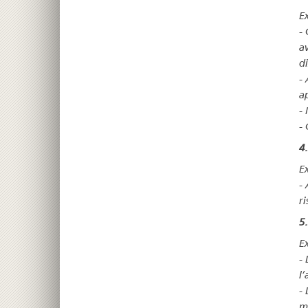
E
-
a
d
-
ap
-
-
4
E
-
ri
5.
E
-
l’
-
m