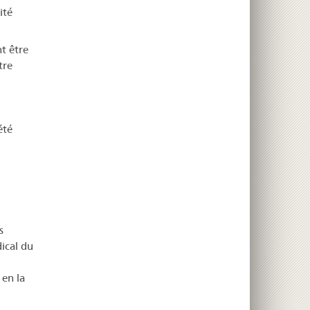
ité
t être
tre
été
s
ical du
 en la