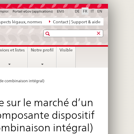
DE
FR
IT
EN
emploi
Portail eGov (applications)
ElViS
pects légaux, normes
Contact | Support & aide
Recherche
vices et listes
Notre profil
Visible
de combinaison intégral)
 sur le marché d’un
mposante dispositif
ombinaison intégral)