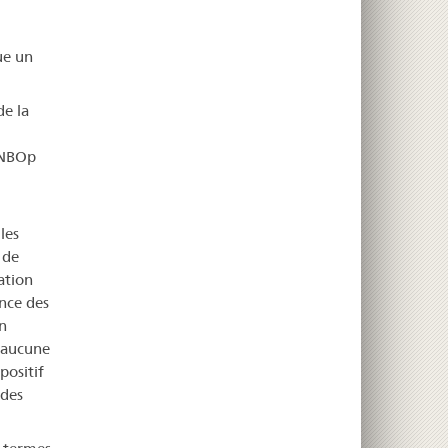
ue un
de la
s NBOp
les
 de
ation
ance des
n
; aucune
positif
 des