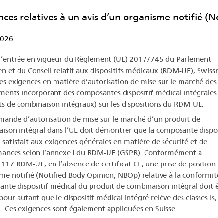
nces relatives à un avis d’un organisme notifié (
2026
l’entrée en vigueur du Règlement (UE) 2017/745 du Parlement
n et du Conseil relatif aux dispositifs médicaux (RDM-UE), Swiss
ses exigences en matière d’autorisation de mise sur le marché des
ents incorporant des composantes dispositif médical intégrales
ts de combinaison intégraux) sur les dispositions du RDM-UE.
ande d’autorisation de mise sur le marché d’un produit de
ison intégral dans l’UE doit démontrer que la composante dispos
 satisfait aux exigences générales en matière de sécurité et de
ances selon l’annexe I du RDM-UE (GSPR). Conformément à
le 117 RDM-UE, en l’absence de certificat CE, une prise de position
me notifié (Notified Body Opinion, NBOp) relative à la conformité
nte dispositif médical du produit de combinaison intégral doit 
pour autant que le dispositif médical intégré relève des classes Is, 
III. Ces exigences sont également appliquées en Suisse.