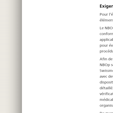
Exige
Pour l’
élément
Le NBOp
conform
applica
pour év
procédu
Afin de 
NBOp so
Swissme
avec de
disposi
détaillé
vérific
médical
organis