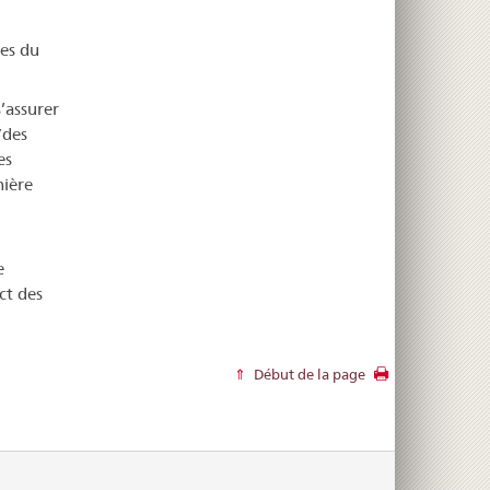
les du
’assurer
/des
es
nière
e
ct des
Début de la page