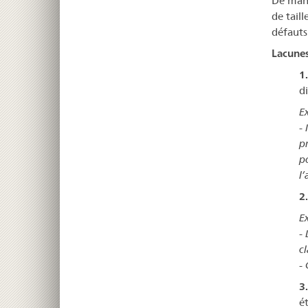
De mani
de tail
défauts 
Lacunes
1
di
E
-
p
p
l’
2.
E
-
cl
-
3
ét