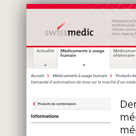
Schweizerische
Institut suiss
Istituto svizze
Swiss Agency 
Navigation
Médicaments à usage
Actualité
Médicamen
current
humain
vétérinaire
page
Breadcrumb
Accueil
Médicaments à usage humain
Produits d
Demande d’autorisation de mise sur le marché d’un médic
Zurück
Dem
Produits de combinaison
zu
méd
Informations
méd