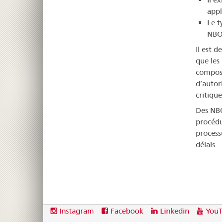
appl
Le t
NBOp
Il est 
que les
composa
d’autor
critiqu
Des NBO
procédu
process
délais.
Footer
Social
Instagram
Facebook
Linkedin
You
media