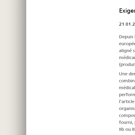
Exige
21.01.
Depuis 
europée
aligné 
médicam
(produi
Une dem
combina
médical
perform
l’artic
organis
composa
fourni, 
IIb ou 