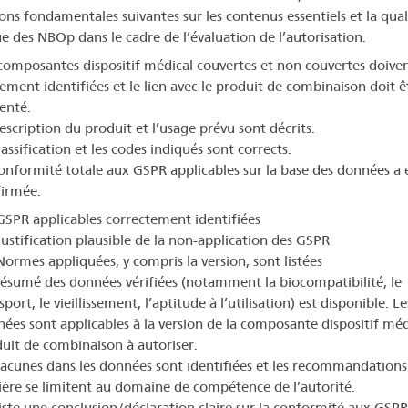
ions fondamentales suivantes sur les contenus essentiels et la qual
e des NBOp dans le cadre de l’évaluation de l’autorisation.
composantes dispositif médical couvertes et non couvertes doiven
rement identifiées et le lien avec le produit de combinaison doit ê
enté.
escription du produit et l’usage prévu sont décrits.
lassification et les codes indiqués sont corrects.
onformité totale aux GSPR applicables sur la base des données a 
irmée.
GSPR applicables correctement identifiées
Justification plausible de la non-application des GSPR
Normes appliquées, y compris la version, sont listées
ésumé des données vérifiées (notamment la biocompatibilité, le
sport, le vieillissement, l’aptitude à l’utilisation) est disponible. Le
ées sont applicables à la version de la composante dispositif méd
uit de combinaison à autoriser.
lacunes dans les données sont identifiées et les recommandations
ère se limitent au domaine de compétence de l’autorité.
xiste une conclusion/déclaration claire sur la conformité aux GSPR