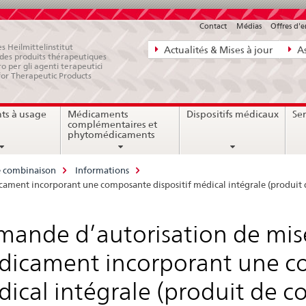
Contact
Médias
Offres d'
Navigation
s Heilmittelinstitut
Actualités & Mises à jour
As
e des produits thérapeutiques
directe:
ro per gli agenti terapeutici
for Therapeutic Products
actualités,
bases
ts à usage
Médicaments
Dispositifs médicaux
Ser
juridiques,
complémentaires et
contact
phytomédicaments
e combinaison
Informations
ament incorporant une composante dispositif médical intégrale (produit 
ande d’autorisation de mise
icament incorporant une co
ical intégrale (produit de c