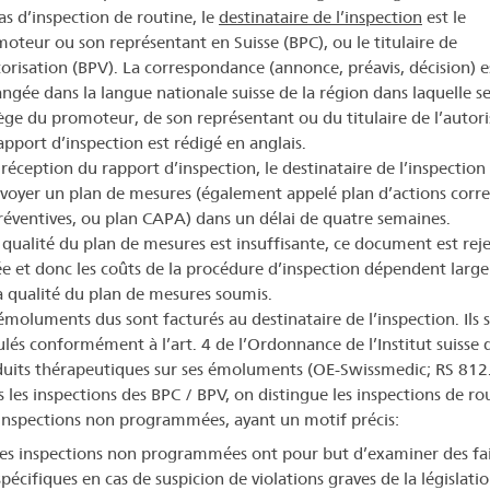
as d’inspection de routine, le
destinataire de l’inspection
est le
oteur ou son représentant en Suisse (BPC), ou le titulaire de
torisation (BPV). La correspondance (annonce, préavis, décision) e
ngée dans la langue nationale suisse de la région dans laquelle s
iège du promoteur, de son représentant ou du titulaire de l’autori
apport d’inspection est rédigé en anglais.
 réception du rapport d’inspection, le destinataire de l’inspection 
voyer un plan de mesures (également appelé plan d’actions corre
réventives, ou plan CAPA) dans un délai de quatre semaines.
a qualité du plan de mesures est insuffisante, ce document est reje
e et donc les coûts de la procédure d’inspection dépendent lar
a qualité du plan de mesures soumis.
émoluments dus sont facturés au destinataire de l’inspection. Ils 
ulés conformément à l’art. 4 de l’Ordonnance de l’Institut suisse 
uits thérapeutiques sur ses émoluments (OE-Swissmedic; RS 812
 les inspections des BPC / BPV, on distingue les inspections de ro
inspections non programmées, ayant un motif précis:
les inspections non programmées ont pour but d’examiner des fai
spécifiques en cas de suspicion de violations graves de la législati