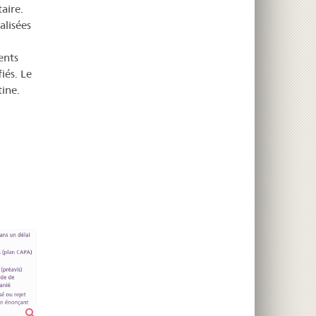
aire.
alisées
ents
iés. Le
ine.