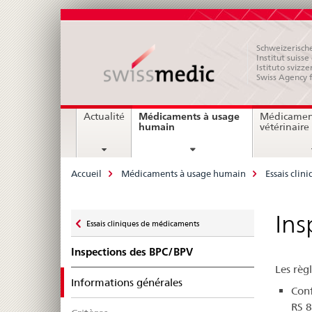
Schweizerische
Institut suiss
Istituto svizze
Swiss Agency 
Navigation
Médicaments à usage
Actualité
Médicamen
current
humain
vétérinaire
page
Breadcrumb
Accueil
Médicaments à usage humain
Essais clin
Zurück
Ins
Essais cliniques de médicaments
zu
Inspections des BPC/BPV
Les règ
selected
Informations générales
Conf
RS 8