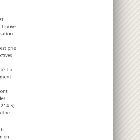
st
e trouve
sation.
est prié
ctives
té. La
gement
sont
des
.214.5).
utine
ts
on en