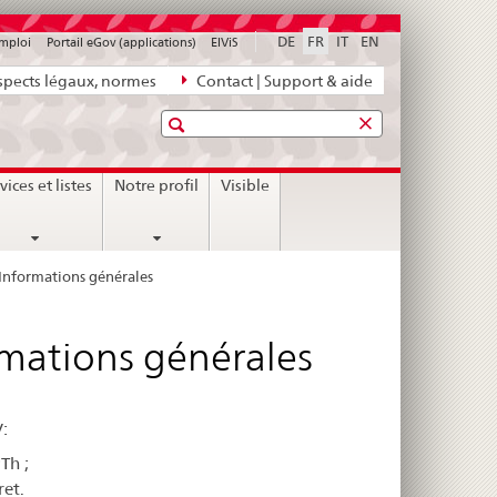
DE
FR
IT
EN
emploi
Portail eGov (applications)
ElViS
pects légaux, normes
Contact | Support & aide
Recherche
vices et listes
Notre profil
Visible
Informations générales
rmations générales
:
Th ;
ret.