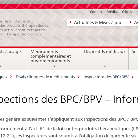
Contact
Médias
Offres d'
Navigation
s Heilmittelinstitut
Actualités & Mises à jour
As
e des produits thérapeutiques
directe:
ro per gli agenti terapeutici
for Therapeutic Products
actualités,
bases
ts à usage
Médicaments
Dispositifs médicaux
Ser
juridiques,
complémentaires et
contact
phytomédicaments
iques
Essais cliniques de médicaments
Inspections des BPC/BPV
pections des BPC/BPV – Info
les générales suivantes s’appliquent aux inspections des BPC / BPV
ormément à l’art. 61 de la loi sur les produits thérapeutiques (LP
12.21), les inspecteurs sont soumis à l’obligation de garder le sec