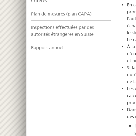
Critères
En c
prom
Plan de mesures (plan CAPA)
l’au
écha
Inspections effectuées par des
le s
autorités étrangères en Suisse
Le r
À la
Rapport annuel
d’en
et p
Si l
duré
de l
Les 
calc
prod
Dans
des 