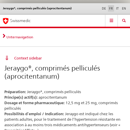
Jeraygo®, comprimés pelliculés (aprocitentanum)
Service
DE
FR
IT
EN
navigation
Navigation
Navigation
Actualités & Mises à
Aspects légaux,
Contact | Support &
Swissmedic
directe:
jour
normes
aide
actualités,
bases
Unternavigation
juridiques,
contact
Context sidebar
Jeraygo®, comprimés pelliculés
(aprocitentanum)
Préparation:
Jeraygo®, comprimés pelliculés
Principe(s) actif(s):
aprocitentanum
Dosage et forme pharmaceutique:
12,5 mg et 25 mg, comprimés
pelliculés
Possibilités d’emploi / Indication:
Jeraygo est indiqué chez les
patients adultes, pour le traitement de l’hypertension résistante en
association à au moins trois médicaments antihypertenseurs (voir «