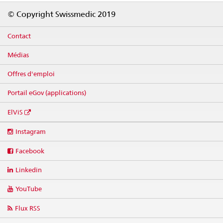
Footer
© Copyright Swissmedic 2019
Contact
Médias
Offres d'emploi
Portail eGov (applications)
ElViS
Social
Instagram
media
links
Facebook
Linkedin
YouTube
Flux RSS