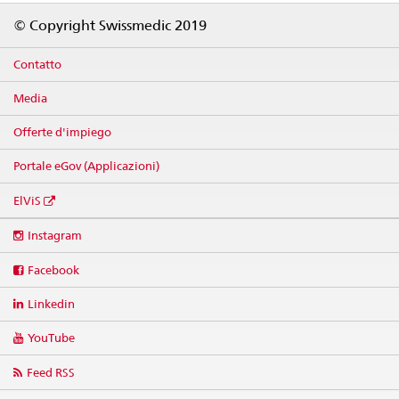
Footer
© Copyright Swissmedic 2019
Contatto
Media
Offerte d'impiego
Portale eGov (Applicazioni)
ElViS
Social
Instagram
media
links
Facebook
Linkedin
YouTube
Feed RSS