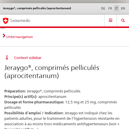
Jeraygo®, comprimés pelliculés (aprocitentanum)
Service
DE
FR
IT
EN
navigation
Navigazione
Navigation
Novità &
Aspetti legali,
Contatto | Supporto &
Swissmedic
diretta:
aggiornamenti
norme
aiuto
novità,
aspetti
Unternavigation
legali,
contatto
Context sidebar
Jeraygo®, comprimés pelliculés
(aprocitentanum)
Préparation:
Jeraygo®, comprimés pelliculés
Principe(s) actif(s):
aprocitentanum
Dosage et forme pharmaceutique:
12,5 mg et 25 mg, comprimés
pelliculés
Possibilités d’emploi / Indication:
Jeraygo est indiqué chez les
patients adultes, pour le traitement de l’hypertension résistante en
association à au moins trois médicaments antihypertenseurs (voir «