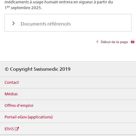
médicaments à usage humain
entrera en vigueur à partir du
er
1
septembre 2025.
Documents référencés
Début de la page
Footer
© Copyright Swissmedic 2019
Contact
Médias
Offres d'emploi
Portail eGov (applications)
ElViS