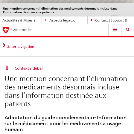
Une mention concernant l’élimination des médicaments désormais incluse dans
Service
l’information destinée aux patients
navigation
Navigation
DE
FR
IT
EN
Actualités & Mises à
Aspects légaux,
Contact | Support &
directe:
Navigation
jour
normes
aide
actualités,
Swissmedic
bases
juridiques,
Unternavigation
contact
Context sidebar
Une mention concernant l’élimination
des médicaments désormais incluse
dans l’information destinée aux
patients
Adaptation du guide complémentaire Information
sur le médicament pour les médicaments à usage
humain