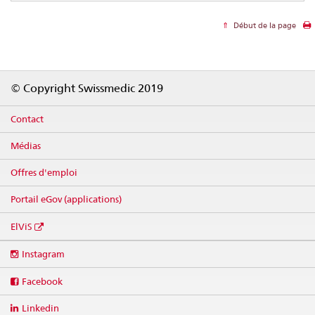
Début de la page
Footer
© Copyright Swissmedic 2019
Contact
Médias
Offres d'emploi
Portail eGov (applications)
ElViS
Social
Instagram
media
links
Facebook
Linkedin