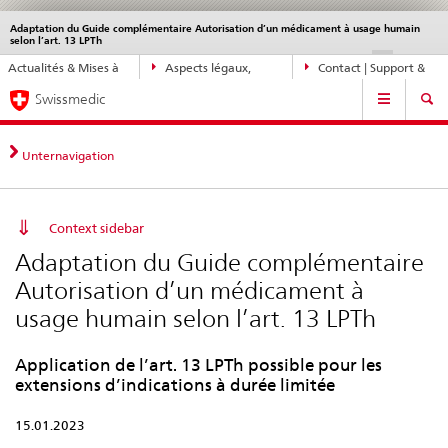
Adaptation du Guide complémentaire Autorisation d’un médicament à usage humain
Service
selon l’art. 13 LPTh
navigation
Navigation
DE
FR
IT
EN
Actualités & Mises à
Aspects légaux,
Contact | Support &
directe:
Navigation
jour
normes
aide
actualités,
Swissmedic
bases
juridiques,
Unternavigation
contact
Context sidebar
Adaptation du Guide complémentaire
Autorisation d’un médicament à
usage humain selon l’art. 13 LPTh
Application de l’art. 13 LPTh possible pour les
extensions d’indications à durée limitée
15.01.2023