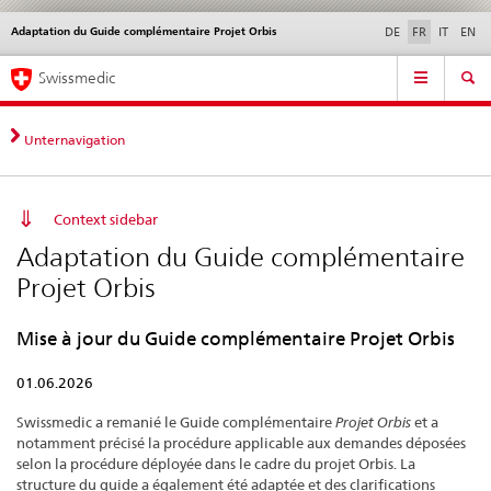
Adaptation du Guide complémentaire Projet Orbis
Service
DE
FR
IT
EN
navigation
Navigation
Navigation
Actualités & Mises à
Aspects légaux,
Contact | Support &
Swissmedic
directe:
jour
normes
aide
actualités,
bases
Unternavigation
juridiques,
contact
Context sidebar
Adaptation du Guide complémentaire
Projet Orbis
Mise à jour du Guide complémentaire Projet Orbis
01.06.2026
Swissmedic a remanié le Guide complémentaire
Projet Orbis
et a
notamment précisé la procédure applicable aux demandes déposées
selon la procédure déployée dans le cadre du projet Orbis. La
structure du guide a également été adaptée et des clarifications