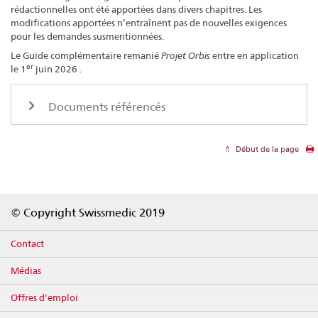
rédactionnelles ont été apportées dans divers chapitres. Les
modifications apportées n’entraînent pas de nouvelles exigences
pour les demandes susmentionnées.
Le Guide complémentaire remanié
Projet Orbis
entre en application
er
le 1
juin 2026 .
Documents référencés
Début de la page
Footer
© Copyright Swissmedic 2019
Contact
Médias
Offres d'emploi