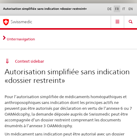
Autorisation simplifiée sans indication «dossier restreint»
Service
DE
FR
IT
EN
navigation
Navigation
Navigation
Actualités & Mises à
Aspects légaux,
Contact | Support &
Swissmedic
directe:
jour
normes
aide
actualités,
bases
Unternavigation
juridiques,
contact
Context sidebar
Autorisation simplifiée sans indication
«dossier restreint»
Pour l’autorisation simplifiée de médicaments homéopathiques et
anthroposophiques sans indication dont les principes actifs ne
peuvent pas être autorisés par déclaration en vertu de l’annexe 6 ou 7
OAMédcophy, la demande déposée auprès de Swissmedic peut être
accompagnée d’un dossier restreint comprenant les documents
énumérés à l’annexe 3 OAMédcophy.
Un médicament sans indication peut être autorisé avec un dossier