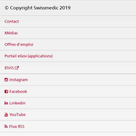
Footer
© Copyright Swissmedic 2019
Contact
Médias
Offres d'emploi
Portail eGov (applications)
ElViS
Social
Instagram
media
links
Facebook
Linkedin
YouTube
Flux RSS