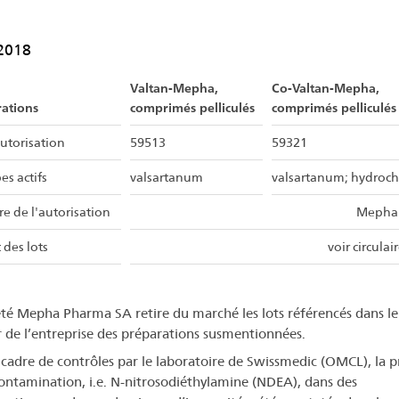
2018
Valtan-Mepha,
Co-Valtan-Mepha,
ations
comprimés pelliculés
comprimés pelliculés
utorisation
59513
59321
es actifs
valsartanum
valsartanum; hydroc
ire de l'autorisation
Mepha
 des lots
voir circulai
été Mepha Pharma SA retire du marché les lots référencés dans le
r de l’entreprise des préparations susmentionnées.
 cadre de contrôles par le laboratoire de Swissmedic (OMCL), la 
ontamination, i.e. N-nitrosodiéthylamine (NDEA), dans des