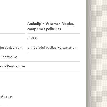
Amlodipin-Valsartan-Mepha,
comprimés pelliculés
65866
hlorothiazidum
amlodipini besilas; valsartanum
 Pharma SA
re de l’entreprise
présence