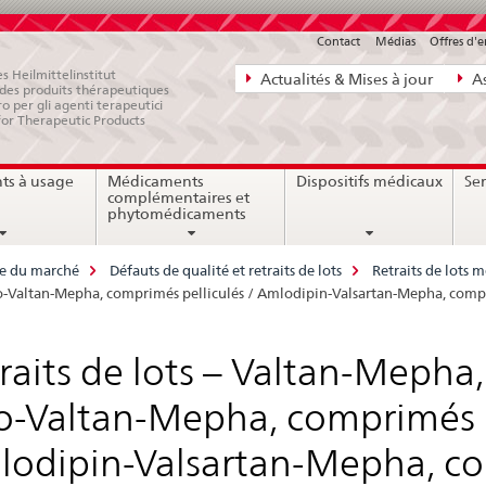
Contact
Médias
Offres d'
Navigation
s Heilmittelinstitut
Actualités & Mises à jour
As
e des produits thérapeutiques
directe:
ro per gli agenti terapeutici
for Therapeutic Products
actualités,
bases
ts à usage
Médicaments
Dispositifs médicaux
Ser
juridiques,
complémentaires et
contact
phytomédicaments
ce du marché
Défauts de qualité et retraits de lots
Retraits de lots
 Co-Valtan-Mepha, comprimés pelliculés / Amlodipin-Valsartan-Mepha, compr
raits de lots – Valtan-Mepha
o-Valtan-Mepha, comprimés p
odipin-Valsartan-Mepha, co