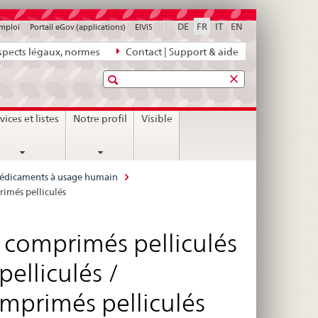
DE
FR
IT
EN
emploi
Portail eGov (applications)
ElViS
pects légaux, normes
Contact | Support & aide
Recherche
vices et listes
Notre profil
Visible
 médicaments à usage humain
imés pelliculés
, comprimés pelliculés
elliculés /
mprimés pelliculés