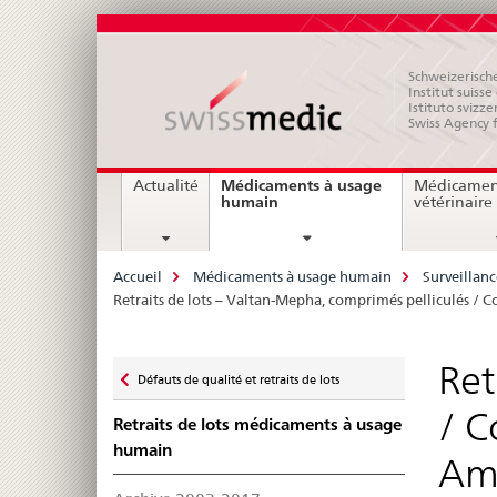
Schweizerische
Institut suiss
Istituto svizze
Swiss Agency 
Navigation
Médicaments à usage
Actualité
Médicamen
current
humain
vétérinaire
page
Breadcrumb
Accueil
Médicaments à usage humain
Surveillan
Retraits de lots – Valtan-Mepha, comprimés pelliculés /
Zurück
Ret
Défauts de qualité et retraits de lots
zu
/ C
Retraits de lots médicaments à usage
humain
Aml