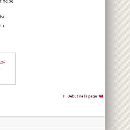
rincipe
ise.
du
Co-
-
Début de la page