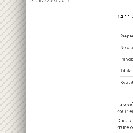
Archive 2003-2017
14.11.
Prépar
No d'a
Princip
Titula
Retrait
La soci
courrie
Dans le
d’une c