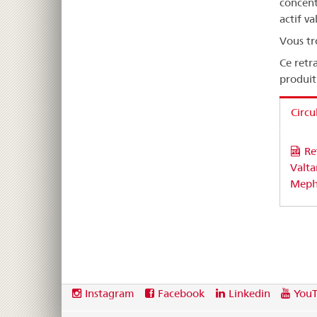
concent
actif v
Vous tr
Ce retr
produit
Circu
Re
Valta
Mepha
Footer
Social
Instagram
Facebook
Linkedin
You
media