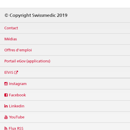
Footer
© Copyright Swissmedic 2019
Contact
Médias
Offres d'emploi
Portail eGov (applications)
ElViS
Social
Instagram
media
links
Facebook
Linkedin
YouTube
Flux RSS