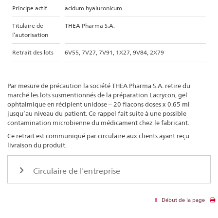
Principe actif
acidum hyaluronicum
Titulaire de
THEA Pharma S.A.
l’autorisation
Retrait des lots
6V55, 7V27, 7V91, 1X27, 9V84, 2X79
Par mesure de précaution la société THEA Pharma S.A. retire du
marché les lots susmentionnés de la préparation Lacrycon, gel
ophtalmique en récipient unidose – 20 flacons doses x 0.65 ml
jusqu’au niveau du patient. Ce rappel fait suite à une possible
contamination microbienne du médicament chez le fabricant.
Ce retrait est communiqué par circulaire aux clients ayant reçu
livraison du produit.
Circulaire de l'entreprise
Début de la page