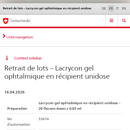
Retrait de lots – Lacrycon gel ophtalmique en récipient unidose
Service
DE
FR
IT
EN
navigation
Navigation
Navigation
Actualités & Mises à
Aspects légaux,
Contact | Support &
Swissmedic
directe:
jour
normes
aide
actualités,
bases
Unternavigation
juridiques,
contact
Context sidebar
Retrait de lots – Lacrycon gel
ophtalmique en récipient unidose
16.04.2026
Lacrycon gel ophtalmique en récipient unidose –
Préparation
20 flacons doses x 0.65 ml
No
53674
d’autorisation