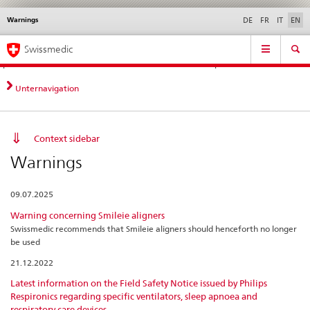
Warnings
Languages
Service
DE
FR
IT
EN
navigation
Direct
Main
News &
Legal matters,
Contact | Support &
Swissmedic
navigation:
Navigation
Updates
standards
Help
news,
legal
Unternavigation
matters,
contact
Context sidebar
Warnings
09.07.2025
Warning concerning Smileie aligners
Swissmedic recommends that Smileie aligners should henceforth no longer
be used
21.12.2022
Latest information on the Field Safety Notice issued by Philips
Respironics regarding specific ventilators, sleep apnoea and
respiratory care devices