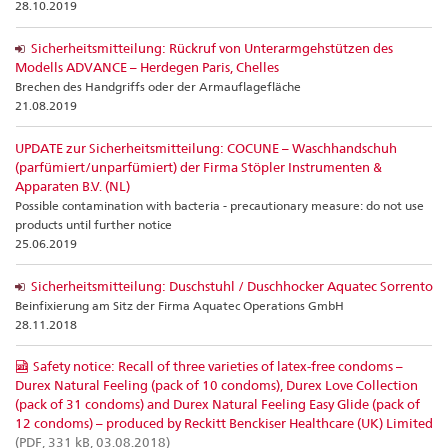
28.10.2019
Sicherheitsmitteilung: Rückruf von Unterarmgehstützen des
Modells ADVANCE – Herdegen Paris, Chelles
Brechen des Handgriffs oder der Armauflagefläche
21.08.2019
UPDATE zur Sicherheitsmitteilung: COCUNE – Waschhandschuh
(parfümiert/unparfümiert) der Firma Stöpler Instrumenten &
Apparaten B.V. (NL)
Possible contamination with bacteria - precautionary measure: do not use
products until further notice
25.06.2019
Sicherheitsmitteilung: Duschstuhl / Duschhocker Aquatec Sorrento
Beinfixierung am Sitz der Firma Aquatec Operations GmbH
28.11.2018
Safety notice: Recall of three varieties of latex-free condoms –
Durex Natural Feeling (pack of 10 condoms), Durex Love Collection
(pack of 31 condoms) and Durex Natural Feeling Easy Glide (pack of
12 condoms) – produced by Reckitt Benckiser Healthcare (UK) Limited
(PDF, 331 kB, 03.08.2018)