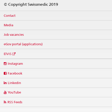
Footer
© Copyright Swissmedic 2019
Contact
Media
Job vacancies
eGov portal (applications)
ElViS
Social
Instagram
media
links
Facebook
Linkedin
YouTube
RSS Feeds