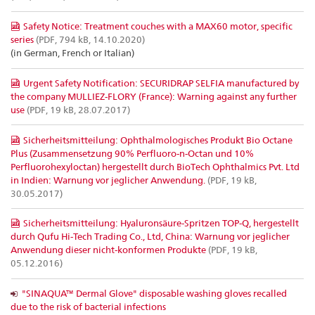
Safety Notice: Treatment couches with a MAX60 motor, specific
series
(PDF, 794 kB, 14.10.2020)
(in German, French or Italian)
Urgent Safety Notification: SECURIDRAP SELFIA manufactured by
the company MULLIEZ-FLORY (France): Warning against any further
use
(PDF, 19 kB, 28.07.2017)
Sicherheitsmitteilung: Ophthalmologisches Produkt Bio Octane
Plus (Zusammensetzung 90% Perfluoro-n-Octan und 10%
Perfluorohexyloctan) hergestellt durch BioTech Ophthalmics Pvt. Ltd
in Indien: Warnung vor jeglicher Anwendung.
(PDF, 19 kB,
30.05.2017)
Sicherheitsmitteilung: Hyaluronsäure-Spritzen TOP-Q, hergestellt
durch Qufu Hi-Tech Trading Co., Ltd, China: Warnung vor jeglicher
Anwendung dieser nicht-konformen Produkte
(PDF, 19 kB,
05.12.2016)
"SINAQUA™ Dermal Glove" disposable washing gloves recalled
due to the risk of bacterial infections