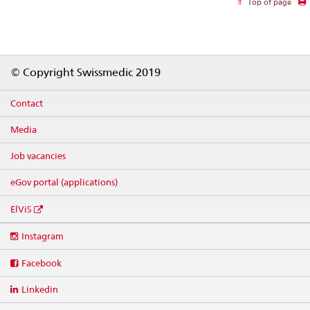
Top of page
Footer
© Copyright Swissmedic 2019
Contact
Media
Job vacancies
eGov portal (applications)
ElViS
Social
Instagram
media
links
Facebook
Linkedin