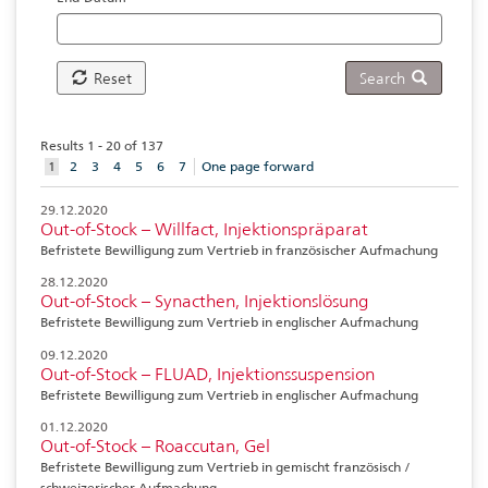
Reset
Search
Results 1 - 20 of 137
aktuelles
1
2
3
4
5
6
7
One page forward
Element
29.12.2020
Out-of-Stock – Willfact, Injektionspräparat
Befristete Bewilligung zum Vertrieb in französischer Aufmachung
28.12.2020
Out-of-Stock – Synacthen, Injektionslösung
Befristete Bewilligung zum Vertrieb in englischer Aufmachung
09.12.2020
Out-of-Stock – FLUAD, Injektionssuspension
Befristete Bewilligung zum Vertrieb in englischer Aufmachung
01.12.2020
Out-of-Stock – Roaccutan, Gel
Befristete Bewilligung zum Vertrieb in gemischt französisch /
schweizerischer Aufmachung