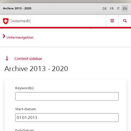
Archive 2013 - 2020
Languages
Service
DE
FR
IT
EN
navigation
Direct
Main
News &
Legal matters,
Contact | Support &
Swissmedic
navigation:
Navigation
Updates
standards
Help
news,
legal
Unternavigation
matters,
contact
Context sidebar
Archive 2013 - 2020
Keyword(s)
Start-Datum
End-Datum