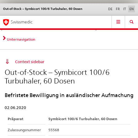
Out-of-Stock – Symbicort 100/6 Turbuhaler, 60 Dosen
Languages
Service
DE
FR
IT
EN
navigation
Direct
Main
News &
Legal matters,
Contact | Support &
Swissmedic
navigation:
Navigation
Updates
standards
Help
news,
legal
Unternavigation
matters,
contact
Context sidebar
Out-of-Stock – Symbicort 100/6
Turbuhaler, 60 Dosen
Befristete Bewilligung in ausländischer Aufmachung
02.06.2020
Präparat
Symbicort 100/6 Turbuhaler, 60 Dosen
Zulassungsnummer
55568