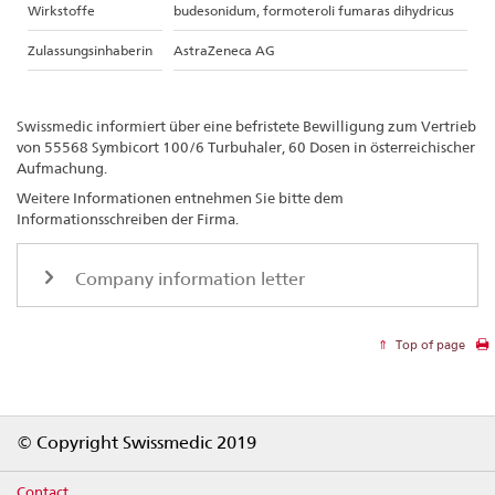
Wirkstoffe
budesonidum, formoteroli fumaras dihydricus
Zulassungsinhaberin
AstraZeneca AG
Swissmedic informiert über eine befristete Bewilligung zum Vertrieb
von 55568 Symbicort 100/6 Turbuhaler, 60 Dosen in österreichischer
Aufmachung.
Weitere Informationen entnehmen Sie bitte dem
Informationsschreiben der Firma.
Company information letter
Top of page
Footer
© Copyright Swissmedic 2019
Contact