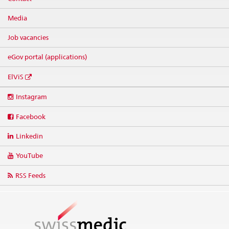
Media
Job vacancies
eGov portal (applications)
ElViS
Social
Instagram
media
links
Facebook
Linkedin
YouTube
RSS Feeds