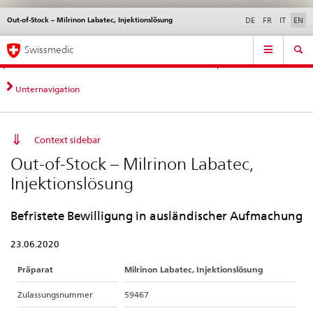
Out-of-Stock – Milrinon Labatec, Injektionslösung
Languages
Service
DE
FR
IT
EN
navigation
Direct
Main
News &
Legal matters,
Contact | Support &
Swissmedic
navigation:
Navigation
Updates
standards
Help
news,
legal
Unternavigation
matters,
contact
Context sidebar
Out-of-Stock – Milrinon Labatec,
Injektionslösung
Befristete Bewilligung in ausländischer Aufmachung
23.06.2020
Präparat
Milrinon Labatec, Injektionslösung
Zulassungsnummer
59467