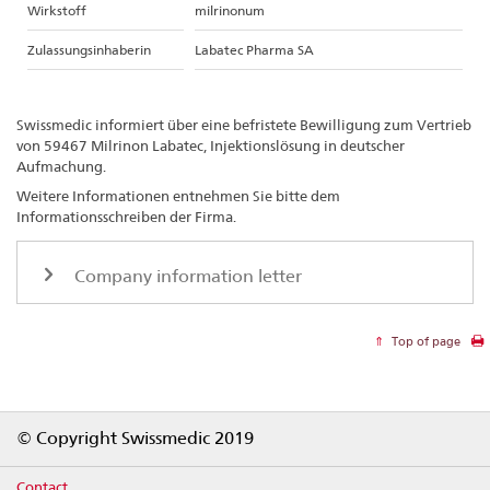
Wirkstoff
milrinonum
Zulassungsinhaberin
Labatec Pharma SA
Swissmedic informiert über eine befristete Bewilligung zum Vertrieb
von 59467 Milrinon Labatec, Injektionslösung in deutscher
Aufmachung.
Weitere Informationen entnehmen Sie bitte dem
Informationsschreiben der Firma.
Company information letter
Top of page
Footer
© Copyright Swissmedic 2019
Contact