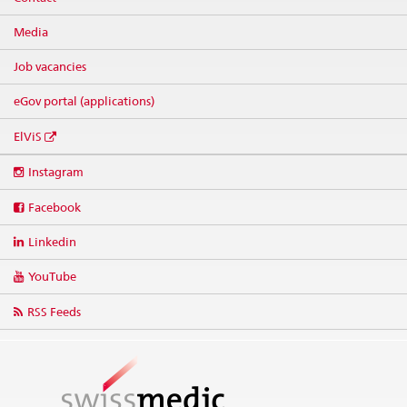
Media
Job vacancies
eGov portal (applications)
ElViS
Social
Instagram
media
links
Facebook
Linkedin
YouTube
RSS Feeds