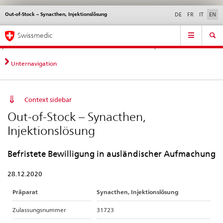
Out-of-Stock – Synacthen, Injektionslösung
Languages
Service
DE
FR
IT
EN
navigation
Direct
Main
News &
Legal matters,
Contact | Support &
Swissmedic
navigation:
Navigation
Updates
standards
Help
news,
legal
Unternavigation
matters,
contact
Context sidebar
Out-of-Stock – Synacthen,
Injektionslösung
Befristete Bewilligung in ausländischer Aufmachung
28.12.2020
Präparat
Synacthen, Injektionslösung
Zulassungsnummer
31723