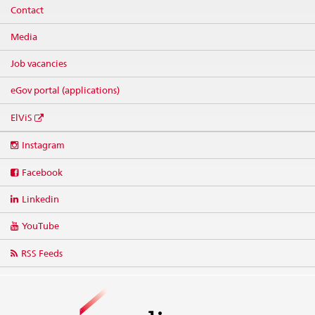
Contact
Media
Job vacancies
eGov portal (applications)
ElViS
Social
Instagram
media
links
Facebook
Linkedin
YouTube
RSS Feeds