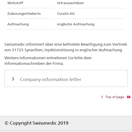
Wirkstoff
tetracosactidum
Zulassungsinhaberin
Curatis AG
Aufmachung
englische Aufmachung
Swissmedic informiert über eine befristete Bewilligung zum Vertrieb
von 31723 Synacthen, Injektionslösung in englischer Aufmachung.
Weitere Informationen entnehmen Sie bitte dem
Informationsschreiben der Firma.
Company information letter
Top of page
Footer
© Copyright Swissmedic 2019