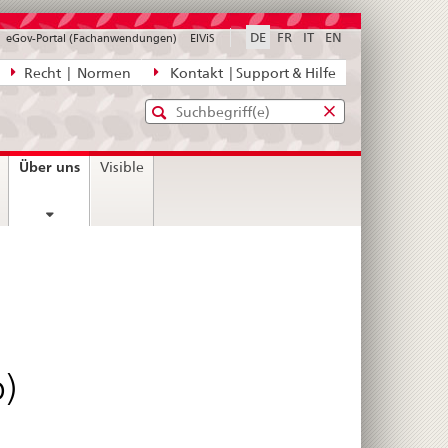
DE
FR
IT
EN
eGov-Portal (Fachanwendungen)
ElViS
ion
Recht | Normen
Kontakt | Support & Hilfe
Standard-
Eingabefenster
agen,
für
Suche
Eingabefenster
die
für
current
Über uns
Visible
Suche
die
page
Suche
b)