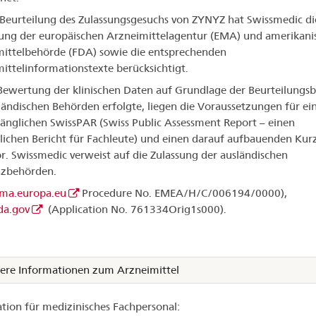
 Beurteilung des Zulassungsgesuchs von ZYNYZ hat Swissmedic di
ng der europäischen Arzneimittelagentur (EMA) und amerikani
ittelbehörde (FDA) sowie die entsprechenden
ittelinformationstexte berücksichtigt.
Bewertung der klinischen Daten auf Grundlage der Beurteilungsb
ländischen Behörden erfolgte, liegen die Voraussetzungen für ei
änglichen SwissPAR (Swiss Public Assessment Report – einen
lichen Bericht für Fachleute) und einen darauf aufbauenden Kur
or. Swissmedic verweist auf die Zulassung der ausländischen
nzbehörden.
a.europa.eu
Procedure No. EMEA/H/C/006194/0000),
a.gov
(Application No. 761334Orig1s000).
ere Informationen zum Arzneimittel
tion für medizinisches Fachpersonal: