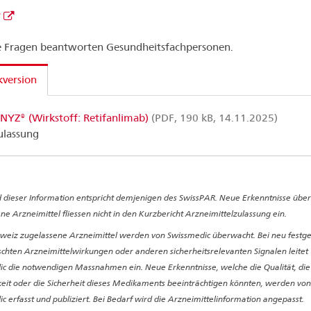
®
 Fragen beantworten Gesundheitsfachpersonen.
version
NYZ® (Wirkstoff: Retifanlimab)
(PDF, 190 kB, 14.11.2025)
ulassung
 dieser Information entspricht demjenigen des SwissPAR. Neue Erkenntnisse über
ne Arzneimittel fliessen nicht in den Kurzbericht Arzneimittelzulassung ein.
hweiz zugelassene Arzneimittel werden von Swissmedic überwacht. Bei neu festge
hten Arzneimittelwirkungen oder anderen sicherheitsrelevanten Signalen leitet
c die notwendigen Massnahmen ein. Neue Erkenntnisse, welche die Qualität, die
it oder die Sicherheit dieses Medikaments beeinträchtigen könnten, werden von
c erfasst und publiziert. Bei Bedarf wird die Arzneimittelinformation angepasst.