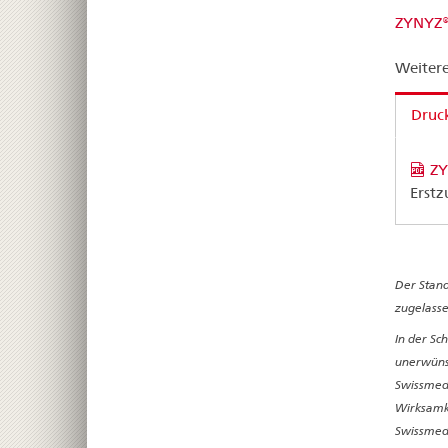
ZYNYZ
Weitere
Druck
ZY
Erstz
Der Stand
zugelasse
In der Sc
unerwünsc
Swissmedi
Wirksamke
Swissmedi