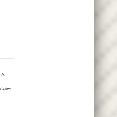
 das
stellten