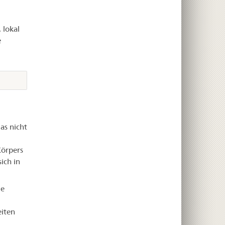
 lokal
e
as nicht
Körpers
ich in
de
eiten