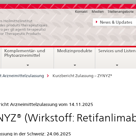
Kontakt
Medien
Stellenangebote
Direktnavigat
s Heilmittelinstitut
News & Updates
e des produits thérapeutiques
News,
ro per gli agenti terapeutici
for Therapeutic Products
Rechtsgrundl
Kontakt
Komplementär- und
Medizinprodukte
Services und Listen
Phytoarzneimittel
t Arzneimittelzulassung
Kurzbericht Zulassung – ZYNYZ®
zbericht
icht Arzneimittelzulassung vom 14.11.2025
assung
YZ® (Wirkstoff: Retifanlima
assung in der Schweiz: 24.06.2025