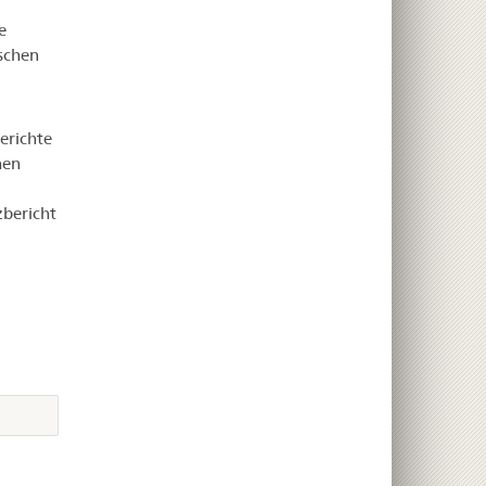
e
schen
erichte
nen
zbericht