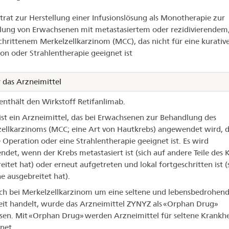
NYZ®
rat zur Herstellung einer Infusionslösung als Monotherapie zur
ung von Erwachsenen mit metastasiertem oder rezidivierendem,
chrittenem Merkelzellkarzinom (MCC), das nicht für eine kurativ
on oder Strahlentherapie geeignet ist
 das Arzneimittel
nthält den Wirkstoff Retifanlimab.
st ein Arzneimittel, das bei Erwachsenen zur Behandlung des
ellkarzinoms (MCC; eine Art von Hautkrebs) angewendet wird, d
e Operation oder eine Strahlentherapie geeignet ist. Es wird
det, wenn der Krebs metastasiert ist (sich auf andere Teile des 
eitet hat) oder erneut aufgetreten und lokal fortgeschritten ist (s
e ausgebreitet hat).
ich bei Merkelzellkarzinom um eine seltene und lebensbedrohen
it handelt, wurde das Arzneimittel ZYNYZ als «Orphan Drug»
sen. Mit «Orphan Drug» werden Arzneimittel für seltene Krankh
net.