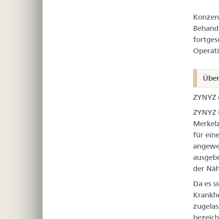
ZY
Konzent
Behandl
fortges
Operati
Über
ZYNYZ e
ZYNYZ i
Merkelz
für ein
angewen
ausgebr
der Näh
Da es s
Krankhe
zugelas
bezeich