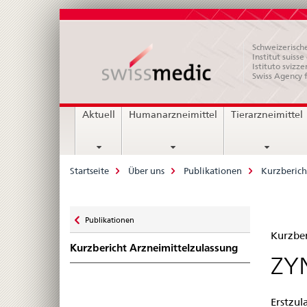
Schweizerische
Institut suiss
Istituto svizze
Swiss Agency 
Hauptnavigation
Aktuell
Humanarzneimittel
Tierarzneimittel
Breadcrumb
Startseite
Über uns
Publikationen
Kurzberich
Zurück
Publikationen
Kur
zu
Kurzber
Kurzbericht Arzneimittelzulassung
Zul
ZYN
–
Erstzul