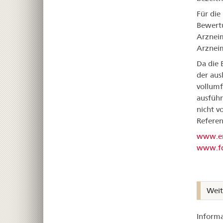
Für die
Bewertu
Arzneim
Arzneim
Da die 
der aus
vollumf
ausführ
nicht v
Refere
www.em
www.fd
Weit
Informa