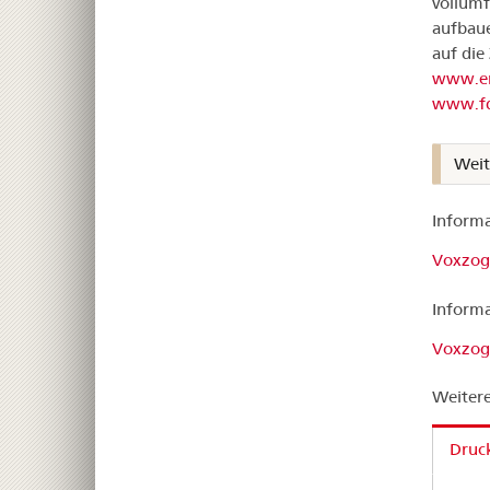
vollumf
aufbaue
auf die
www.em
www.fd
Weit
Informa
Voxzogo
Informa
Voxzogo
Weitere
Druck