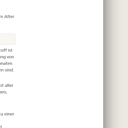
m Alter
off ist
ung von
onaten
n sind.
t aller
nen,
u einer
d