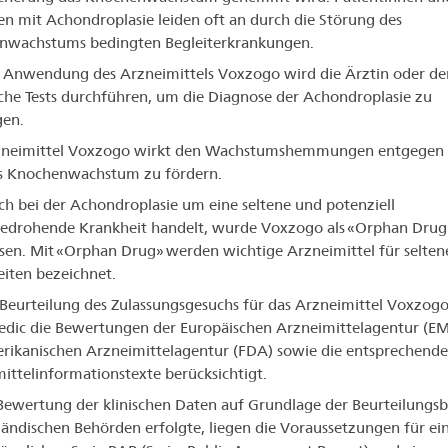
en mit Achondroplasie leiden oft an durch die Störung des
nwachstums bedingten Begleiterkrankungen.
 Anwendung des Arzneimittels Voxzogo wird die Ärztin oder de
che Tests durchführen, um die Diagnose der Achondroplasie zu
gen.
zneimittel Voxzogo wirkt den Wachstumshemmungen entgegen
as Knochenwachstum zu fördern.
ich bei der Achondroplasie um eine seltene und potenziell
edrohende Krankheit handelt, wurde Voxzogo als «Orphan Drug
sen. Mit «Orphan Drug» werden wichtige Arzneimittel für selten
iten bezeichnet.
 Beurteilung des Zulassungsgesuchs für das Arzneimittel Voxzogo
dic die Bewertungen der Europäischen Arzneimittelagentur (E
rikanischen Arzneimittelagentur (FDA) sowie die entsprechend
ittelinformationstexte berücksichtigt.
Bewertung der klinischen Daten auf Grundlage der Beurteilungsb
ländischen Behörden erfolgte, liegen die Voraussetzungen für ei