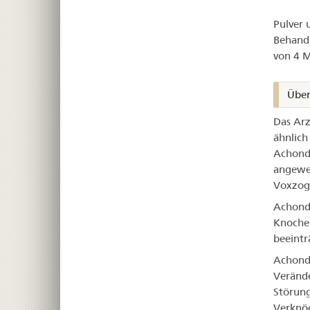
Vo
Pulver 
Behandl
von 4 M
Über
Das Arz
ähnlich
Achondr
angewen
Voxzogo
Achondr
Knochen
beeinträ
Achondr
Verände
Störung
Verknö