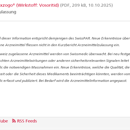
xzogo® (Wirkstoff: Vosoritid)
(PDF, 209 kB, 10.10.2025)
ulassung
 dieser Information entspricht demjenigen des SwissPAR. Neue Erkenntnisse über
ne Arzneimittel fliessen nicht in den Kurzbericht Arzneimittelzulassung ein.
hweiz zugelassene Arzneimittel werden von Swissmedic überwacht. Bei neu festge
hten Arzneimittelwirkungen oder anderen sicherheitsrelevanten Signalen leitet
c die notwendigen Massnahmen ein. Neue Erkenntnisse, welche die Qualität, die
it oder die Sicherheit dieses Medikaments beeinträchtigen könnten, werden von
c erfasst und publiziert. Bei Bedarf wird die Arzneimittelinformation angepasst.
Tube
RSS Feeds