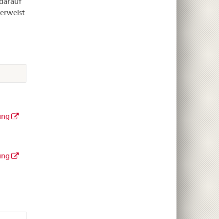
darauf
erweist
ung
ung