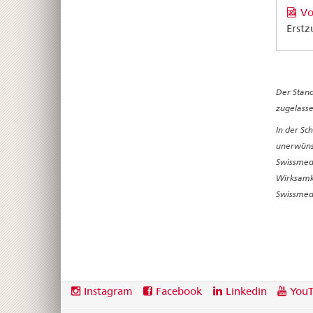
Vo
Erstz
Der Stand
zugelasse
In der Sc
unerwünsc
Swissmedi
Wirksamke
Swissmedi
Footer
Social
Instagram
Facebook
Linkedin
You
media