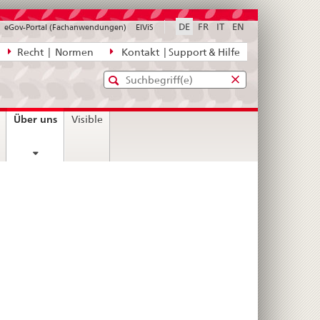
DE
FR
IT
EN
eGov-Portal (Fachanwendungen)
ElViS
ion
Recht | Normen
Kontakt | Support & Hilfe
Standard-
Eingabefenster
agen,
für
Suche
Eingabefenster
die
für
current
Über uns
Visible
Suche
die
page
Suche