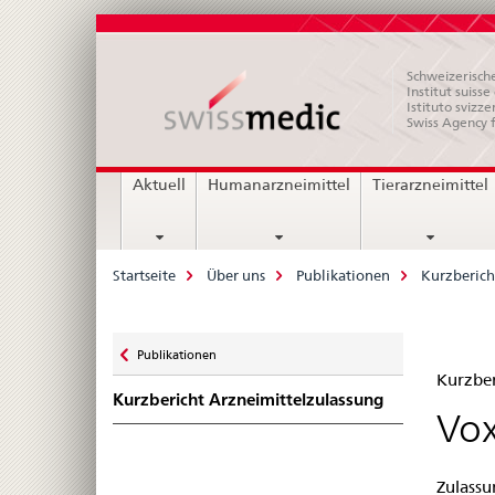
Schweizerische
Institut suiss
Istituto svizze
Swiss Agency 
Hauptnavigation
Aktuell
Humanarzneimittel
Tierarzneimittel
Breadcrumb
Startseite
Über uns
Publikationen
Kurzberich
Zurück
Publikationen
Kur
zu
Kurzber
Kurzbericht Arzneimittelzulassung
Zul
Vox
–
Zulassu