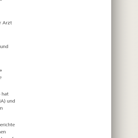
r Arzt
 und
»
e
 hat
MA) und
en
erichte
nen