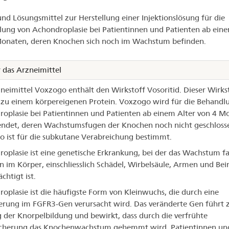
xzogo®
und Lösungsmittel zur Herstellung einer Injektionslösung für die
ung von Achondroplasie bei Patientinnen und Patienten ab eine
onaten, deren Knochen sich noch im Wachstum befinden.
 das Arzneimittel
neimittel Voxzogo enthält den Wirkstoff Vosoritid. Dieser Wirkst
 zu einem körpereigenen Protein. Voxzogo wird für die Behandl
oplasie bei Patientinnen und Patienten ab einem Alter von 4 M
det, deren Wachstumsfugen der Knochen noch nicht geschlosse
 ist für die subkutane Verabreichung bestimmt.
oplasie ist eine genetische Erkrankung, bei der das Wachstum fas
 im Körper, einschliesslich Schädel, Wirbelsäule, Armen und Bei
chtigt ist.
oplasie ist die häufigste Form von Kleinwuchs, die durch eine
rung im FGFR3-Gen verursacht wird. Das veränderte Gen führt z
 der Knorpelbildung und bewirkt, dass durch die verfrühte
cherung das Knochenwachstum gehemmt wird. Patientinnen un