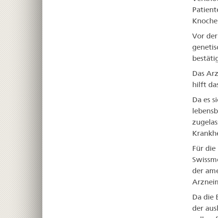
Patient
Knoche
Vor der
genetis
bestäti
Das Ar
hilft d
Da es s
lebensb
zugelas
Krankhe
Für die
Swissme
der ame
Arzneim
Da die 
der aus