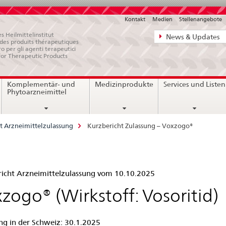
Kontakt
Medien
Stellenangebote
Direktnavigat
s Heilmittelinstitut
News & Updates
e des produits thérapeutiques
News,
ro per gli agenti terapeutici
for Therapeutic Products
Rechtsgrundl
Kontakt
Komplementär- und
Medizinprodukte
Services und Listen
Phytoarzneimittel
t Arzneimittelzulassung
Kurzbericht Zulassung – Voxzogo®
zbericht
icht Arzneimittelzulassung vom 10.10.2025
assung
zogo® (Wirkstoff: Vosoritid)
ng in der Schweiz: 30.1.2025