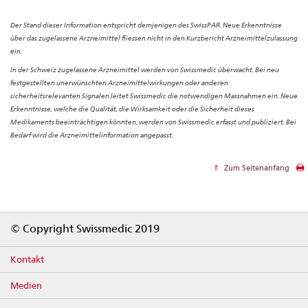
Der Stand dieser Information entspricht demjenigen des SwissPAR. Neue Erkenntnisse
über das zugelassene Arzneimittel fliessen nicht in den Kurzbericht Arzneimittelzulassung
ein.
In der Schweiz zugelassene Arzneimittel werden von Swissmedic überwacht. Bei neu
festgestellten unerwünschten Arzneimittelwirkungen oder anderen
sicherheitsrelevanten Signalen leitet Swissmedic die notwendigen Massnahmen ein. Neue
Erkenntnisse, welche die Qualität, die Wirksamkeit oder die Sicherheit dieses
Medikaments beeinträchtigen könnten, werden von Swissmedic erfasst und publiziert. Bei
Bedarf wird die Arzneimittelinformation angepasst.
Zum Seitenanfang
Footer
© Copyright Swissmedic 2019
Kontakt
Medien