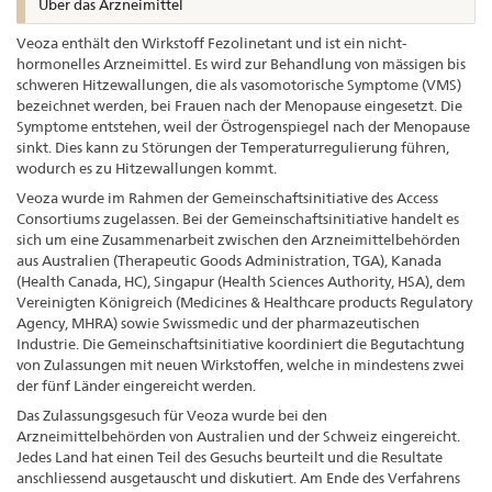
Über das Arzneimittel
Veoza enthält den Wirkstoff Fezolinetant und ist ein nicht-
hormonelles Arzneimittel. Es wird zur Behandlung von mässigen bis
schweren Hitzewallungen, die als vasomotorische Symptome (VMS)
bezeichnet werden, bei Frauen nach der Menopause eingesetzt. Die
Symptome entstehen, weil der Östrogenspiegel nach der Menopause
sinkt. Dies kann zu Störungen der Temperaturregulierung führen,
wodurch es zu Hitzewallungen kommt.
Veoza wurde im Rahmen der Gemeinschaftsinitiative des Access
Consortiums zugelassen. Bei der Gemeinschaftsinitiative handelt es
sich um eine Zusammenarbeit zwischen den Arzneimittelbehörden
aus Australien (Therapeutic Goods Administration, TGA), Kanada
(Health Canada, HC), Singapur (Health Sciences Authority, HSA), dem
Vereinigten Königreich (Medicines & Healthcare products Regulatory
Agency, MHRA) sowie Swissmedic und der pharmazeutischen
Industrie. Die Gemeinschaftsinitiative koordiniert die Begutachtung
von Zulassungen mit neuen Wirkstoffen, welche in mindestens zwei
der fünf Länder eingereicht werden.
Das Zulassungsgesuch für Veoza wurde bei den
Arzneimittelbehörden von Australien und der Schweiz eingereicht.
Jedes Land hat einen Teil des Gesuchs beurteilt und die Resultate
anschliessend ausgetauscht und diskutiert. Am Ende des Verfahrens