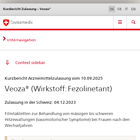
Kurzbericht Zulassung – Veoza®
Sprachwahl
Service
DE
FR
IT
EN
navigation
Direktnavigation
Hauptnavigation
News & Updates
Recht | Normen
Kontakt | Support & Hilfe
Swissmedic
News,
Rechtsgrundlagen,
Kontakt
Unternavigation
Context sidebar
Kurzbericht
Kurzbericht Arzneimittelzulassung vom 10.09.2025
Zulassung
Veoza® (Wirkstoff: Fezolinetant)
–
Veoza®
Zulassung in der Schweiz: 04.12.2023
Filmtabletten zur Behandlung von mässigen bis schweren
Hitzewallungen (vasomotorischer Symptome) bei Frauen nach den
Wechseljahren