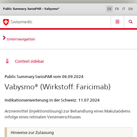
Public Summary SwissPAR – Vabysmo®
Sprachwahl
Service
DE
FR
IT
EN
navigation
Direktnavigation
Hauptnavigation
News & Updates
Recht | Normen
Kontakt | Support & Hilfe
Swissmedic
News,
Rechtsgrundlagen,
Kontakt
Unternavigation
Context sidebar
Public
Public Summary SwissPAR vom 06.09.2024
Summary
Vabysmo® (Wirkstoff: Faricimab)
SwissPAR
–
Indikationserweiterung in der Schweiz: 11.07.2024
Vabysmo®
Arzneimittel (Injektionslösung) zur Behandlung eines Makulaödems
infolge eines retinalen Venenverschlusses
Hinweise zur Zulassung