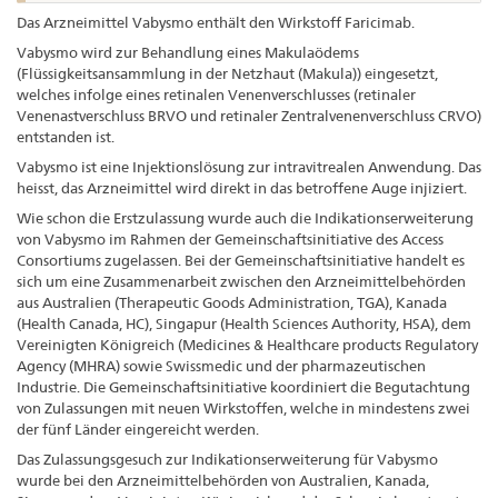
Das Arzneimittel Vabysmo enthält den Wirkstoff Faricimab.
Vabysmo wird zur Behandlung eines Makulaödems
(Flüssigkeitsansammlung in der Netzhaut (Makula)) eingesetzt,
welches infolge eines retinalen Venenverschlusses (retinaler
Venenastverschluss BRVO und retinaler Zentralvenenverschluss CRVO)
entstanden ist.
Vabysmo ist eine Injektionslösung zur intravitrealen Anwendung. Das
heisst, das Arzneimittel wird direkt in das betroffene Auge injiziert.
Wie schon die Erstzulassung wurde auch die Indikationserweiterung
von Vabysmo im Rahmen der Gemeinschaftsinitiative des Access
Consortiums zugelassen. Bei der Gemeinschaftsinitiative handelt es
sich um eine Zusammenarbeit zwischen den Arzneimittelbehörden
aus Australien (Therapeutic Goods Administration, TGA), Kanada
(Health Canada, HC), Singapur (Health Sciences Authority, HSA), dem
Vereinigten Königreich (Medicines & Healthcare products Regulatory
Agency (MHRA) sowie Swissmedic und der pharmazeutischen
Industrie. Die Gemeinschaftsinitiative koordiniert die Begutachtung
von Zulassungen mit neuen Wirkstoffen, welche in mindestens zwei
der fünf Länder eingereicht werden.
Das Zulassungsgesuch zur Indikationserweiterung für Vabysmo
wurde bei den Arzneimittelbehörden von Australien, Kanada,