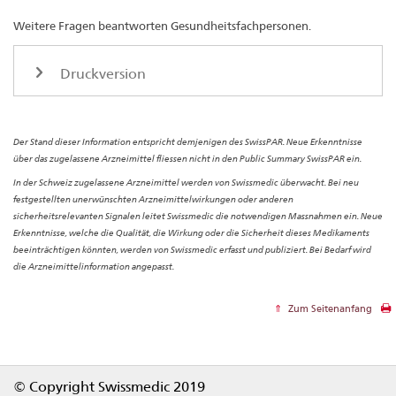
Weitere Fragen beantworten Gesundheitsfachpersonen.
Druckversion
Der Stand dieser Information entspricht demjenigen des SwissPAR. Neue Erkenntnisse
über das zugelassene Arzneimittel fliessen nicht in den Public Summary SwissPAR ein.
In der Schweiz zugelassene Arzneimittel werden von Swissmedic überwacht. Bei neu
festgestellten unerwünschten Arzneimittelwirkungen oder anderen
sicherheitsrelevanten Signalen leitet Swissmedic die notwendigen Massnahmen ein. Neue
Erkenntnisse, welche die Qualität, die Wirkung oder die Sicherheit dieses Medikaments
beeinträchtigen könnten, werden von Swissmedic erfasst und publiziert. Bei Bedarf wird
die Arzneimittelinformation angepasst.
Zum Seitenanfang
Footer
© Copyright Swissmedic 2019