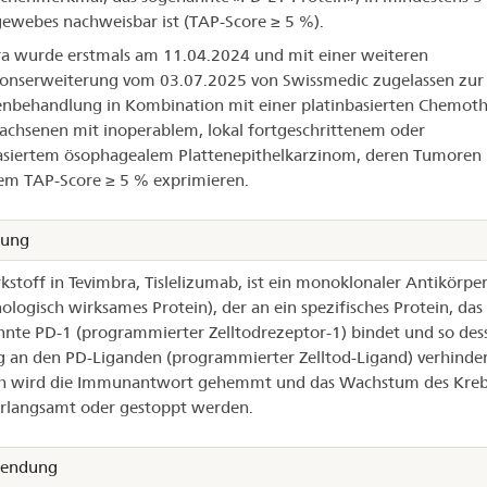
ewebes nachweisbar ist
(TAP-Score ≥ 5 %).
a wurde erstmals am 11.04.2024 und mit einer weiteren
ionserweiterung vom 03.07.2025 von Swissmedic zugelassen zur
ienbehandlung in Kombination mit einer platinbasierten Chemoth
achsenen mit inoperablem, lokal fortgeschrittenem oder
siertem ösophagealem Plattenepithelkarzinom, deren Tumoren
em TAP-Score ≥ 5 % exprimieren.
kung
kstoff in Tevimbra, Tislelizumab, ist ein monoklonaler Antikörpe
logisch wirksames Protein), der an ein spezifisches Protein, das
nte PD-1 (programmierter Zelltodrezeptor-1) bindet und so des
 an den PD-Liganden (programmierter Zelltod-Ligand) verhinder
h wird die Immunantwort gehemmt und das Wachstum des Kreb
rlangsamt oder gestoppt werden.
endung