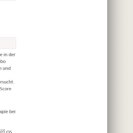
 in der
ebo
n und
rsucht.
Score
pie bei
[2]
e
OS