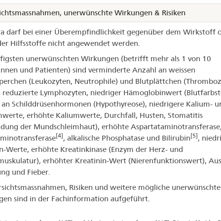
ichtsmassnahmen, unerwünschte Wirkungen & Risiken
a darf bei einer Überempfindlichkeit gegenüber dem Wirkstoff 
er Hilfsstoffe nicht angewendet werden.
figsten unerwünschten Wirkungen (betrifft mehr als 1 von 10
innen und Patienten) sind verminderte Anzahl an weissen
perchen (Leukozyten, Neutrophile) und Blutplättchen (Thromboz
, reduzierte Lymphozyten, niedriger Hämoglobinwert (Blutfarbsto
an Schilddrüsenhormonen (Hypothyreose), niedrigere Kalium- u
werte, erhöhte Kaliumwerte, Durchfall, Husten, Stomatitis
dung der Mundschleimhaut), erhöhte Aspartataminotransferase
[4]
[5]
minotransferase
, alkalische Phosphatase und Bilirubin
, niedr
-Werte, erhöhte Kreatinkinase (Enzym der Herz- und
muskulatur), erhöhter Kreatinin-Wert (Nierenfunktionswert), Aus
ng und Fieber.
rsichtsmassnahmen, Risiken und weitere mögliche unerwünschte
en sind in der Fachinformation aufgeführt.