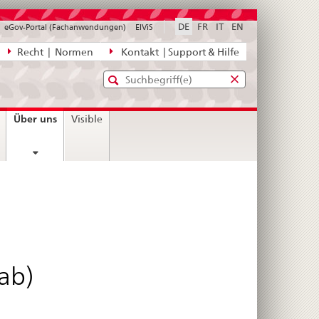
DE
FR
IT
EN
eGov-Portal (Fachanwendungen)
ElViS
ion
Recht | Normen
Kontakt | Support & Hilfe
Standard-
Eingabefenster
agen,
für
Suche
Eingabefenster
die
für
current
Über uns
Visible
Suche
die
page
Suche
ab)