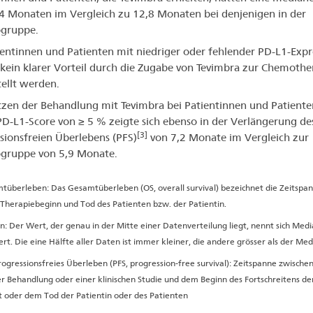
4 Monaten im Vergleich zu 12,8 Monaten bei denjenigen in der
ogruppe.
ientinnen und Patienten mit niedriger oder fehlender PD-L1-Expr
kein klarer Vorteil durch die Zugabe von Tevimbra zur Chemothe
tellt werden.
zen der Behandlung mit Tevimbra bei Patientinnen und Patiente
D-L1-Score von ≥ 5 % zeigte sich ebenso in der Verlängerung de
[3]
sionsfreien Überlebens (PFS)
von 7,2 Monate im Vergleich zur
gruppe von 5,9 Monate.
tüberleben: Das Gesamtüberleben (OS, overall survival) bezeichnet die Zeitspa
Therapiebeginn und Tod des Patienten bzw. der Patientin.
: Der Wert, der genau in der Mitte einer Datenverteilung liegt, nennt sich Med
rt. Die eine Hälfte aller Daten ist immer kleiner, die andere grösser als der Med
rogressionsfreies Überleben (PFS, progression-free survival): Zeitspanne zwisch
er Behandlung oder einer klinischen Studie und dem Beginn des Fortschreitens de
 oder dem Tod der Patientin oder des Patienten