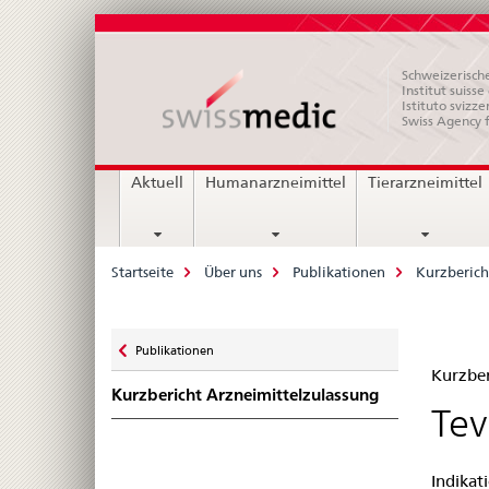
Schweizerische
Institut suiss
Istituto svizze
Swiss Agency 
Hauptnavigation
Aktuell
Humanarzneimittel
Tierarzneimittel
Breadcrumb
Startseite
Über uns
Publikationen
Kurzberich
Zurück
Publikationen
Kur
zu
Kurzber
Kurzbericht Arzneimittelzulassung
Zul
Tev
–
Indikat