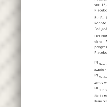
von 16,
Placeb
Bei Pat
konnte 
festges
Der Nut
einem P
progres
Placebo
[1]
Gesam
zwischen 
[2]
Median
Zentralwe
[3]
PFS: P
Start ein
Krankheit