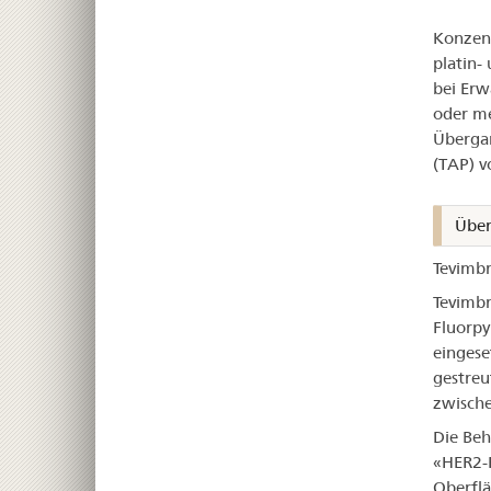
Tev
Konzent
platin-
bei Erw
oder m
Übergan
(TAP) v
Über
Tevimbr
Tevimb
Fluorpy
eingese
gestre
zwische
Die Beh
«HER2-R
Oberflä