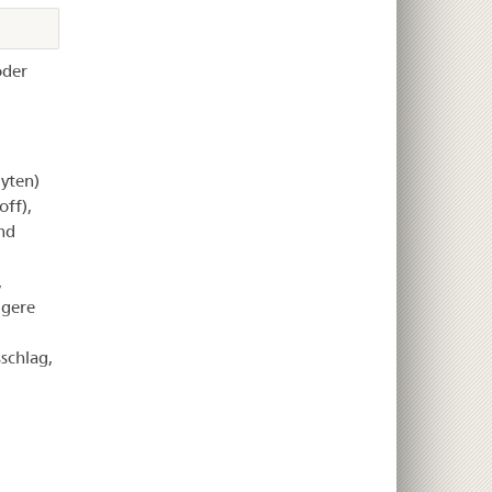
oder
yten)
ff),
nd
,
igere
schlag,