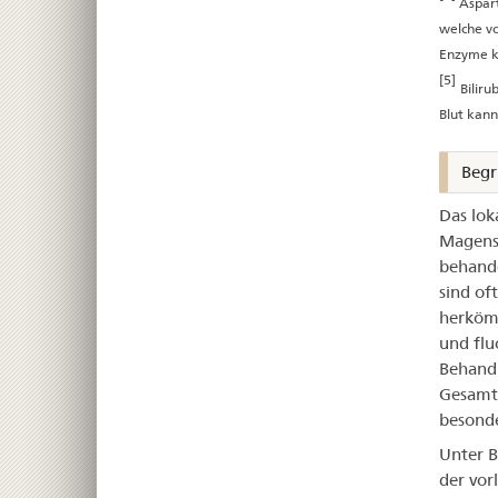
Aspart
welche vo
Enzyme kö
[5]
Biliru
Blut kann
Begr
Das lok
Magens 
behande
sind of
herkömm
und flu
Behandl
Gesamtü
besonde
Unter B
der vor