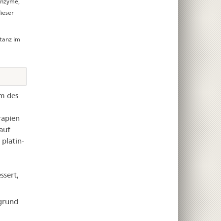
Enzyme,
ieser
stanz im
om des
rapien
auf
platin-
ssert,
grund