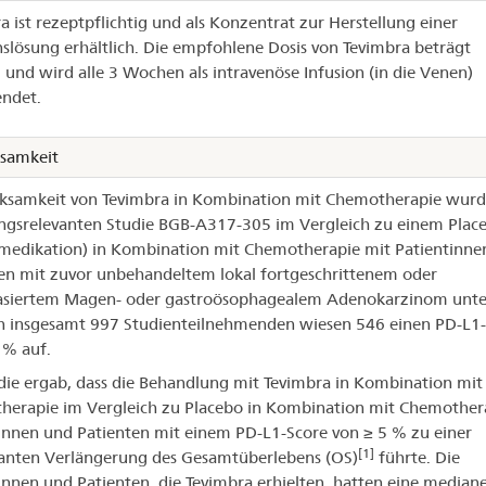
a ist rezeptpflichtig und als Konzentrat zur Herstellung einer
nslösung erhältlich. Die empfohlene Dosis von Tevimbra beträgt
und wird alle 3 Wochen als intravenöse Infusion (in die Venen)
ndet.
samkeit
ksamkeit von Tevimbra in Kombination mit Chemotherapie wurde
ngsrelevanten Studie BGB-A317-305 im Vergleich zu einem Plac
medikation) in Kombination mit Chemotherapie mit Patientinne
en mit zuvor unbehandeltem lokal fortgeschrittenem oder
asiertem Magen- oder gastroösophagealem Adenokarzinom unte
 insgesamt 997 Studienteilnehmenden wiesen 546 einen PD-L1-
 % auf.
die ergab, dass die Behandlung mit Tevimbra in Kombination mit
erapie im Vergleich zu Placebo in Kombination mit Chemothera
innen und Patienten mit einem PD-L1-Score von ≥ 5 % zu einer
[1]
kanten Verlängerung des Gesamtüberlebens (OS)
führte. Die
innen und Patienten, die Tevimbra erhielten, hatten eine median