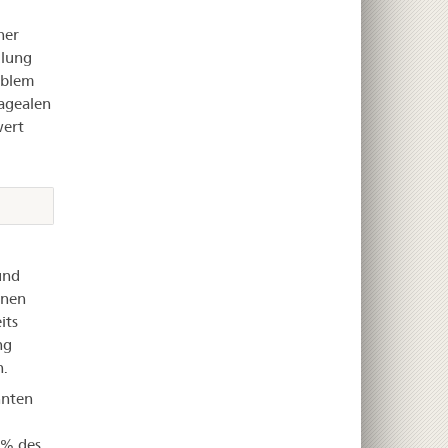
ner
dlung
ablem
agealen
wert
und
enen
its
ng
n.
nnten
 % des