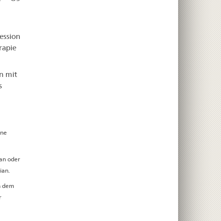
ession
rapie
n mit
s
nne
ian oder
ian.
en dem
r