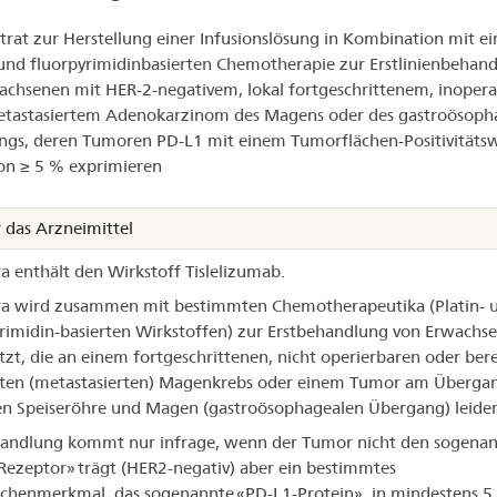
imbra®
rat zur Herstellung einer Infusionslösung in Kombination mit ei
 und fluorpyrimidinbasierten Chemotherapie zur Erstlinienbehan
achsenen mit HER-2-negativem, lokal fortgeschrittenem, inoper
etastasiertem Adenokarzinom des Magens oder des gastroösoph
gs, deren Tumoren PD-L1 mit einem Tumorflächen-Positivitäts
on ≥ 5 % exprimieren
 das Arzneimittel
a enthält den Wirkstoff Tislelizumab.
ra wird zusammen mit bestimmten Chemotherapeutika (Platin- 
rimidin-basierten Wirkstoffen) zur Erstbehandlung von Erwachs
tzt, die an einem fortgeschrittenen, nicht operierbaren oder bere
uten (metastasierten) Magenkrebs oder einem Tumor am Überga
n Speiseröhre und Magen (gastroösophagealen Übergang) leide
andlung kommt nur infrage, wenn der Tumor nicht den sogena
ezeptor» trägt (HER2-negativ) aber ein bestimmtes
chenmerkmal, das sogenannte «PD-L1-Protein», in mindestens 5