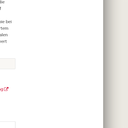
die
f
ie bei
rtem
alen
wert
ng