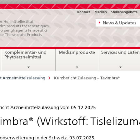
Kontakt
Medien
Stellenangebote
Direktnavigat
s Heilmittelinstitut
News & Updates
e des produits thérapeutiques
News,
ro per gli agenti terapeutici
for Therapeutic Products
Rechtsgrundl
Kontakt
Komplementär- und
Medizinprodukte
Services und Listen
Phytoarzneimittel
t Arzneimittelzulassung
Kurzbericht Zulassung – Tevimbra®
zbericht
icht Arzneimittelzulassung vom 05.12.2025
assung
imbra® (Wirkstoff: Tislelizum
ionserweiterung in der Schweiz: 03.07.2025