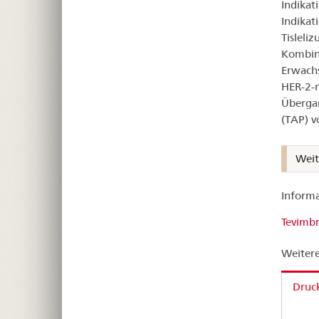
Indikat
Indikat
Tisleli
Kombina
Erwachs
HER-2-
Übergan
(TAP) v
Weit
Informa
Tevimbr
Weitere
Druck