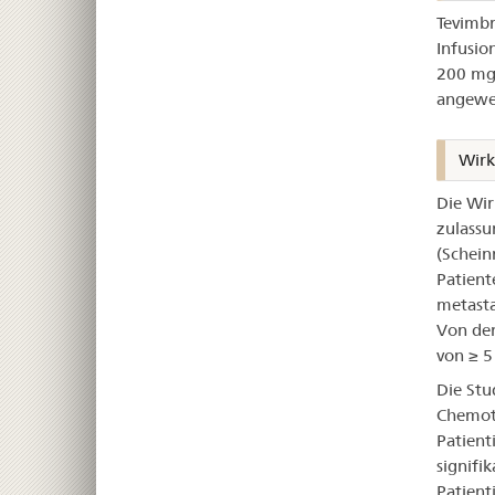
Tevimbr
Infusio
200 mg 
angewe
Wirk
Die Wir
zulassu
(Schein
Patient
metast
Von den
von ≥ 5
Die Stu
Chemoth
Patient
signifi
Patient