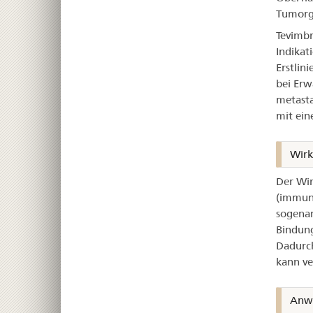
Tumorg
Tevimbr
Indikat
Erstlin
bei Erw
metasta
mit ein
Wir
Der Wir
(immuno
sogenan
Bindung
Dadurc
kann ve
Anw