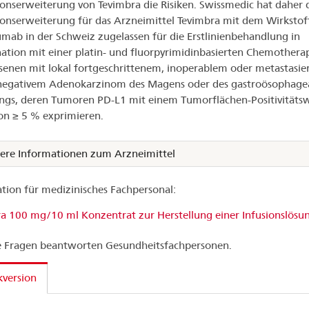
ionserweiterung von Tevimbra die Risiken. Swissmedic hat daher 
ionserweiterung für das Arzneimittel Tevimbra mit dem Wirkstof
zumab in der Schweiz zugelassen für die Erstlinienbehandlung in
tion mit einer platin- und fluorpyrimidinbasierten Chemotherap
enen mit lokal fortgeschrittenem, inoperablem oder metastasie
negativem Adenokarzinom des Magens oder des gastroösophage
gs, deren Tumoren PD-L1 mit einem Tumorflächen-Positivitäts
on ≥ 5 % exprimieren.
ere Informationen zum Arzneimittel
tion für medizinisches Fachpersonal:
a 100 mg/10 ml Konzentrat zur Herstellung einer Infusionslösu
 Fragen beantworten Gesundheitsfachpersonen.
version