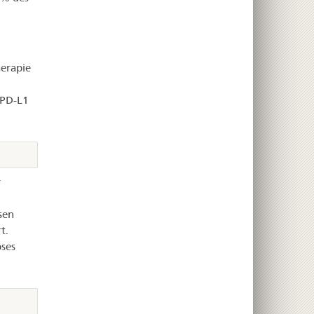
erapie
 PD-L1
r
sen
t.
ses