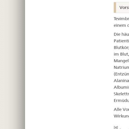
Vors
Tevimbr
einem d
Die häu
Patient
Blutkör
im Blut
Mangel 
Natrium
(Entzün
Alanina
Albumin
Skelett
Ermüdu
Alle Vo
Wirkung
[4]