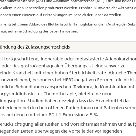
ataminotransferase (AST) und Alaninaminotransferase (ALT): Dies sind beides 
r allem in den Leberzellen produziert werden. Erhöhte Blutwerte der Aktivität d
nnen einen Hinweis auf Erkrankungen im Bereich der Leber darstellen.
bin entsteht beim Abbau des Blutfarbstoffs Hämoglobin und ein Anstieg der Sub
 u.a. auf eine Schädigung der Leber hinweisen.
ündung des Zulassungsentscheids
al fortgeschrittene, inoperable oder metastasierte Adenokarzin
oder des gastroösophagealen Übergangs ist eine schwer zu
lnde Krankheit mit einer hohen Sterblichkeitsrate. Aktuelle The
t unzureichend, besonders bei HER2-negativen Formen, die nicht 
liche Behandlungen ansprechen. Tevimbra, in Kombination mit 
orpyrimidinbasierter Chemotherapie, bietet eine neue
ungsoption. Studien haben gezeigt, dass das Arzneimittel das
berleben bei den betroffenen Patientinnen und Patienten verbe
rs bei denen mit einer PD-L1 Expression ≥ 5 %.
erücksichtigung aller Risiken und Vorsichtsmassnahmen und auf
liegenden Daten überwiegen die Vorteile der vorliegenden