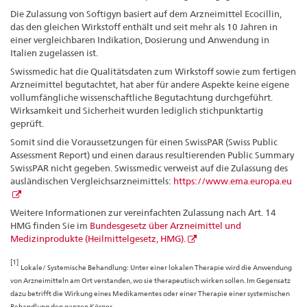
Die Zulassung von Softigyn basiert auf dem Arzneimittel Ecocillin,
das den gleichen Wirkstoff enthält und seit mehr als 10 Jahren in
einer vergleichbaren Indikation, Dosierung und Anwendung in
Italien zugelassen ist.
Swissmedic hat die Qualitätsdaten zum Wirkstoff sowie zum fertigen
Arzneimittel begutachtet, hat aber für andere Aspekte keine eigene
vollumfängliche wissenschaftliche Begutachtung durchgeführt.
Wirksamkeit und Sicherheit wurden lediglich stichpunktartig
geprüft.
Somit sind die Voraussetzungen für einen SwissPAR (Swiss Public
Assessment Report) und einen daraus resultierenden Public Summary
SwissPAR nicht gegeben. Swissmedic verweist auf die Zulassung des
ausländischen Vergleichsarzneimittels:
https://www.ema.europa.eu
Weitere Informationen zur vereinfachten Zulassung nach Art. 14
HMG finden Sie im
Bundesgesetz über Arzneimittel und
Medizinprodukte (Heilmittelgesetz, HMG).
[1]
Lokale/ Systemische Behandlung: Unter einer lokalen Therapie wird die Anwendung
von Arzneimitteln am Ort verstanden, wo sie therapeutisch wirken sollen. Im Gegensatz
dazu betrifft die Wirkung eines Medikamentes oder einer Therapie einer systemischen
Behandlung den ganzen Körper.