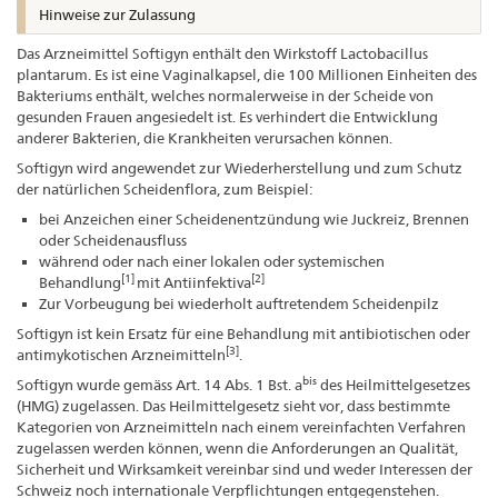
Hinweise zur Zulassung
Das Arzneimittel Softigyn enthält den Wirkstoff Lactobacillus
plantarum. Es ist eine Vaginalkapsel, die 100 Millionen Einheiten des
Bakteriums enthält, welches normalerweise in der Scheide von
gesunden Frauen angesiedelt ist. Es verhindert die Entwicklung
anderer Bakterien, die Krankheiten verursachen können.
Softigyn wird angewendet zur Wiederherstellung und zum Schutz
der natürlichen Scheidenflora, zum Beispiel:
bei Anzeichen einer Scheidenentzündung wie Juckreiz, Brennen
oder Scheidenausfluss
während oder nach einer lokalen oder systemischen
[1]
[2]
Behandlung
mit Antiinfektiva
Zur Vorbeugung bei wiederholt auftretendem Scheidenpilz
Softigyn ist kein Ersatz für eine Behandlung mit antibiotischen oder
[3]
antimykotischen Arzneimitteln
.
bis
Softigyn wurde gemäss Art. 14 Abs. 1 Bst. a
des Heilmittelgesetzes
(HMG) zugelassen. Das Heilmittelgesetz sieht vor, dass bestimmte
Kategorien von Arzneimitteln nach einem vereinfachten Verfahren
zugelassen werden können, wenn die Anforderungen an Qualität,
Sicherheit und Wirksamkeit vereinbar sind und weder Interessen der
Schweiz noch internationale Verpflichtungen entgegenstehen.