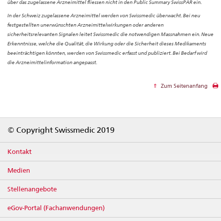
über das zugelassene Arzneimittel fliessen nicht in den Public Summary SwissPAR ein.
In der Schweiz zugelassene Arzneimittel werden von Swissmedic überwacht. Bei neu
festgestellten unerwünschten Arzneimittelwirkungen oder anderen
sicherheitsrelevanten Signalen leitet Swissmedic die notwendigen Massnahmen ein. Neue
Erkenntnisse, welche die Qualität, die Wirkung oder die Sicherheit dieses Medikaments
beeinträchtigen könnten, werden von Swissmedic erfasst und publiziert. Bei Bedarf wird
die Arzneimittelinformation angepasst.
Zum Seitenanfang
Footer
© Copyright Swissmedic 2019
Kontakt
Medien
Stellenangebote
eGov-Portal (Fachanwendungen)