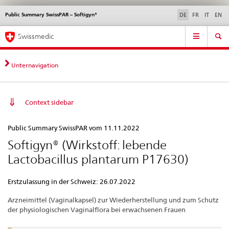
Public Summary SwissPAR – Softigyn®
Sprachwahl
Service
DE
FR
IT
EN
navigation
Direktnavigation
Hauptnavigation
News & Updates
Recht | Normen
Kontakt | Support & Hilfe
Swissmedic
News,
Rechtsgrundlagen,
Kontakt
Unternavigation
Context sidebar
Public
Public Summary SwissPAR vom 11.11.2022
Summary
Softigyn® (Wirkstoff: lebende
SwissPAR
Lactobacillus plantarum P17630)
–
Softigyn®
Erstzulassung in der Schweiz: 26.07.2022
Arzneimittel (Vaginalkapsel) zur Wiederherstellung und zum Schutz
der physiologischen Vaginalflora bei erwachsenen Frauen