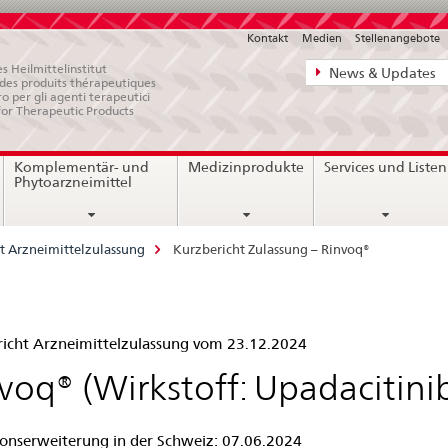
Kontakt
Medien
Stellenangebote
Direktnavigat
s Heilmittelinstitut
News & Updates
e des produits thérapeutiques
News,
ro per gli agenti terapeutici
for Therapeutic Products
Rechtsgrundl
Kontakt
Komplementär- und
Medizinprodukte
Services und Listen
Phytoarzneimittel
t Arzneimittelzulassung
Kurzbericht Zulassung – Rinvoq®
zbericht
icht Arzneimittelzulassung vom 23.12.2024
assung
voq® (Wirkstoff: Upadacitini
ionserweiterung in der Schweiz: 07.06.2024