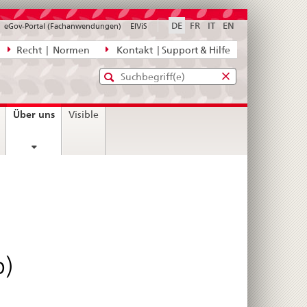
DE
FR
IT
EN
eGov-Portal (Fachanwendungen)
ElViS
ion
Recht | Normen
Kontakt | Support & Hilfe
Standard-
Eingabefenster
agen,
für
Suche
Eingabefenster
die
für
current
Über uns
Visible
Suche
die
page
Suche
b)