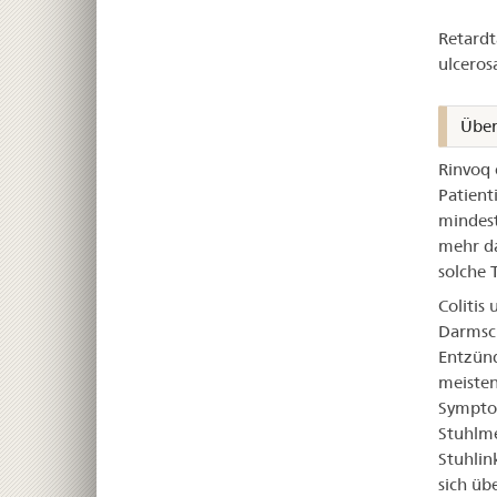
Rin
Retardt
ulceros
Über
Rinvoq 
Patient
mindest
mehr da
solche 
Colitis 
Darmsch
Entzünd
meisten
Symptom
Stuhlme
Stuhlin
sich üb