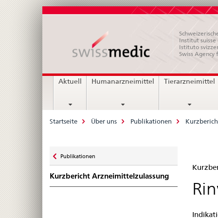
Schweizerische
Institut suiss
Istituto svizze
Swiss Agency 
Hauptnavigation
Aktuell
Humanarzneimittel
Tierarzneimittel
Breadcrumb
Startseite
Über uns
Publikationen
Kurzberich
Zurück
Publikationen
Kur
zu
Kurzber
Kurzbericht Arzneimittelzulassung
Zul
Rin
–
Indikat