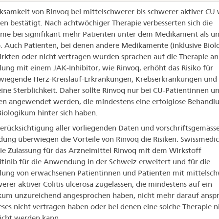
ksamkeit von Rinvoq bei mittelschwerer bis schwerer aktiver CU
ien bestätigt. Nach achtwöchiger Therapie verbesserten sich die
e bei signifikant mehr Patienten unter dem Medikament als un
. Auch Patienten, bei denen andere Medikamente (inklusive Biol
irkten oder nicht vertragen wurden sprachen auf die Therapie an
ung mit einem JAK-Inhibitor, wie Rinvoq, erhöht das Risiko für
wiegende Herz-Kreislauf-Erkrankungen, Krebserkrankungen und
ine Sterblichkeit. Daher sollte Rinvoq nur bei CU-Patientinnen un
en angewendet werden, die mindestens eine erfolglose Behandl
iologikum hinter sich haben.
erücksichtigung aller vorliegenden Daten und vorschriftsgemäss
ng überwiegen die Vorteile von Rinvoq die Risiken. Swissmedic
ie Zulassung für das Arzneimittel Rinvoq mit dem Wirkstoff
tinib für die Anwendung in der Schweiz erweitert und für die
ung von erwachsenen Patientinnen und Patienten mit mittelsc
werer aktiver Colitis ulcerosa zugelassen, die mindestens auf ein
kum unzureichend angesprochen haben, nicht mehr darauf ansp
eses nicht vertragen haben oder bei denen eine solche Therapie n
icht werden kann.