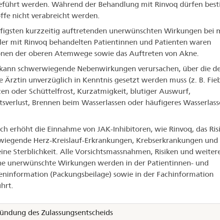
eführt werden. Während der Behandlung mit Rinvoq dürfen bes
ffe nicht verabreicht werden.
figsten kurzzeitig auftretenden unerwünschten Wirkungen bei m
ler mit Rinvoq behandelten Patientinnen und Patienten waren
onen der oberen Atemwege sowie das Auftreten von Akne.
kann schwerwiegende Nebenwirkungen verursachen, über die de
e Ärztin unverzüglich in Kenntnis gesetzt werden muss (z. B. Fieb
en oder Schüttelfrost, Kurzatmigkeit, blutiger Auswurf,
sverlust, Brennen beim Wasserlassen oder häufigeres Wasserlass
ich erhöht die Einnahme von JAK-Inhibitoren, wie Rinvoq, das Ris
wiegende Herz-Kreislauf-Erkrankungen, Krebserkrankungen und
ine Sterblichkeit. Alle Vorsichtsmassnahmen, Risiken und weiter
e unerwünschte Wirkungen werden in der Patientinnen- und
eninformation (Packungsbeilage) sowie in der Fachinformation
hrt.
ündung des Zulassungsentscheids