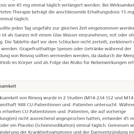
osis von 45 mg einmal täglich verlängert werden. Bei Wirksamkei
iteten Therapie beträgt die anschliessende Erhaltungsdosis 15 m
inmal täglich.
sollte jeden Tag ungefähr zur gleichen Zeit eingenommen werden
e ist als Ganzes mit einem Glas Wasser einzunehmen, mit oder o
. Die Tablette darf vor dem Schlucken nicht zerteilt, zerkleinert
 werden. Grapefruithaltige Speisen oder Getränke während der
ng von Rinvoq sollten vermieden werden, da dadurch die Men
tinib im Körper und als Folge das Risiko für Nebenwirkungen er
samkeit
ksamkeit von Rinvoq wurde in 2 Studien (M14-234 SS2 und M14
amthaft 988 CU-Patientinnen und -Patienten untersucht. Währe
erhielten CU-Patientinnen und -Patienten, die auf vorherige
ung(en) nicht ausreichend angesprochen hatten, entweder 45 
oder ein Placebo (Scheinmedikation) einmal täglich. Gemessen 
ränderung der Krankheitssymptome und der Darmentzündung mit