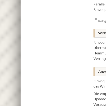
Paralle
Rinvoq 
[1]
Biolo
Wir
Rinvoq 
Übermit
Hemmung
Verring
Anw
Rinvoq 
des Wir
Die emp
Upadaci
Vorauss