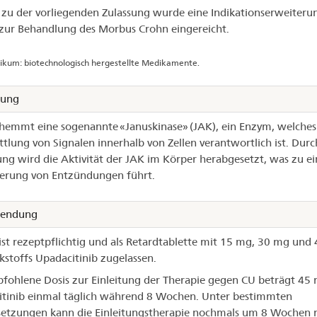
l zu der vorliegenden Zulassung wurde eine Indikationserweiteru
zur Behandlung des Morbus Crohn eingereicht.
gikum: biotechnologisch hergestellte Medikamente.
kung
hemmt eine sogenannte «Januskinase» (JAK), ein Enzym, welches 
tlung von Signalen innerhalb von Zellen verantwortlich ist. Durc
 wird die Aktivität der JAK im Körper herabgesetzt, was zu ei
erung von Entzündungen führt.
endung
ist rezeptpflichtig und als Retardtablette mit 15 mg, 30 mg und
kstoffs Upadacitinib zugelassen.
fohlene Dosis zur Einleitung der Therapie gegen CU beträgt 45
tinib einmal täglich während 8 Wochen. Unter bestimmten
etzungen kann die Einleitungstherapie nochmals um 8 Wochen 