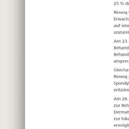
25 % de
Rinvoq 
Erwachs
auf ein
unzurei
Am 23. 
Behandl
Behand
ansprec
Gleichz
Rinvoq 
Spondyl
entzün
Am 26. 
zur Beh
Dermati
zur lok
ermögli