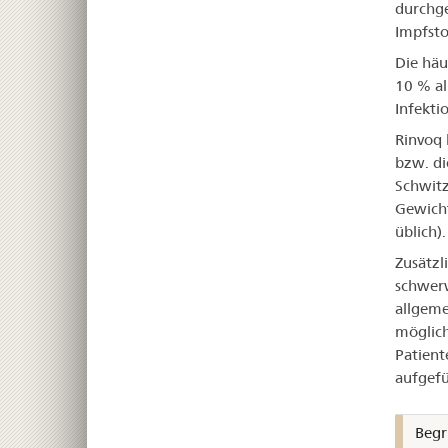
durchg
Impfsto
Die häu
10 % al
Infekti
Rinvoq 
bzw. di
Schwitz
Gewicht
üblich).
Zusätzl
schwer
allgeme
möglich
Patient
aufgefü
Begr