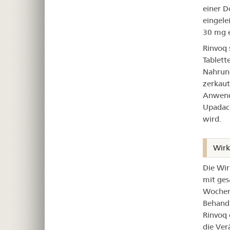
einer D
eingele
30 mg e
Rinvoq 
Tablett
Nahrung
zerkaut
Anwendu
Upadaci
wird.
Wirk
Die Wir
mit ges
Wochen 
Behandl
Rinvoq 
die Ve