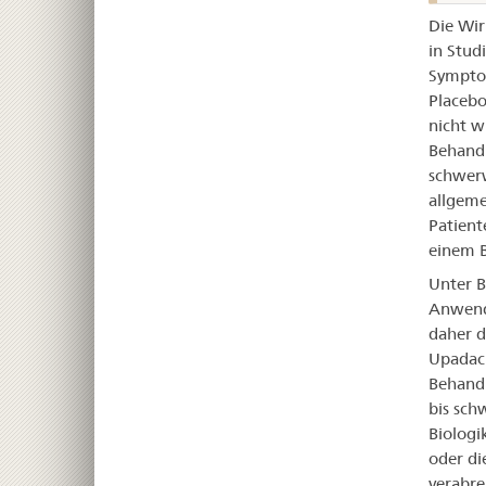
Die Wir
in Stud
Symptom
Placebo
nicht w
Behandl
schwer
allgeme
Patient
einem B
Unter B
Anwendu
daher d
Upadaci
Behandl
bis sch
Biologi
oder di
verabre