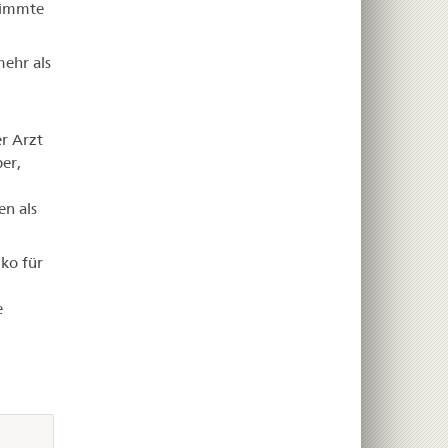
timmte
ehr als
r Arzt
er,
en als
iko für
e