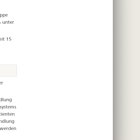
uppe
% unter
mit 15
er
ndlung
systems
tienten
andlung
 werden