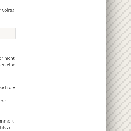
Colitis
r nicht
nen eine
ich die
che
limmert
bis zu