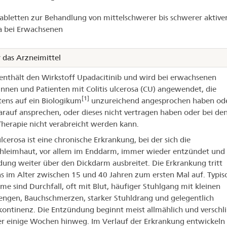
voq®
abletten zur Behandlung von mittelschwerer bis schwerer aktiver 
a bei Erwachsenen
 das Arzneimittel
enthält den Wirkstoff Upadacitinib und wird bei erwachsenen
innen und Patienten mit Colitis ulcerosa (CU) angewendet, die
[1]
ens auf ein Biologikum
unzureichend angesprochen haben ode
rauf ansprechen, oder dieses nicht vertragen haben oder bei de
Therapie nicht verabreicht werden kann.
ulcerosa ist eine chronische Erkrankung, bei der sich die
leimhaut, vor allem im Enddarm, immer wieder entzündet und s
ung weiter über den Dickdarm ausbreitet. Die Erkrankung tritt
s im Alter zwischen 15 und 40 Jahren zum ersten Mal auf. Typis
e sind Durchfall, oft mit Blut, häufiger Stuhlgang mit kleinen
ngen, Bauchschmerzen, starker Stuhldrang und gelegentlich
kontinenz. Die Entzündung beginnt meist allmählich und versch
er einige Wochen hinweg. Im Verlauf der Erkrankung entwickeln 