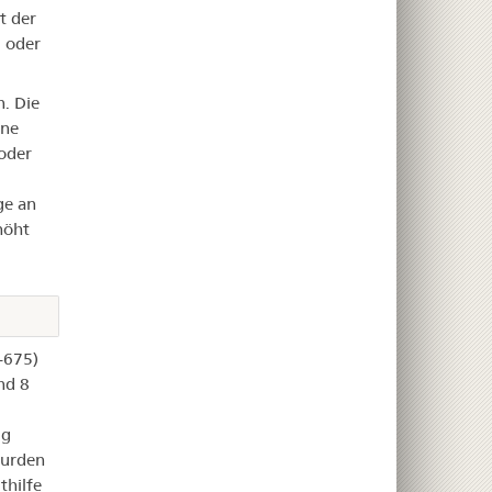
t der
g oder
. Die
hne
 oder
ge an
höht
-675)
nd 8
mg
wurden
hilfe