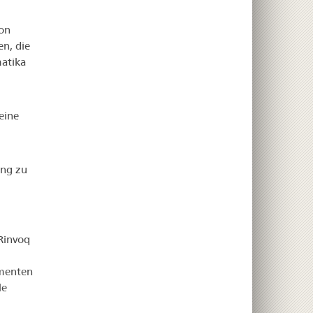
on
n, die
atika
eine
ung zu
Rinvoq
amenten
le