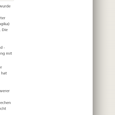
 wurde
ter
ogika)
. Die
d -
ung mit
er
 hat
hwerer
rechen
icht