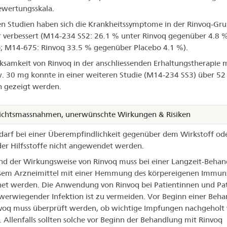
ewertungsskala.
en Studien haben sich die Krankheitssymptome in der Rinvoq-Gr
r verbessert (M14-234 SS2: 26.1 % unter Rinvoq gegenüber 4.8 
; M14-675: Rinvoq 33.5 % gegenüber Placebo 4.1 %).
ksamkeit von Rinvoq in der anschliessenden Erhaltungstherapie 
 30 mg konnte in einer weiteren Studie (M14-234 SS3) über 52
 gezeigt werden.
ichtsmassnahmen, unerwünschte Wirkungen & Risiken
darf bei einer Überempfindlichkeit gegenüber dem Wirkstoff od
er Hilfsstoffe nicht angewendet werden.
d der Wirkungsweise von Rinvoq muss bei einer Langzeit-Beha
esem Arzneimittel mit einer Hemmung des körpereigenen Immun
et werden. Die Anwendung von Rinvoq bei Patientinnen und Pa
werwiegender Infektion ist zu vermeiden. Vor Beginn einer Beh
voq muss überprüft werden, ob wichtige Impfungen nachgeholt
 Allenfalls sollten solche vor Beginn der Behandlung mit Rinvoq