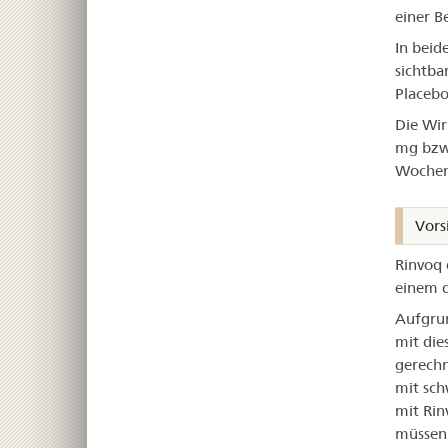
einer B
In beid
sichtba
Placebo
Die Wir
mg bzw.
Wochen
Vors
Rinvoq 
einem d
Aufgrun
mit di
gerechn
mit sch
mit Rin
müssen.