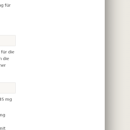
ng für
für die
h die
ner
 45 mg
 mg
mit