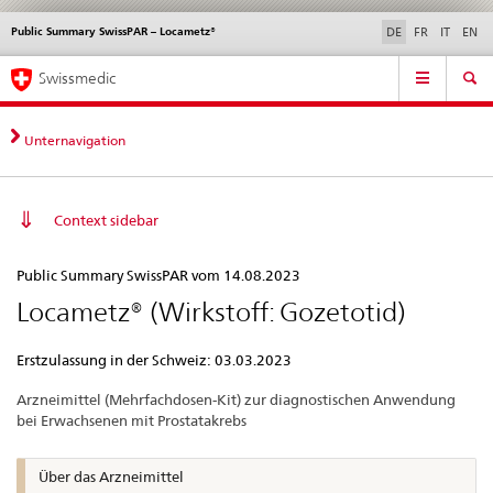
Public Summary SwissPAR – Locametz®
Sprachwahl
Service
DE
FR
IT
EN
navigation
Direktnavigation
Hauptnavigation
News & Updates
Recht | Normen
Kontakt | Support & Hilfe
Swissmedic
News,
Rechtsgrundlagen,
Kontakt
Unternavigation
Context sidebar
Public
Public Summary SwissPAR vom 14.08.2023
Summary
Locametz® (Wirkstoff: Gozetotid)
SwissPAR
–
Erstzulassung in der Schweiz: 03.03.2023
Locametz®
Arzneimittel (Mehrfachdosen-Kit) zur diagnostischen Anwendung
bei Erwachsenen mit Prostatakrebs
Über das Arzneimittel