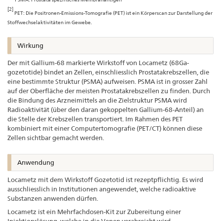
[2]
PET: Die Positronen-Emissions-Tomografie (PET) ist ein Körperscan zur Darstellung der
Stoffwechselaktivitäten im Gewebe.
Wirkung
Der mit Gallium-68 markierte Wirkstoff von Locametz (68Ga-
gozetotide) bindet an Zellen, einschliesslich Prostatakrebszellen, die
eine bestimmte Struktur (PSMA) aufweisen. PSMA ist in grosser Zahl
auf der Oberfläche der meisten Prostatakrebszellen zu finden. Durch
die Bindung des Arzneimittels an die Zielstruktur PSMA wird
Radioaktivität (über den daran gekoppelten Gallium-68-Anteil) an
die Stelle der Krebszellen transportiert. Im Rahmen des PET
kombiniert mit einer Computertomografie (PET/CT) können diese
Zellen sichtbar gemacht werden.
Anwendung
Locametz mit dem Wirkstoff Gozetotid ist rezeptpflichtig. Es wird
ausschliesslich in Institutionen angewendet, welche radioaktive
Substanzen anwenden dürfen.
Locametz ist ein Mehrfachdosen-Kit zur Zubereitung einer
Injektionslösung, welche in die Venen verabreicht wird.