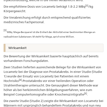
[3]
Die empfohlene Dosis von Locametz beträgt 1.8-2.2 MBq
/kg
Körpergewicht.
Die Verabreichung erfolgt durch entsprechend qualifiziertes
medizinisches Fachpersonal.
[3]
MBq: Mega-Becquerel ist die Einheit der Aktivität einer bestimmten Menge an
radioaktiven Substanzen. M steht für Mega, sprich eine Million.
Wirksamkeit
Die Bewertung der Wirksamkeit basierte hauptsächlich auf bereits
vorhandenen Forschungsdaten.
Zwei Studien lieferten ausreichende Belege für die Wirksamkeit von
Locametz bei der Diagnose von Prostatakrebs. In einer Studie (Studie
1) wurde der Einsatz von Locametz bei Patienten mit einem
[4]
Hochrisiko
-Prostatakrebs vor einer heilenden Operation oder
Strahlentherapie untersucht. Die Genauigkeit dieser Methode war
höher als bei herkömmlichen Bildgebungsverfahren, wie zum
[5]
Beispiel Computertomografie oder Knochenszintigrafie
.
Die zweite Studie (Studie 2) zeigte die Wirksamkeit von Locametz bei
Männern mit ursprünglich behandeltem Prostatakrebs und nun neu