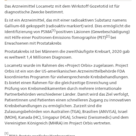
Das Arzneimittel Locametz mit dem Wirkstoff Gozetotid ist für
diagnostische Zwecke bestimmt.
Es ist ein Arzneimittel, das mit einer radioaktiven Substanz namens
Gallium-68 gekoppelt (radioaktiv markiert) wird. Dies ermöglicht die
[1]-
Identifizierung von PSMA
positiven Läsionen (Gewebeschädigung)
[2]
mit Hilfe einer Positronen-Emissions-Tomographie (PET)
bei
Erwachsenen mit Prostatakrebs
Prostatakrebs ist bei Männern die zweithäufigste Krebsart, 2020 gab
es weltweit 1,4 Millionen Diagnosen.
Locametz wurde im Rahmen des «Project Orbis» zugelassen. Project
Orbis ist ein von der US-amerikanischen Arzneimittelbehörde FDA
koordiniertes Programm für vielversprechende Krebsbehandlungen.
Es bietet einen Rahmen für die gleichzeitige Einreichung und
Prüfung von Krebsmedikamenten durch mehrere internationale
Partnerbehörden verschiedener Länder. Damit wird das Ziel verfolgt,
Patientinnen und Patienten einen schnelleren Zugang zu innovativen
Krebsbehandlungen zu ermöglichen. Zurzeit sind die
Zulassungsbehörden von Australien (TGA), Brasilien (ANVISA), Israel
(MOH), Kanada (HC), Singapur (HSA), Schweiz (Swissmedic) und dem
Vereinigten Königreich (MHRA) im Project Orbis vertreten.
[1]
PSMA: Prostata spezifisches Membranantigen