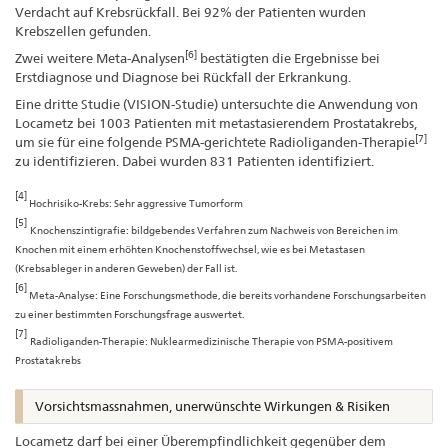
Verdacht auf Krebsrückfall. Bei 92% der Patienten wurden
Krebszellen gefunden.
[6]
Zwei weitere Meta-Analysen
bestätigten die Ergebnisse bei
Erstdiagnose und Diagnose bei Rückfall der Erkrankung.
Eine dritte Studie (VISION-Studie) untersuchte die Anwendung von
Locametz bei 1003 Patienten mit metastasierendem Prostatakrebs,
[7]
um sie für eine folgende PSMA-gerichtete Radioliganden-Therapie
zu identifizieren. Dabei wurden 831 Patienten identifiziert.
[4]
Hochrisiko-Krebs: Sehr aggressive Tumorform
[5]
Knochenszintigrafie: bildgebendes Verfahren zum Nachweis von Bereichen im
Knochen mit einem erhöhten Knochenstoffwechsel, wie es bei Metastasen
(Krebsableger in anderen Geweben) der Fall ist.
[6]
Meta-Analyse: Eine Forschungsmethode, die bereits vorhandene Forschungsarbeiten
zu einer bestimmten Forschungsfrage auswertet.
[7]
Radioliganden-Therapie: Nuklearmedizinische Therapie von PSMA-positivem
Prostatakrebs
Vorsichtsmassnahmen, unerwünschte Wirkungen & Risiken
Locametz darf bei einer Überempfindlichkeit gegenüber dem