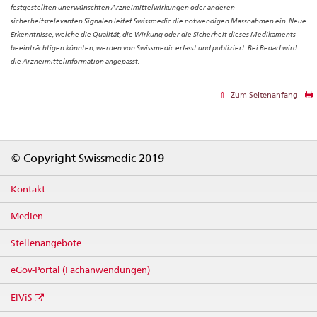
festgestellten unerwünschten Arzneimittelwirkungen oder anderen
sicherheitsrelevanten Signalen leitet Swissmedic die notwendigen Massnahmen ein. Neue
Erkenntnisse, welche die Qualität, die Wirkung oder die Sicherheit dieses Medikaments
beeinträchtigen könnten, werden von Swissmedic erfasst und publiziert. Bei Bedarf wird
die Arzneimittelinformation angepasst.
Zum Seitenanfang
Footer
© Copyright Swissmedic 2019
Kontakt
Medien
Stellenangebote
eGov-Portal (Fachanwendungen)
ElViS