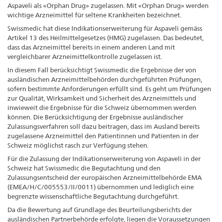
Aspaveli als «Orphan Drug» zugelassen. Mit «Orphan Drug» werden
wichtige Arzneimittel für seltene Krankheiten bezeichnet.
Swissmedic hat diese Indikationserweiterung für Aspaveli gemäss
Artikel 13 des Heilmittelgesetzes (HMG) zugelassen. Das bedeutet,
dass das Arzneimittel bereits in einem anderen Land mit
vergleichbarer Arzneimittelkontrolle zugelassen ist.
In diesem Fall berücksichtigt Swissmedic die Ergebnisse der von
ausländischen Arzneimittelbehörden durchgeführten Prüfungen,
sofern bestimmte Anforderungen erfüllt sind. Es geht um Prüfungen
zur Qualität, Wirksamkeit und Sicherheit des Arzneimittels und
inwieweit die Ergebnisse für die Schweiz übernommen werden
können. Die Berücksichtigung der Ergebnisse ausländischer
Zulassungsverfahren soll dazu beitragen, dass im Ausland bereits
zugelassene Arzneimittel den Patientinnen und Patienten in der
Schweiz möglichst rasch zur Verfügung stehen.
Für die Zulassung der Indikationserweiterung von Aspaveli in der
Schweiz hat Swissmedic die Begutachtung und den
Zulassungsentscheid der europäischen Arzneimittelbehörde EMA
(EMEA/H/C/005553/II/0011) übernommen und lediglich eine
begrenzte wissenschaftliche Begutachtung durchgeführt.
Da die Bewertung auf Grundlage des Beurteilungsberichts der
ausländischen Partnerbehörde erfolgte, liegen die Voraussetzungen