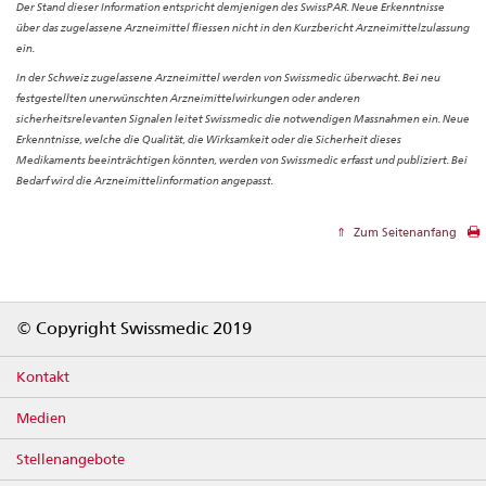
Der Stand dieser Information entspricht demjenigen des SwissPAR. Neue Erkenntnisse
über das zugelassene Arzneimittel fliessen nicht in den Kurzbericht Arzneimittelzulassung
ein.
In der Schweiz zugelassene Arzneimittel werden von Swissmedic überwacht. Bei neu
festgestellten unerwünschten Arzneimittelwirkungen oder anderen
sicherheitsrelevanten Signalen leitet Swissmedic die notwendigen Massnahmen ein. Neue
Erkenntnisse, welche die Qualität, die Wirksamkeit oder die Sicherheit dieses
Medikaments beeinträchtigen könnten, werden von Swissmedic erfasst und publiziert. Bei
Bedarf wird die Arzneimittelinformation angepasst.
Zum Seitenanfang
Footer
© Copyright Swissmedic 2019
Kontakt
Medien
Stellenangebote