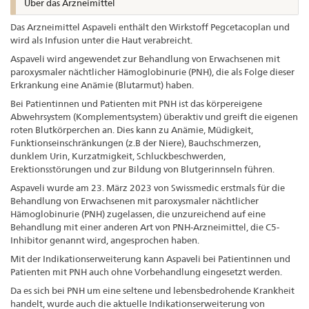
Über das Arzneimittel
Das Arzneimittel Aspaveli enthält den Wirkstoff Pegcetacoplan und
wird als Infusion unter die Haut verabreicht.
Aspaveli wird angewendet zur Behandlung von Erwachsenen mit
paroxysmaler nächtlicher Hämoglobinurie (PNH), die als Folge dieser
Erkrankung eine Anämie (Blutarmut) haben.
Bei Patientinnen und Patienten mit PNH ist das körpereigene
Abwehrsystem (Komplementsystem) überaktiv und greift die eigenen
roten Blutkörperchen an. Dies kann zu Anämie, Müdigkeit,
Funktionseinschränkungen (z.B der Niere), Bauchschmerzen,
dunklem Urin, Kurzatmigkeit, Schluckbeschwerden,
Erektionsstörungen und zur Bildung von Blutgerinnseln führen.
Aspaveli wurde am 23. März 2023 von Swissmedic erstmals für die
Behandlung von Erwachsenen mit paroxysmaler nächtlicher
Hämoglobinurie (PNH) zugelassen, die unzureichend auf eine
Behandlung mit einer anderen Art von PNH-Arzneimittel, die C5-
Inhibitor genannt wird, angesprochen haben.
Mit der Indikationserweiterung kann Aspaveli bei Patientinnen und
Patienten mit PNH auch ohne Vorbehandlung eingesetzt werden.
Da es sich bei PNH um eine seltene und lebensbedrohende Krankheit
handelt, wurde auch die aktuelle Indikationserweiterung von