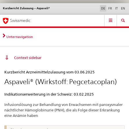
Kurzbericht Zulassung – Aspaveli®
Sprachwahl
Service
DE
FR
IT
EN
navigation
Direktnavigation
Hauptnavigation
News & Updates
Recht | Normen
Kontakt | Support & Hilfe
Swissmedic
News,
Rechtsgrundlagen,
Kontakt
Unternavigation
Context sidebar
Kurzbericht
Kurzbericht Arzneimittelzulassung vom 03.06.2025
Zulassung
Aspaveli® (Wirkstoff: Pegcetacoplan)
–
Aspaveli®
Indikationserweiterung in der Schweiz: 03.02.2025
Infusionslösung zur Behandlung von Erwachsenen mit paroxysmaler
nächtlicher Hämoglobinurie (PNH), die als Folge dieser Erkrankung
eine Anämie haben