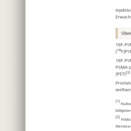
18F
Injekti
PS
Erwachs
10
Über
ZR
18F-PSM
18
[
F]PS
18F-PSM
PSMA-po
[3]
(PET)
Prostat
weltwei
[1]
Radiod
bildgebe
[2]
PSMA-
Membrana