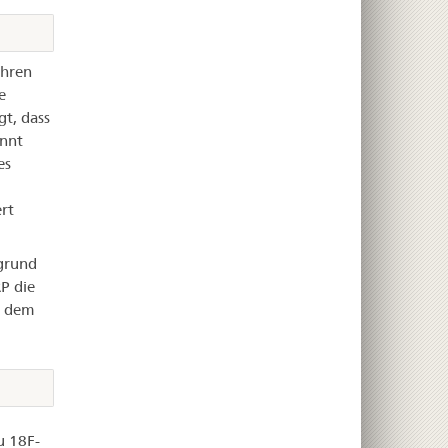
ahren
e
gt, dass
nnt
es
rt
grund
P die
t dem
u 18F-