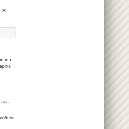
 bei
können
raphie
ittels
ezifische