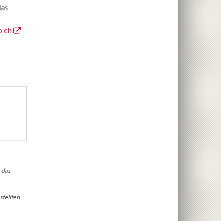
das
.ch
 das
stellten