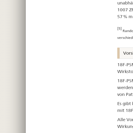
unabhän
1007 ZR
57 % mi
[5]
Random
verschie
Vors
18F-PSM
Wirksto
18F-PSM
werden.
von Pat
Es gibt
mit 18
Alle Vo
Wirkung