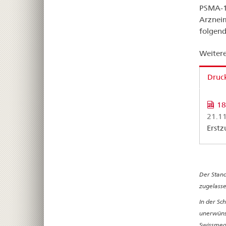
PSMA-10
Arzneim
folgend
Weitere
Druck
18
21.1
Erstz
Der Stand
zugelasse
In der Sc
unerwünsc
Swissmedi