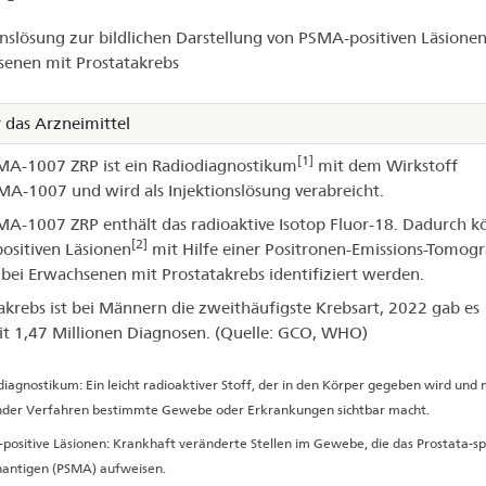
-
onslösung zur bildlichen Darstellung von PSMA-positiven Läsionen
MA-
enen mit Prostatakrebs
07
 das Arzneimittel
P®
[1]
A-1007 ZRP ist ein Radiodiagnostikum
mit dem Wirkstoff
MA-1007 und wird als Injektionslösung verabreicht.
A-1007 ZRP enthält das radioaktive Isotop Fluor-18. Dadurch 
[2]
sitiven Läsionen
mit Hilfe einer Positronen-Emissions-Tomog
bei Erwachsenen mit Prostatakrebs identifiziert werden.
akrebs ist bei Männern die zweithäufigste Krebsart, 2022 gab es
t 1,47 Millionen Diagnosen. (Quelle: GCO, WHO)
iagnostikum: Ein leicht radioaktiver Stoff, der in den Körper gegeben wird und m
nder Verfahren bestimmte Gewebe oder Erkrankungen sichtbar macht.
positive Läsionen: Krankhaft veränderte Stellen im Gewebe, die das Prostata-sp
ntigen (PSMA) aufweisen.