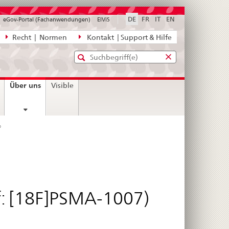
DE
FR
IT
EN
eGov-Portal (Fachanwendungen)
ElViS
ion
Recht | Normen
Kontakt | Support & Hilfe
Standard-
Eingabefenster
agen,
für
Suche
Eingabefenster
die
für
current
Über uns
Visible
Suche
die
page
Suche
®
: [18F]PSMA-1007)