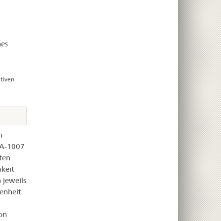
hes
tiven
n
MA-1007
ten
keit
 jeweils
genheit
on