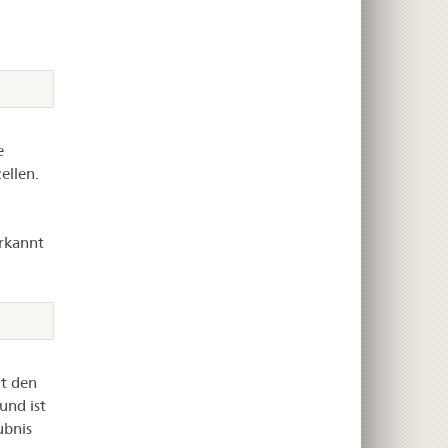
e
ellen.
erkannt
lt den
und ist
ubnis