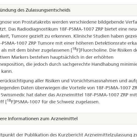
ündung des Zulassungsentscheids
gnose von Prostatakrebs werden verschiedene bildgebende Verf
tzt. Das Radiodiagnostikum 18F-PSMA-1007 ZRP bietet eine neu
keit, Tumore gezielt zu erkennen. Klinische Studien haben gezei
-PSMA-1007 ZRP Tumore mit einer höheren Detektionsrate erka
18
als mit dem bisher zugelassenen [
F]Fluorcholine. Die Risiken d
tiven Markers bestehen hauptsächlich in der erhöhten
nexposition, die jedoch durch sachgerechte Handhabung minimie
 kann.
erücksichtigung aller Risiken und Vorsichtsmassnahmen und auf
liegenden Daten überwiegen die Vorteile von 18F-PSMA-1007 ZR
. Swissmedic hat daher das Arzneimittel
18F-PSMA-1007 ZRP mi
18
ff [
F]PSMA-1007 für die Schweiz zugelassen.
ere Informationen zum Arzneimittel
tpunkt der Publikation des Kurzbericht Arzneimittelzulassung z