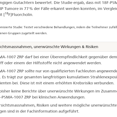
gigen Gutachtern bewertet. Die Studie ergab, dass mit 18F-PS
P Tumore in 77 % der Fälle erkannt werden konnten, im Verglei
18
t [
F]Fluorcholin.
isierte Studie: Testet verschiedene Behandlungen, indem die Teilnehmer zufäll
denen Gruppen zugeteilt werden.
ichtsmassnahmen, unerwünschte Wirkungen & Risiken
A-1007 ZRP darf bei einer Überempfindlichkeit gegenüber de
ff oder einem der Hilfsstoffe nicht angewendet werden.
A-1007 ZRP sollte nur von qualifizierten Fachleuten angewend
 Es trägt zur gesamten langfristigen kumulativen Strahlenexposi
ienten bei. Diese ist mit einem erhöhten Krebsrisiko verbunden.
 bisher keine Berichte über unerwünschte Wirkungen im Zusam
F-PSMA-1007 ZRP bei klinischen Anwendungen.
rsichtsmassnahmen, Risiken und weitere mögliche unerwünschte
en sind in der Fachinformation aufgeführt.