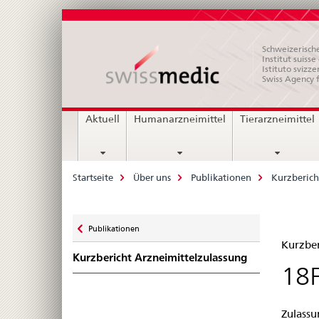
Schweizerische
Institut suiss
Istituto svizze
Swiss Agency 
Hauptnavigation
Aktuell
Humanarzneimittel
Tierarzneimittel
Breadcrumb
Startseite
Über uns
Publikationen
Kurzberich
Zurück
Publikationen
Kur
zu
Kurzber
Kurzbericht Arzneimittelzulassung
Zul
18F
–
Zulassu