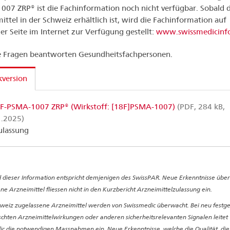
07 ZRP® ist die Fachinformation noch nicht verfügbar. Sobald 
ittel in der Schweiz erhältlich ist, wird die Fachinformation auf
er Seite im Internet zur Verfügung gestellt:
www.swissmedicinfo
 Fragen beantworten Gesundheitsfachpersonen.
version
F-PSMA-1007 ZRP® (Wirkstoff: [18F]PSMA-1007)
(PDF, 284 kB,
1.2025)
ulassung
 dieser Information entspricht demjenigen des SwissPAR. Neue Erkenntnisse über
ne Arzneimittel fliessen nicht in den Kurzbericht Arzneimittelzulassung ein.
hweiz zugelassene Arzneimittel werden von Swissmedic überwacht. Bei neu festge
hten Arzneimittelwirkungen oder anderen sicherheitsrelevanten Signalen leitet
c die notwendigen Massnahmen ein. Neue Erkenntnisse, welche die Qualität, die