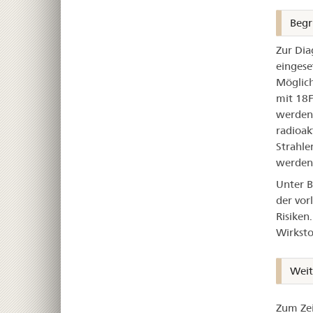
Begr
Zur Dia
eingese
Möglich
mit 18F
werden 
radioak
Strahle
werden
Unter B
der vor
Risiken
Wirksto
Weit
Zum Zei