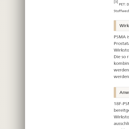
[3]
PET: D
Stoffwec
Wir
PSMA is
Prostat
Wirksto
Die so 
kombini
werden,
werden
Anw
18F-PSM
bereitg
Wirksto
ausschl