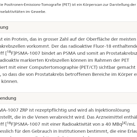
ie Positronen-Emissions-Tomografie (PET) ist ein Körperscan zur Darstellung der
hselaktivitäten im Gewebe.
kung
t ein Protein, das in grosser Zahl auf der Oberfläche der meisten
akrebszellen vorkommt. Der das radioaktive Fluor-18 enthaltend
18
ff [
F]PSMA-1007 bindet an PSMA und somit an Prostatakrebsz
radioaktiv markierten Krebszellen können im Rahmen der PET
ert mit einer Computertomographie (PET/CT) sichtbar gemacht
 so dass die von Prostatakrebs betroffenen Bereiche im Körper 
 können.
endung
A-1007 ZRP ist rezeptpflichtig und wird als Injektionslösung
estellt, die in die Venen verabreicht wird. Das Arzneimittel enthä
18
[4]
ff [
F]PSMA-1007 mit einer Radioaktivität von ≥ 40 MBq
/mL 
iesslich für den Gebrauch in Institutionen bestimmt, die eine Erla