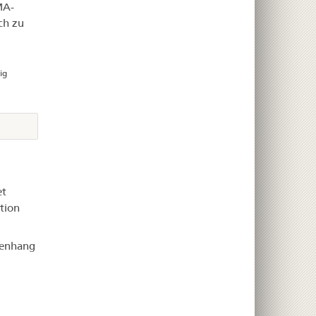
MA-
ch zu
ig
m
et
tion
menhang