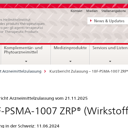
Kontakt
Medien
Stellenangebote
Direktnavigat
s Heilmittelinstitut
News & Updates
e des produits thérapeutiques
News,
ro per gli agenti terapeutici
for Therapeutic Products
Rechtsgrundl
Kontakt
Komplementär- und
Medizinprodukte
Services und Listen
Phytoarzneimittel
t Arzneimittelzulassung
Kurzbericht Zulassung – 18F-PSMA-1007 ZRP
zbericht
icht Arzneimittelzulassung vom 21.11.2025
assung
-PSMA-1007 ZRP® (Wirkstoff
ng in der Schweiz: 11.06.2024