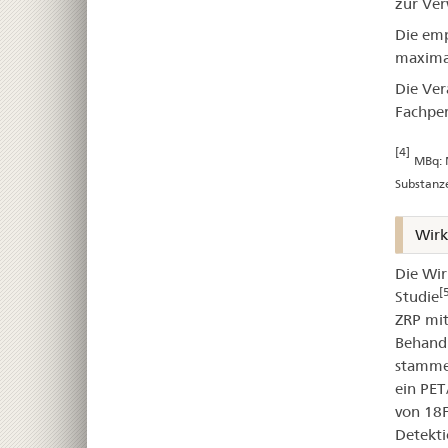
zur Ver
Die emp
maxima
Die Ver
Fachper
[4]
MBq: 
Substanze
Wirk
Die Wir
[
Studie
ZRP mit
Behandl
stammen
ein PET
von 18
Detekti