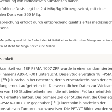
wendung von radioaktiven Substanzen haben.
fohlene Dosis liegt bei 2-4 MBq/kg Körpergewicht, mit einer
len Dosis von 360 MBq.
abreichung erfolgt durch entsprechend qualifiziertes medizinisc
sonal.
Mega-Becquerel ist die Einheit der Aktivität einer bestimmten Menge an radioak
n. M steht für Mega, sprich eine Million.
samkeit
ksamkeit von 18F-PSMA-1007 ZRP wurde in einer randomisierte
5]
namens ABX-CT-301 untersucht. Diese Studie verglich 18F-PS
18
 [
F]Fluorcholin bei Patienten, deren Prostatakrebs nach der ers
ung erneut aufgetreten ist. Die wesentlichen Daten zur Wirksam
 von 190 Studienteilnehmern, die mit beiden Prüfarzneimitteln
/CT erhalten hatten. Das primäre Ziel der Studie war, die Überle
18
F-PSMA-1007 ZRP gegenüber [
F]Fluorcholin hinsichtlich der
onsrate von Tumoren nachzuweisen. Die PET/CT-Bilder wurden v