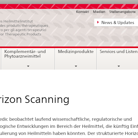
Kontakt
Medien
Stellenangebote
Direktnavigat
s Heilmittelinstitut
News & Updates
e des produits thérapeutiques
News,
ro per gli agenti terapeutici
for Therapeutic Products
Rechtsgrundl
Kontakt
Komplementär- und
Medizinprodukte
Services und Listen
Phytoarzneimittel
izon Scanning
dic beobachtet laufend wissenschaftliche, regulatorische und
ogische Entwicklungen im Bereich der Heilmittel, die künftig Einf
ulierung von Heilmitteln haben könnten. Der strukturierte Horiz