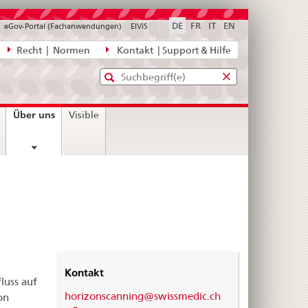
DE
FR
IT
EN
eGov-Portal (Fachanwendungen)
ElViS
ion
Recht | Normen
Kontakt | Support & Hilfe
Standard-
Eingabefenster
agen,
für
Suche
Eingabefenster
die
für
current
Über uns
Visible
Suche
die
page
Suche
Kontakt
luss auf
horizonscanning@swissmedic.ch
on