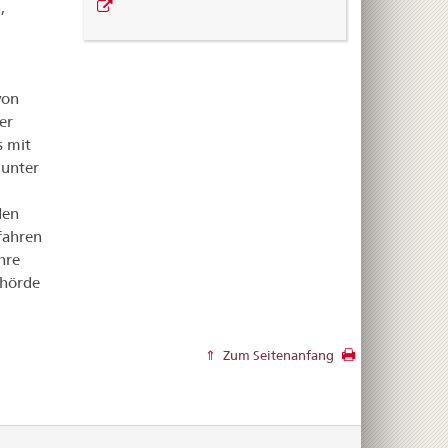
,
von
er
s mit
 unter
den
fahren
hre
ehörde
Zum Seitenanfang