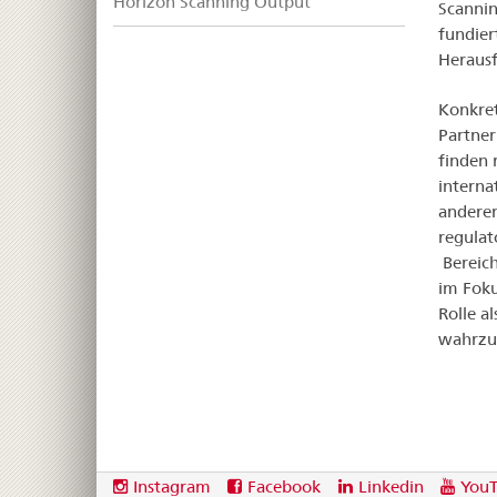
Horizon Scanning Output
Scannin
fundier
Herausf
Konkret
Partner
finden 
interna
anderem
regulat
Bereich
im Foku
Rolle a
wahrzu
Footer
Social
Instagram
Facebook
Linkedin
You