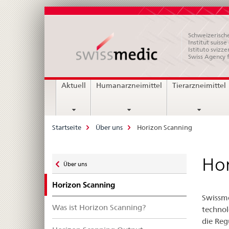
Schweizerische
Institut suiss
Istituto svizze
Swiss Agency 
Hauptnavigation
Aktuell
Humanarzneimittel
Tierarzneimittel
Breadcrumb
Startseite
Über uns
Horizon Scanning
Zurück
Hor
Über uns
zu
Horizon Scanning
Swissme
Was ist Horizon Scanning?
technol
die Reg