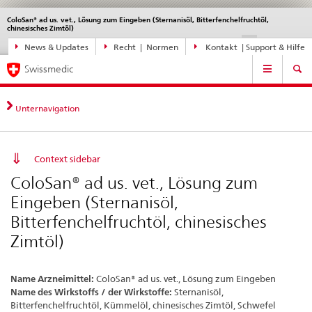
ColoSan® ad us. vet., Lösung zum Eingeben (Sternanisöl, Bitterfenchelfruchtöl,
Sprachwahl
Service
chinesisches Zimtöl)
navigation
Direktnavigation
DE
FR
IT
EN
News & Updates
Recht | Normen
Kontakt | Support & Hilfe
News,
Hauptnavigation
Rechtsgrundlagen,
Swissmedic
Kontakt
Unternavigation
Context sidebar
ColoSan® ad us. vet., Lösung zum
Eingeben (Sternanisöl,
Bitterfenchelfruchtöl, chinesisches
Zimtöl)
Name Arzneimittel:
ColoSan® ad us. vet., Lösung zum Eingeben
Name des Wirkstoffs / der Wirkstoffe:
Sternanisöl,
Bitterfenchelfruchtöl, Kümmelöl, chinesisches Zimtöl, Schwefel