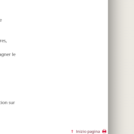
e
res,
gner le
tion sur
Inizio pagina