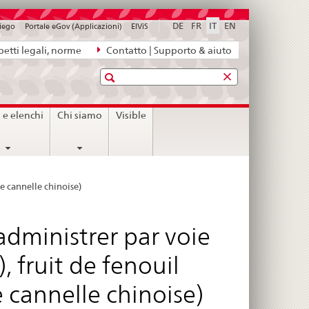
DE
FR
IT
EN
piego
Portale eGov (Applicazioni)
ElViS
etti legali, norme
Contatto | Supporto & aiuto
Ricerca
i e elenchi
Chi siamo
Visible
de cannelle chinoise)
 administrer par voie
, fruit de fenouil
e cannelle chinoise)