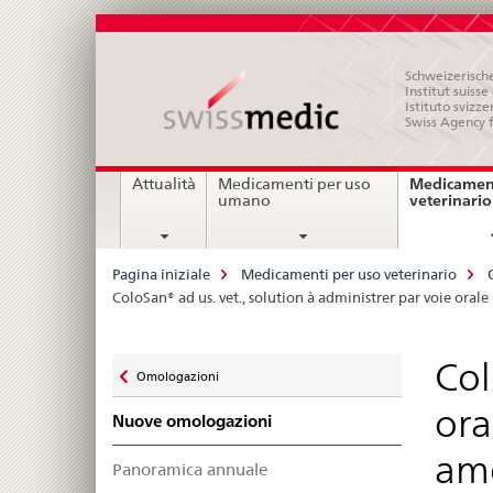
Schweizerische
Institut suiss
Istituto svizze
Swiss Agency 
Navigation
Medicament
Attualità
Medicamenti per uso
veterinario
umano
Breadcrumb
Pagina iniziale
Medicamenti per uso veterinario
ColoSan® ad us. vet., solution à administrer par voie orale 
Zurück
Col
Omologazioni
zu
ora
Nuove omologazioni
ame
Panoramica annuale