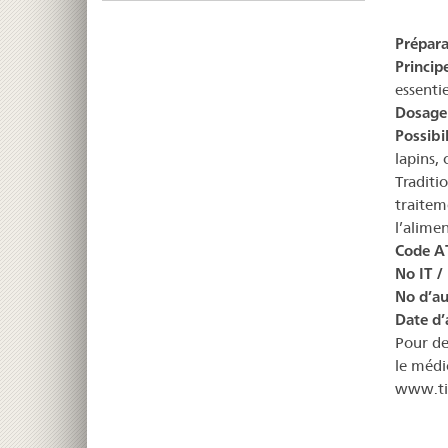
Prépara
Principe
essentie
Dosage
Possibil
lapins, 
Traditi
traitem
l’alime
Code A
No IT /
No d’au
Date d’
Pour de
le médi
www.tie