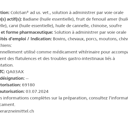
tion:
ColoSan® ad us. vet., solution à administrer par voie orale
(s) actif(s):
Badiane (huile essentielle), fruit de fenouil amer (huil
lle), carvi (huile essentielle), huile de cannelle, chinoise, soufre
 et forme pharmaceutique:
Solution à administrer par voie orale
ités d’emploi / Indication:
Bovins, chevaux, porcs, moutons, chèv
chiens:
onnellement utilisé comme médicament vétérinaire pour accompa
ent des flatulences et des troubles gastro-intestinaux liés à
ntation.
TC:
QA03AX
 désignation:
--
torisation:
69180
autorisation:
03.07.2024
s informations complètes sur la préparation, consultez l’informa
cament.
rarzneimittel.ch