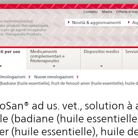
Contatto
Media
Offerte d'im
Navigazione
s Heilmittelinstitut
Novità & aggiornamenti
Asp
e des produits thérapeutiques
diretta:
ro per gli agenti terapeutici
for Therapeutic Products
novità,
aspetti
i per uso
Medicamenti
Dispositivi medici
Serviz
legali,
current
complementari e
page
contatto
fitoterapeutici
Omologazioni
Nuove omologazioni
(badiane (huile essentielle), fruit de fenouil amer (huile essentielle), huile 
oSan® ad us. vet., solution à
le (badiane (huile essentielle)
r (huile essentielle), huile d